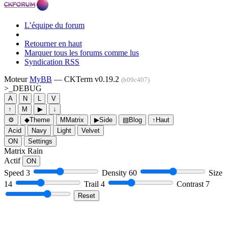
L’équipe du forum
Retourner en haut
Marquer tous les forums comme lus
Syndication RSS
Moteur
MyBB
— CKTerm v0.19.2
(b09c407)
>_
DEBUG
A
N
L
V
↑
M
▶
↓
⚙
◆
Theme
M
Matrix
▶
Side
▤
Blog
↑
Haut
Acid
Navy
Light
Velvet
ON
Settings
Matrix Rain
Actif
ON
Speed
3
Density
60
Size
14
Trail
4
Contrast
7
Reset