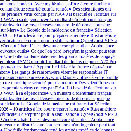
antaine d'années
●
Avec my kSuite+, offrez à votre famille un
ce numérique sécurisé pour la rentrée
●
Des scientifiques ont
 les premiers virus conçus par l'IA
●
J'ai basculé de l'écriture sur
D-WAN à sa dépendance
●
Un milliard d’identifiants français
le darkweb
●
Le rover Perseverance roule désormais presque
 sur Mars
●
Le Google de la médecine est français
●
Sélection
2026 – 10 articles à lire pour préparer la rentrée
●
Rust améliore
vérificateur d'emprunt pour la stabilisation
●
CyberGhost VPN à
 €/mois
●
ChatGPT est devenu encore plus utile : Adobe lance
ouveaux outils
●
Ce que l'on perd lorsqu'un ingenieur peut tout
●
Une faille fondamentale rend les grands modèles de langage
érables
●
TSMC produit 1 milliard de dollars de puces A20 Pro
 pouvoir les livrer à Apple
●
Le PIB de la France dépassé par
zon
●
Les gangs de ransomware visent les responsables IT
e quarantaine d'années
●
Avec my kSuite+, offrez à votre famille
space numérique sécurisé pour la rentrée
●
Des scientifiques ont
 les premiers virus conçus par l'IA
●
J'ai basculé de l'écriture sur
D-WAN à sa dépendance
●
Un milliard d’identifiants français
le darkweb
●
Le rover Perseverance roule désormais presque
 sur Mars
●
Le Google de la médecine est français
●
Sélection
2026 – 10 articles à lire pour préparer la rentrée
●
Rust améliore
vérificateur d'emprunt pour la stabilisation
●
CyberGhost VPN à
 €/mois
●
ChatGPT est devenu encore plus utile : Adobe lance
ouveaux outils
●
Ce que l'on perd lorsqu'un ingenieur peut tout
●
Une faille fondamentale rend les grands modèles de langage