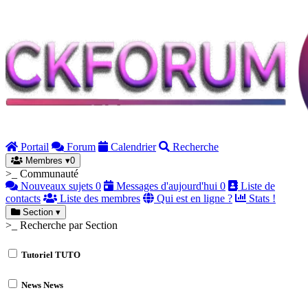
Portail
Forum
Calendrier
Recherche
Membres
▾
0
>_ Communauté
Nouveaux sujets
0
Messages d'aujourd'hui
0
Liste de
contacts
Liste des membres
Qui est en ligne ?
Stats !
Section
▾
>_ Recherche par Section
Tutoriel
TUTO
News
News