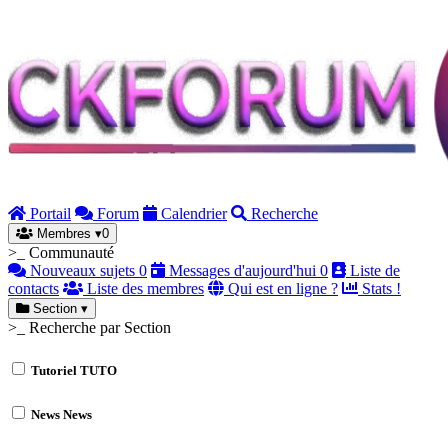
Portail
Forum
Calendrier
Recherche
Membres
▾
0
>_ Communauté
Nouveaux sujets
0
Messages d'aujourd'hui
0
Liste de
contacts
Liste des membres
Qui est en ligne ?
Stats !
Section
▾
>_ Recherche par Section
Tutoriel
TUTO
News
News