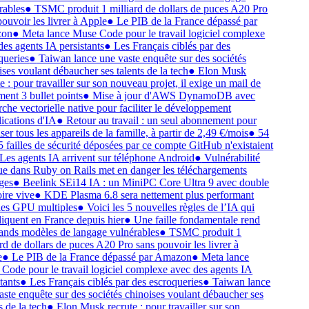
rables
●
TSMC produit 1 milliard de dollars de puces A20 Pro
ouvoir les livrer à Apple
●
Le PIB de la France dépassé par
on
●
Meta lance Muse Code pour le travail logiciel complexe
des agents IA persistants
●
Les Français ciblés par des
queries
●
Taiwan lance une vaste enquête sur des sociétés
ses voulant débaucher ses talents de la tech
●
Elon Musk
e : pour travailler sur son nouveau projet, il exige un mail de
ment 3 bullet points
●
Mise à jour d'AWS DynamoDB avec
che vectorielle native pour faciliter le développement
lications d'IA
●
Retour au travail : un seul abonnement pour
ser tous les appareils de la famille, à partir de 2,49 €/mois
●
54
5 failles de sécurité déposées par ce compte GitHub n'existaient
Les agents IA arrivent sur téléphone Android
●
Vulnérabilité
que dans Ruby on Rails met en danger les téléchargements
ges
●
Beelink SEi14 IA : un MiniPC Core Ultra 9 avec double
re vive
●
KDE Plasma 6.8 sera nettement plus performant
les GPU multiples
●
Voici les 5 nouvelles règles de l’IA qui
liquent en France depuis hier
●
Une faille fondamentale rend
rands modèles de langage vulnérables
●
TSMC produit 1
rd de dollars de puces A20 Pro sans pouvoir les livrer à
e
●
Le PIB de la France dépassé par Amazon
●
Meta lance
Code pour le travail logiciel complexe avec des agents IA
tants
●
Les Français ciblés par des escroqueries
●
Taiwan lance
aste enquête sur des sociétés chinoises voulant débaucher ses
s de la tech
●
Elon Musk recrute : pour travailler sur son