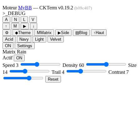
Moteur
MyBB
— CKTerm v0.19.2
(b09c407)
>_
DEBUG
A
N
L
V
↑
M
▶
↓
⚙
◆
Theme
M
Matrix
▶
Side
▤
Blog
↑
Haut
Acid
Navy
Light
Velvet
ON
Settings
Matrix Rain
Actif
ON
Speed
3
Density
60
Size
14
Trail
4
Contrast
7
Reset