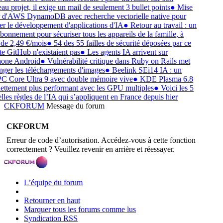
u projet, il exige un mail de seulement 3 bullet points
●
Mise
r d'AWS DynamoDB avec recherche vectorielle native pour
ter le développement d'applications d'IA
●
Retour au travail : un
bonnement pour sécuriser tous les appareils de la famille, à
 de 2,49 €/mois
●
54 des 55 failles de sécurité déposées par ce
e GitHub n'existaient pas
●
Les agents IA arrivent sur
hone Android
●
Vulnérabilité critique dans Ruby on Rails met
nger les téléchargements d'images
●
Beelink SEi14 IA : un
C Core Ultra 9 avec double mémoire vive
●
KDE Plasma 6.8
nettement plus performant avec les GPU multiples
●
Voici les 5
lles règles de l’IA qui s’appliquent en France depuis hier
CKFORUM
Message du forum
CKFORUM
Erreur de code d’autorisation. Accédez-vous à cette fonction
correctement ? Veuillez revenir en arrière et réessayer.
L’équipe du forum
Retourner en haut
Marquer tous les forums comme lus
Syndication RSS