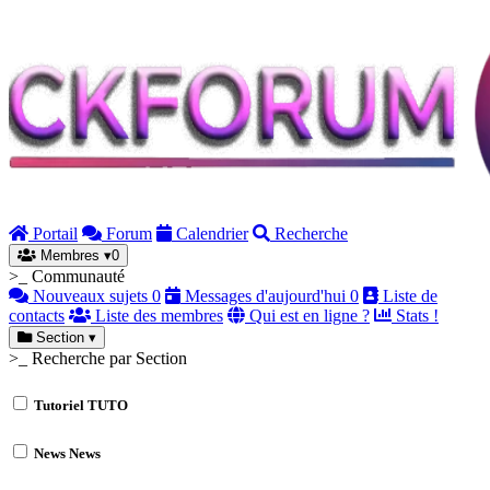
Portail
Forum
Calendrier
Recherche
Membres
▾
0
>_ Communauté
Nouveaux sujets
0
Messages d'aujourd'hui
0
Liste de
contacts
Liste des membres
Qui est en ligne ?
Stats !
Section
▾
>_ Recherche par Section
Tutoriel
TUTO
News
News