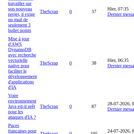
travailler sur
son nouveau
Hier
, 07:35
TheScrap
0
37
projet, il exige
Dernier mess
un mail de
seulement 3
bullet points
Mise à jour
d'AWS
DynamoDB
avec recherche
vectorielle
Hier
, 06:35
TheScrap
0
38
native pour
Dernier mess
faciliter le
développement
d'applications
d'IA
Votre
environnement
28-07-2026, 
Java est-il prêt
TheScrap
0
87
Dernier mess
pour les
attaques d'IA ?
Puces
françaises pour
24-07-2026, 
TheScrap
0
105