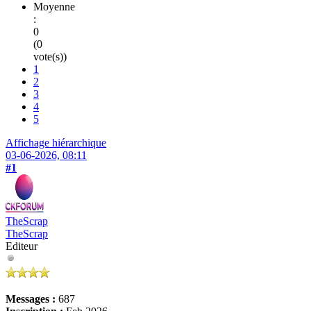
Moyenne
:
0
(0
vote(s))
1
2
3
4
5
Affichage hiérarchique
03-06-2026, 08:11
#1
TheScrap
TheScrap
Editeur
Messages :
687