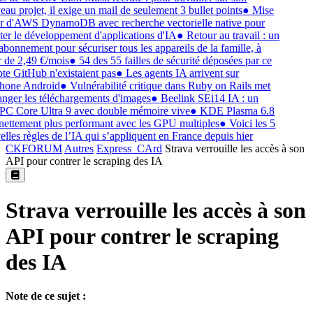
au projet, il exige un mail de seulement 3 bullet points
●
Mise
r d'AWS DynamoDB avec recherche vectorielle native pour
iter le développement d'applications d'IA
●
Retour au travail : un
abonnement pour sécuriser tous les appareils de la famille, à
r de 2,49 €/mois
●
54 des 55 failles de sécurité déposées par ce
e GitHub n'existaient pas
●
Les agents IA arrivent sur
hone Android
●
Vulnérabilité critique dans Ruby on Rails met
nger les téléchargements d'images
●
Beelink SEi14 IA : un
C Core Ultra 9 avec double mémoire vive
●
KDE Plasma 6.8
nettement plus performant avec les GPU multiples
●
Voici les 5
lles règles de l’IA qui s’appliquent en France depuis hier
CKFORUM
Autres
Express_CArd
Strava verrouille les accès à son
API pour contrer le scraping des IA
Strava verrouille les accès à son
API pour contrer le scraping
des IA
Note de ce sujet :