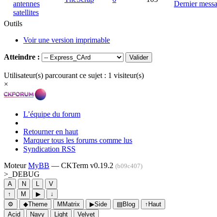
antennes
Dernier mess
satellites
Outils
Voir une version imprimable
Atteindre :
Utilisateur(s) parcourant ce sujet : 1 visiteur(s)
×
L’équipe du forum
Retourner en haut
Marquer tous les forums comme lus
Syndication RSS
Moteur
MyBB
— CKTerm v0.19.2
(b09c407)
>_
DEBUG
A
N
L
V
↑
M
▶
↓
⚙
◆
Theme
M
Matrix
▶
Side
▤
Blog
↑
Haut
Acid
Navy
Light
Velvet