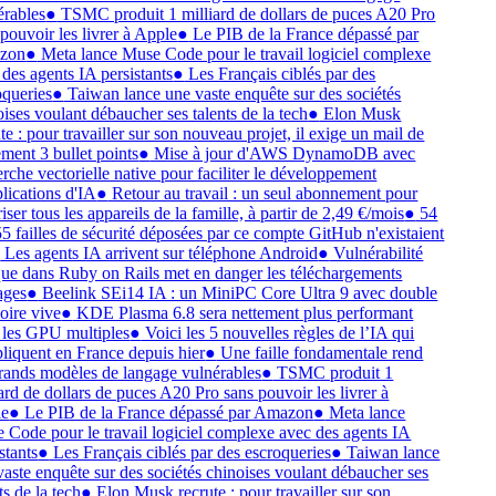
rables
●
TSMC produit 1 milliard de dollars de puces A20 Pro
pouvoir les livrer à Apple
●
Le PIB de la France dépassé par
zon
●
Meta lance Muse Code pour le travail logiciel complexe
des agents IA persistants
●
Les Français ciblés par des
queries
●
Taiwan lance une vaste enquête sur des sociétés
ises voulant débaucher ses talents de la tech
●
Elon Musk
te : pour travailler sur son nouveau projet, il exige un mail de
ment 3 bullet points
●
Mise à jour d'AWS DynamoDB avec
rche vectorielle native pour faciliter le développement
lications d'IA
●
Retour au travail : un seul abonnement pour
ser tous les appareils de la famille, à partir de 2,49 €/mois
●
54
5 failles de sécurité déposées par ce compte GitHub n'existaient
Les agents IA arrivent sur téléphone Android
●
Vulnérabilité
que dans Ruby on Rails met en danger les téléchargements
ges
●
Beelink SEi14 IA : un MiniPC Core Ultra 9 avec double
ire vive
●
KDE Plasma 6.8 sera nettement plus performant
les GPU multiples
●
Voici les 5 nouvelles règles de l’IA qui
liquent en France depuis hier
●
Une faille fondamentale rend
rands modèles de langage vulnérables
●
TSMC produit 1
ard de dollars de puces A20 Pro sans pouvoir les livrer à
e
●
Le PIB de la France dépassé par Amazon
●
Meta lance
Code pour le travail logiciel complexe avec des agents IA
tants
●
Les Français ciblés par des escroqueries
●
Taiwan lance
aste enquête sur des sociétés chinoises voulant débaucher ses
s de la tech
●
Elon Musk recrute : pour travailler sur son