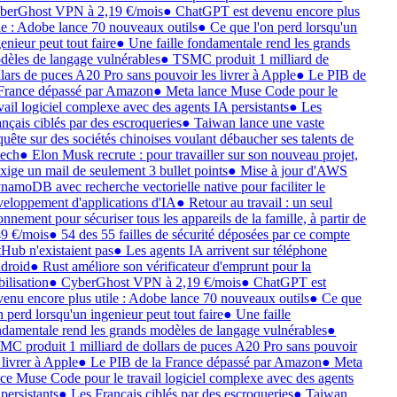
berGhost VPN à 2,19 €/mois
●
ChatGPT est devenu encore plus
le : Adobe lance 70 nouveaux outils
●
Ce que l'on perd lorsqu'un
enieur peut tout faire
●
Une faille fondamentale rend les grands
èles de langage vulnérables
●
TSMC produit 1 milliard de
lars de puces A20 Pro sans pouvoir les livrer à Apple
●
Le PIB de
 France dépassé par Amazon
●
Meta lance Muse Code pour le
vail logiciel complexe avec des agents IA persistants
●
Les
nçais ciblés par des escroqueries
●
Taiwan lance une vaste
uête sur des sociétés chinoises voulant débaucher ses talents de
tech
●
Elon Musk recrute : pour travailler sur son nouveau projet,
exige un mail de seulement 3 bullet points
●
Mise à jour d'AWS
amoDB avec recherche vectorielle native pour faciliter le
eloppement d'applications d'IA
●
Retour au travail : un seul
nnement pour sécuriser tous les appareils de la famille, à partir de
49 €/mois
●
54 des 55 failles de sécurité déposées par ce compte
Hub n'existaient pas
●
Les agents IA arrivent sur téléphone
droid
●
Rust améliore son vérificateur d'emprunt pour la
bilisation
●
CyberGhost VPN à 2,19 €/mois
●
ChatGPT est
enu encore plus utile : Adobe lance 70 nouveaux outils
●
Ce que
n perd lorsqu'un ingenieur peut tout faire
●
Une faille
damentale rend les grands modèles de langage vulnérables
●
C produit 1 milliard de dollars de puces A20 Pro sans pouvoir
 livrer à Apple
●
Le PIB de la France dépassé par Amazon
●
Meta
ce Muse Code pour le travail logiciel complexe avec des agents
persistants
●
Les Français ciblés par des escroqueries
●
Taiwan