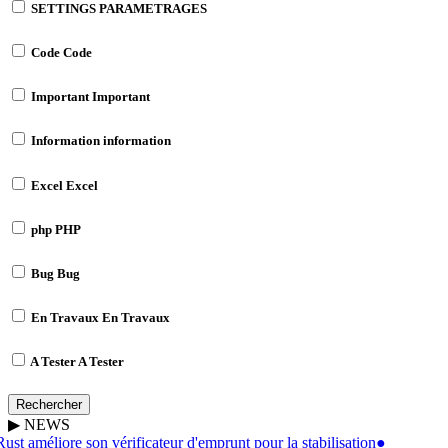
SETTINGS
PARAMETRAGES
Code
Code
Important
Important
Information
information
Excel
Excel
php
PHP
Bug
Bug
En Travaux
En Travaux
A Tester
A Tester
Rechercher
▶
NEWS
ust améliore son vérificateur d'emprunt pour la stabilisation
●