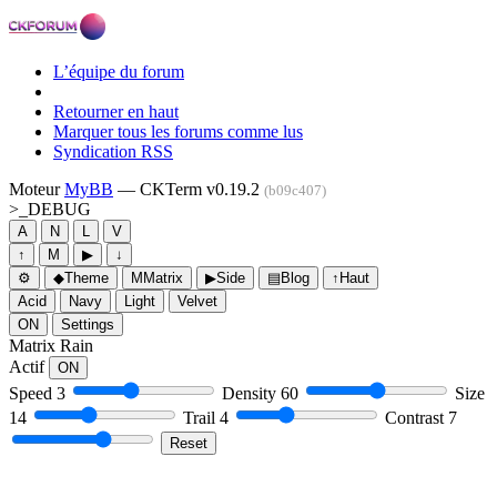
L’équipe du forum
Retourner en haut
Marquer tous les forums comme lus
Syndication RSS
Moteur
MyBB
— CKTerm v0.19.2
(b09c407)
>_
DEBUG
A
N
L
V
↑
M
▶
↓
⚙
◆
Theme
M
Matrix
▶
Side
▤
Blog
↑
Haut
Acid
Navy
Light
Velvet
ON
Settings
Matrix Rain
Actif
ON
Speed
3
Density
60
Size
14
Trail
4
Contrast
7
Reset