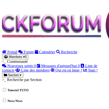
Portail
Forum
Calendrier
Recherche
Membres
▾
0
>_ Communauté
Nouveaux sujets
0
Messages d'aujourd'hui
0
Liste de
contacts
Liste des membres
Qui est en ligne ?
Stats !
Section
▾
>_ Recherche par Section
Tutoriel
TUTO
News
News