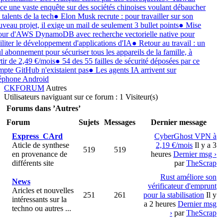
ce une vaste enquête sur des sociétés chinoises voulant débaucher
 talents de la tech
●
Elon Musk recrute : pour travailler sur son
veau projet, il exige un mail de seulement 3 bullet points
●
Mise
jour d'AWS DynamoDB avec recherche vectorielle native pour
iliter le développement d'applications d'IA
●
Retour au travail : un
l abonnement pour sécuriser tous les appareils de la famille, à
tir de 2,49 €/mois
●
54 des 55 failles de sécurité déposées par ce
pte GitHub n'existaient pas
●
Les agents IA arrivent sur
léphone Android
CKFORUM
Autres
Autres
Utilisateurs naviguant sur ce forum : 1 Visiteur(s)
Forums dans ’Autres’
Forum
Sujets
Messages
Dernier message
Express_CArd
CyberGhost VPN à
Aticle de synthese
2,19 €/mois
Il y a 3
519
519
en provenance de
heures
Dernier msg ›
différents site
par
TheScrap
Rust améliore son
News
vérificateur d'emprunt
Aricles et nouvelles
251
261
pour la stabilisation
Il y
intéressants sur la
a 2 heures
Dernier msg
techno ou autres ...
›
par
TheScrap