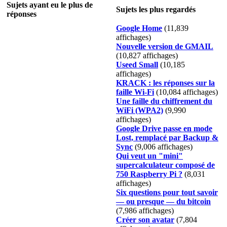
Sujets ayant eu le plus de
Sujets les plus regardés
réponses
Google Home
(11,839
affichages)
Nouvelle version de GMAIL
(10,827 affichages)
Useed Small
(10,185
affichages)
KRACK : les réponses sur la
faille Wi-Fi
(10,084 affichages)
Une faille du chiffrement du
WiFi (WPA2)
(9,990
affichages)
Google Drive passe en mode
Lost, remplacé par Backup &
Sync
(9,006 affichages)
Qui veut un "mini"
supercalculateur composé de
750 Raspberry Pi ?
(8,031
affichages)
Six questions pour tout savoir
— ou presque — du bitcoin
(7,986 affichages)
Créer son avatar
(7,804