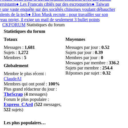
rsistants
●
Les Français ciblés par des escroqueries
●
Taiwan
e une vaste enquête sur des sociétés chinoises voulant débaucher
alents de la tech
●
Elon Musk recrute : pour travailler sur son
au projet, il exige un mail de seulement 3 bullet points
CKFORUM
Statistiques du forum
Statistiques du forum
Totaux
Moyennes
Messages :
1,681
Messages par jour :
0.52
Sujets :
1,272
Sujets par jour :
0.39
Membres :
5
Membres par jour :
0
Messages par membre :
336.2
Globalement
Sujets par membre :
254.4
Réponses par sujet :
0.32
Membre le plus récent :
ClaudeAI
Membres qui ont posté :
100%
Plus grand rédacteur du jour :
TheScrap
(
4
messages)
Forum le plus populaire :
Express_CArd
(
522
messages,
522
sujets)
Les plus populaires…