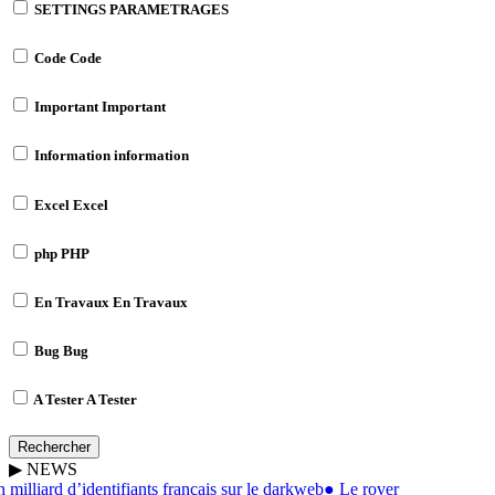
SETTINGS
PARAMETRAGES
Code
Code
Important
Important
Information
information
Excel
Excel
php
PHP
En Travaux
En Travaux
Bug
Bug
A Tester
A Tester
Rechercher
▶
NEWS
milliard d’identifiants français sur le darkweb
●
Le rover