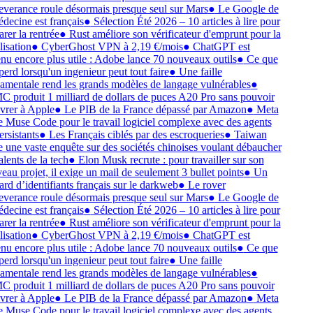
everance roule désormais presque seul sur Mars
●
Le Google de
decine est français
●
Sélection Été 2026 – 10 articles à lire pour
rer la rentrée
●
Rust améliore son vérificateur d'emprunt pour la
lisation
●
CyberGhost VPN à 2,19 €/mois
●
ChatGPT est
nu encore plus utile : Adobe lance 70 nouveaux outils
●
Ce que
perd lorsqu'un ingenieur peut tout faire
●
Une faille
amentale rend les grands modèles de langage vulnérables
●
 produit 1 milliard de dollars de puces A20 Pro sans pouvoir
ivrer à Apple
●
Le PIB de la France dépassé par Amazon
●
Meta
e Muse Code pour le travail logiciel complexe avec des agents
rsistants
●
Les Français ciblés par des escroqueries
●
Taiwan
e une vaste enquête sur des sociétés chinoises voulant débaucher
alents de la tech
●
Elon Musk recrute : pour travailler sur son
au projet, il exige un mail de seulement 3 bullet points
●
Un
ard d’identifiants français sur le darkweb
●
Le rover
everance roule désormais presque seul sur Mars
●
Le Google de
decine est français
●
Sélection Été 2026 – 10 articles à lire pour
rer la rentrée
●
Rust améliore son vérificateur d'emprunt pour la
lisation
●
CyberGhost VPN à 2,19 €/mois
●
ChatGPT est
nu encore plus utile : Adobe lance 70 nouveaux outils
●
Ce que
perd lorsqu'un ingenieur peut tout faire
●
Une faille
amentale rend les grands modèles de langage vulnérables
●
 produit 1 milliard de dollars de puces A20 Pro sans pouvoir
ivrer à Apple
●
Le PIB de la France dépassé par Amazon
●
Meta
e Muse Code pour le travail logiciel complexe avec des agents