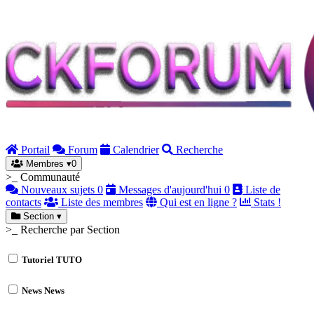
Portail
Forum
Calendrier
Recherche
Membres
▾
0
>_ Communauté
Nouveaux sujets
0
Messages d'aujourd'hui
0
Liste de
contacts
Liste des membres
Qui est en ligne ?
Stats !
Section
▾
>_ Recherche par Section
Tutoriel
TUTO
News
News