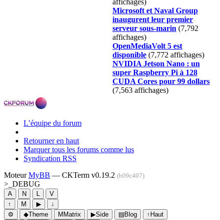
affichages)
Microsoft et Naval Group
inaugurent leur premier
serveur sous-marin
(7,792
affichages)
OpenMediaVolt 5 est
disponible
(7,772 affichages)
NVIDIA Jetson Nano : un
super Raspberry Pi à 128
CUDA Cores pour 99 dollars
(7,563 affichages)
L’équipe du forum
Retourner en haut
Marquer tous les forums comme lus
Syndication RSS
Moteur
MyBB
— CKTerm v0.19.2
(b09c407)
>_
DEBUG
A
N
L
V
↑
M
▶
↓
⚙
◆
Theme
M
Matrix
▶
Side
▤
Blog
↑
Haut