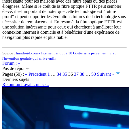
intéressante pour les maisons avec des murs épais ou des pièces
éloignées. Même si le coût de la fibre optique FTTR peut sembler
élevé, il est important de noter que cette technologie est "future
proof" et peut supporter les évolutions futures de la technologie sans
nécessiter de remplacement. En résumé, la fibre optique FTTR est
une solution intéressante pour ceux qui cherchent à améliorer leur
connexion internet à domicile et à bénéficier d'une expérience de
navigation plus rapide et plus fiable.
Source :
frandroid.com - Internet partout à 10 Gbit/s sans percer les murs :
l'invention géniale qui arrive enfin
Forum : »
Pas de réponse
Pages (50) :
« Précédent
1
…
34
35
36
37
38
…
50
Suivant »
Derniers sujets
Retour au travail : un se...