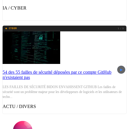
l'
IA / CYBER
I
● CYBER
1 / 3
▶
54 des 55 failles de sécurité déposées par ce compte GitHub
H
n'existaient pas
a
LES FAILLES DE SÉCURITÉ BIDON ENVAHISSENT GITHUB Les failles de
R
sécurité sont un problème majeur pour les développeurs de logiciels et les utilisateurs de
D
techn...
im
ACTU / DIVERS
A