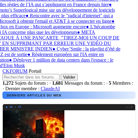
es règles de l’IA qui s’appliquent en France depuis hier
●
to’s Superlogical mise sur un développement de logiciels
plus efficace
●
Rencontre avec le "radical d'internet" qui a
crosoft à obtenir l'email et AT&T à se connecter en ligne
●
ox en Europe : Microsoft augmente encore
●
L'hécatombe
IA concerne plus que les développeurs
●
META
AQUE À UNE PANCARTE "TIREZ-MOI UN COUP DE
 EN SUPPRIMANT PAR ERREUR UNE VIDÉO DU
ER MINISTRE INDIEN
●
Cyber’Smile : la playlist d’été de
st de sortie
●
Règlement européen sur l'IA entre en
tion
●
Déployer 1 million de data centers dans l'espace : le
d'Elon Musk
CKFORUM
Portail
CKFORUM
Derniers
1,272
Sujets du forum :
·
1,681
Messages du forum :
·
5
Membres :
articles
·
Dernier membre :
ClaudeAI
et
DERNIERS ARTICLES DU WEB
actualites
● IA / IT
1 / 3
tech