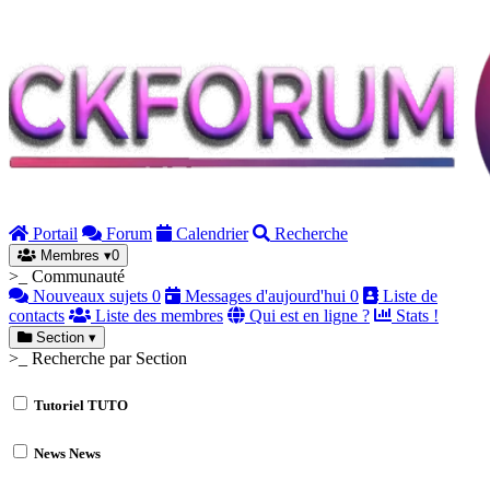
Portail
Forum
Calendrier
Recherche
Membres
▾
0
>_ Communauté
Nouveaux sujets
0
Messages d'aujourd'hui
0
Liste de
contacts
Liste des membres
Qui est en ligne ?
Stats !
Section
▾
>_ Recherche par Section
Tutoriel
TUTO
News
News