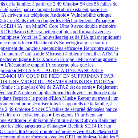
s de la famille, à partir de 2,49 €/mois
●
54 des 55 failles de
é déposées par ce compte GitHub n'existaient pas
●
Les
IA arrivent sur téléphone Android
●
Vulnérabilité critique
by on Rails met en danger les téléchargements d'images
●
 SEi14 IA : un MiniPC Core Ultra 9 avec double mémoire
DE Plasma 6.8 sera nettement plus performant avec les
ltiples
●
Voici les 5 nouvelles règles de l’IA qui s’appliquent
ce depuis hier
●
Hashimoto’s Superlogical mise sur un
pement de logiciels agents plus efficace
●
Rencontre avec le
l d'internet" qui a aidé Microsoft à obtenir l'email et AT&T à
ecter en ligne
●
Prix Xbox en Europe : Microsoft augmente
●
L'hécatombe emploi IA concerne plus que les
peurs
●
META S'ATTAQUE À UNE PANCARTE
Z-MOI UN COUP DE PIED" EN SUPPRIMANT PAR
R UNE VIDÉO DU PREMIER MINISTRE INDIEN
●
mile : la playlist d’été de ZATAZ est de sortie
●
Règlement
n sur l'IA entre en application
●
Déployer 1 million de data
 dans l'espace : le projet d'Elon Musk
●
Retour au travail : un
onnement pour sécuriser tous les appareils de la famille, à
de 2,49 €/mois
●
54 des 55 failles de sécurité déposées par ce
GitHub n'existaient pas
●
Les agents IA arrivent sur
ne Android
●
Vulnérabilité critique dans Ruby on Rails met
er les téléchargements d'images
●
Beelink SEi14 IA : un
Core Ultra 9 avec double mémoire vive
●
KDE Plasma 6.8
ttement plus performant avec les GPU multiples
●
Voici les 5