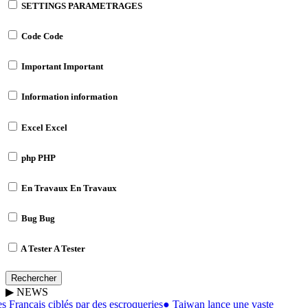
SETTINGS
PARAMETRAGES
Code
Code
Important
Important
Information
information
Excel
Excel
php
PHP
En Travaux
En Travaux
Bug
Bug
A Tester
A Tester
Rechercher
▶
NEWS
 Français ciblés par des escroqueries
●
Taiwan lance une vaste