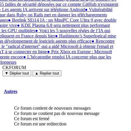
55 failles de sécurité déposées par ce compte GitHub n'existaient
●
Les agents IA arrivent sur téléphone Android
●
Vulnérabilité
ique dans Ruby on Rails met en danger les téléchargements
ages
●
Beelink SEi14 IA : un MiniPC Core Ultra 9 avec double
ire vive
●
KDE Plasma 6.8 sera nettement plus performant
 les GPU multiples
●
Voici les 5 nouvelles règles de l’IA qui
pliquent en France depuis hier
●
Hashimoto’s Superlogical mise
un développement de logiciels agents plus efficace
●
Rencontre
 le "radical d'internet" qui a aidé Microsoft à obtenir l'email et
 à se connecter en ligne
●
Prix Xbox en Europe : Microsoft
ente encore
●
L'hécatombe emploi IA concerne plus que les
loppeurs
CKFORUM
CKFORUM
Forums
▼ Déplier tout
▲ Replier tout
et
discussions
Autres
Ce forum contient de nouveaux messages
Ce forum ne contient pas de nouveau message
Ce forum est fermé
Ce forum est une redirection