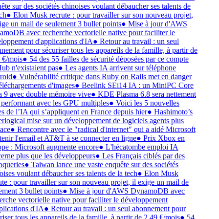
ête sur des sociétés chinoises voulant débaucher ses talents de
ch
●
Elon Musk recrute : pour travailler sur son nouveau projet,
xige un mail de seulement 3 bullet points
●
Mise à jour d'AWS
moDB avec recherche vectorielle native pour faciliter le
loppement d'applications d'IA
●
Retour au travail : un seul
nement pour sécuriser tous les appareils de la famille, à partir de
 €/mois
●
54 des 55 failles de sécurité déposées par ce compte
ub n'existaient pas
●
Les agents IA arrivent sur téléphone
roid
●
Vulnérabilité critique dans Ruby on Rails met en danger
téléchargements d'images
●
Beelink SEi14 IA : un MiniPC Core
a 9 avec double mémoire vive
●
KDE Plasma 6.8 sera nettement
 performant avec les GPU multiples
●
Voici les 5 nouvelles
es de l’IA qui s’appliquent en France depuis hier
●
Hashimoto’s
rlogical mise sur un développement de logiciels agents plus
cace
●
Rencontre avec le "radical d'internet" qui a aidé Microsoft
tenir l'email et AT&T à se connecter en ligne
●
Prix Xbox en
pe : Microsoft augmente encore
●
L'hécatombe emploi IA
erne plus que les développeurs
●
Les Français ciblés par des
oqueries
●
Taiwan lance une vaste enquête sur des sociétés
oises voulant débaucher ses talents de la tech
●
Elon Musk
ute : pour travailler sur son nouveau projet, il exige un mail de
ement 3 bullet points
●
Mise à jour d'AWS DynamoDB avec
erche vectorielle native pour faciliter le développement
plications d'IA
●
Retour au travail : un seul abonnement pour
riser tous les appareils de la famille, à partir de 2,49 €/mois
●
54