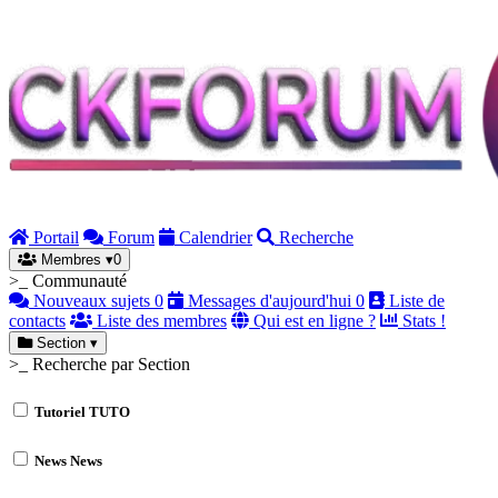
Portail
Forum
Calendrier
Recherche
Membres
▾
0
>_ Communauté
Nouveaux sujets
0
Messages d'aujourd'hui
0
Liste de
contacts
Liste des membres
Qui est en ligne ?
Stats !
Section
▾
>_ Recherche par Section
Tutoriel
TUTO
News
News