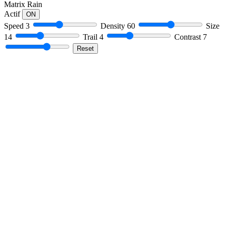
Matrix Rain
Actif
ON
Speed
3
Density
60
Size
14
Trail
4
Contrast
7
Reset