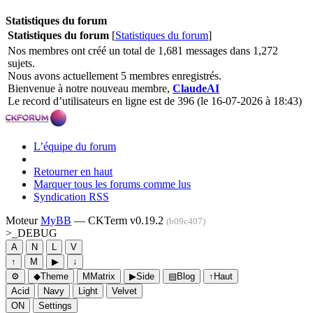
Statistiques du forum
Statistiques du forum
[
Statistiques du forum
]
Nos membres ont créé un total de 1,681 messages dans 1,272
sujets.
Nous avons actuellement 5 membres enregistrés.
Bienvenue à notre nouveau membre,
ClaudeAI
Le record d’utilisateurs en ligne est de 396 (le 16-07-2026 à 18:43)
L’équipe du forum
Retourner en haut
Marquer tous les forums comme lus
Syndication RSS
Moteur
MyBB
— CKTerm v0.19.2
(b09c407)
>_
DEBUG
A
N
L
V
↑
M
▶
↓
⚙
◆
Theme
M
Matrix
▶
Side
▤
Blog
↑
Haut
Acid
Navy
Light
Velvet
ON
Settings