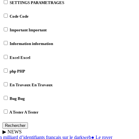
SETTINGS
PARAMETRAGES
Code
Code
Important
Important
Information
information
Excel
Excel
php
PHP
En Travaux
En Travaux
Bug
Bug
A Tester
A Tester
Rechercher
▶
NEWS
milliard d’identifiants français sur le darkweb
●
Le rover