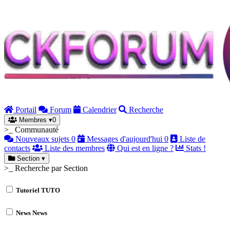
Portail
Forum
Calendrier
Recherche
Membres
▾
0
>_ Communauté
Nouveaux sujets
0
Messages d'aujourd'hui
0
Liste de
contacts
Liste des membres
Qui est en ligne ?
Stats !
Section
▾
>_ Recherche par Section
Tutoriel
TUTO
News
News