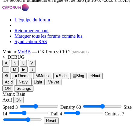
Le record d’utilisateurs en ligne est de 396 (le 16-07-2026 à 18:43)
L’équipe du forum
Retourner en haut
Marquer tous les forums comme lus
Syndication RSS
Moteur
MyBB
— CKTerm v0.19.2
(b09c407)
>_
DEBUG
A
N
L
V
↑
M
▶
↓
⚙
◆
Theme
M
Matrix
▶
Side
▤
Blog
↑
Haut
Acid
Navy
Light
Velvet
ON
Settings
Matrix Rain
Actif
ON
Speed
3
Density
60
Size
14
Trail
4
Contrast
7
Reset