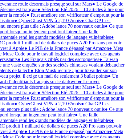
everance roule désormais presque seul sur Mars
●
Le Google de
édecine est français
●
Sélection Été 2026 – 10 articles à lire pour
arer la rentrée
●
Rust améliore son vérificateur d'emprunt pour la
lisation
●
CyberGhost VPN à 2,19 €/mois
●
ChatGPT est
nu encore plus utile : Adobe lance 70 nouveaux outils
●
Ce que
 perd lorsqu'un ingenieur peut tout faire
●
Une faille
amentale rend les grands modèles de langage vulnérables
●
 produit 1 milliard de dollars de puces A20 Pro sans pouvoir
livrer à Apple
●
Le PIB de la France dépassé par Amazon
●
Meta
e Muse Code pour le travail logiciel complexe avec des agents
ersistants
●
Les Français ciblés par des escroqueries
●
Taiwan
e une vaste enquête sur des sociétés chinoises voulant débaucher
alents de la tech
●
Elon Musk recrute : pour travailler sur son
eau projet, il exige un mail de seulement 3 bullet points
●
Un
iard d’identifiants français sur le darkweb
●
Le rover
everance roule désormais presque seul sur Mars
●
Le Google de
édecine est français
●
Sélection Été 2026 – 10 articles à lire pour
arer la rentrée
●
Rust améliore son vérificateur d'emprunt pour la
lisation
●
CyberGhost VPN à 2,19 €/mois
●
ChatGPT est
nu encore plus utile : Adobe lance 70 nouveaux outils
●
Ce que
 perd lorsqu'un ingenieur peut tout faire
●
Une faille
amentale rend les grands modèles de langage vulnérables
●
 produit 1 milliard de dollars de puces A20 Pro sans pouvoir
livrer à Apple
●
Le PIB de la France dépassé par Amazon
●
Meta
e Muse Code pour le travail logiciel complexe avec des agents