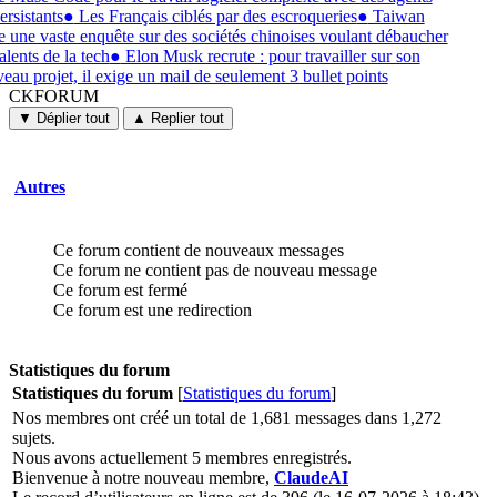
ersistants
●
Les Français ciblés par des escroqueries
●
Taiwan
e une vaste enquête sur des sociétés chinoises voulant débaucher
alents de la tech
●
Elon Musk recrute : pour travailler sur son
eau projet, il exige un mail de seulement 3 bullet points
CKFORUM
CKFORUM
Forums
▼ Déplier tout
▲ Replier tout
et
discussions
Autres
Ce forum contient de nouveaux messages
Ce forum ne contient pas de nouveau message
Ce forum est fermé
Ce forum est une redirection
Statistiques du forum
Statistiques du forum
[
Statistiques du forum
]
Nos membres ont créé un total de 1,681 messages dans 1,272
sujets.
Nous avons actuellement 5 membres enregistrés.
Bienvenue à notre nouveau membre,
ClaudeAI