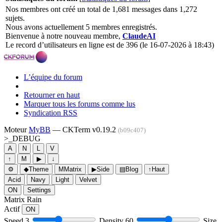
Nos membres ont créé un total de 1,681 messages dans 1,272
sujets.
Nous avons actuellement 5 membres enregistrés.
Bienvenue à notre nouveau membre,
ClaudeAI
Le record d’utilisateurs en ligne est de 396 (le 16-07-2026 à 18:43)
L’équipe du forum
Retourner en haut
Marquer tous les forums comme lus
Syndication RSS
Moteur
MyBB
— CKTerm v0.19.2
(b09c407)
>_
DEBUG
A
N
L
V
↑
M
▶
↓
⚙
◆
Theme
M
Matrix
▶
Side
▤
Blog
↑
Haut
Acid
Navy
Light
Velvet
ON
Settings
Matrix Rain
Actif
ON
Speed
3
Density
60
Size