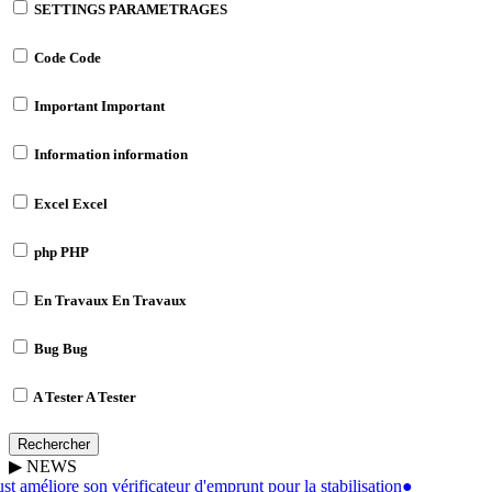
SETTINGS
PARAMETRAGES
Code
Code
Important
Important
Information
information
Excel
Excel
php
PHP
En Travaux
En Travaux
Bug
Bug
A Tester
A Tester
Rechercher
▶
NEWS
t améliore son vérificateur d'emprunt pour la stabilisation
●