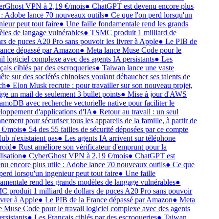
rGhost VPN à 2,19 €/mois
●
ChatGPT est devenu encore plus
e : Adobe lance 70 nouveaux outils
●
Ce que l'on perd lorsqu'un
ieur peut tout faire
●
Une faille fondamentale rend les grands
les de langage vulnérables
●
TSMC produit 1 milliard de
ars de puces A20 Pro sans pouvoir les livrer à Apple
●
Le PIB de
rance dépassé par Amazon
●
Meta lance Muse Code pour le
ail logiciel complexe avec des agents IA persistants
●
Les
çais ciblés par des escroqueries
●
Taiwan lance une vaste
ête sur des sociétés chinoises voulant débaucher ses talents de
ch
●
Elon Musk recrute : pour travailler sur son nouveau projet,
xige un mail de seulement 3 bullet points
●
Mise à jour d'AWS
moDB avec recherche vectorielle native pour faciliter le
loppement d'applications d'IA
●
Retour au travail : un seul
nement pour sécuriser tous les appareils de la famille, à partir de
 €/mois
●
54 des 55 failles de sécurité déposées par ce compte
ub n'existaient pas
●
Les agents IA arrivent sur téléphone
roid
●
Rust améliore son vérificateur d'emprunt pour la
lisation
●
CyberGhost VPN à 2,19 €/mois
●
ChatGPT est
nu encore plus utile : Adobe lance 70 nouveaux outils
●
Ce que
 perd lorsqu'un ingenieur peut tout faire
●
Une faille
amentale rend les grands modèles de langage vulnérables
●
 produit 1 milliard de dollars de puces A20 Pro sans pouvoir
ivrer à Apple
●
Le PIB de la France dépassé par Amazon
●
Meta
e Muse Code pour le travail logiciel complexe avec des agents
ersistants
●
Les Français ciblés par des escroqueries
●
Taiwan