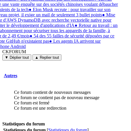
e une vaste enquête sur des sociétés chinoises voulant débaucher
alents de la tech
●
Elon Musk recrute : pour travailler sur son
eau projet, il exige un mail de seulement 3 bullet points
●
Mise
ur d'AWS DynamoDB avec recherche vectorielle native pour
liter le développement d'applications d'IA
●
Retour au travail : un
 abonnement pour sécuriser tous les appareils de la famille, à
ir de 2,49 €/mois
●
54 des 55 failles de sécurité déposées par ce
te GitHub n'existaient pas
●
Les agents IA arrivent sur
phone Android
CKFORUM
CKFORUM
Forums
▼ Déplier tout
▲ Replier tout
et
discussions
Autres
Ce forum contient de nouveaux messages
Ce forum ne contient pas de nouveau message
Ce forum est fermé
Ce forum est une redirection
Statistiques du forum
Statistiques du forum
[
Statistiques du forum
]