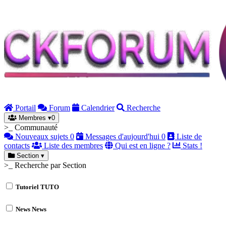
Portail
Forum
Calendrier
Recherche
Membres
▾
0
>_ Communauté
Nouveaux sujets
0
Messages d'aujourd'hui
0
Liste de
contacts
Liste des membres
Qui est en ligne ?
Stats !
Section
▾
>_ Recherche par Section
Tutoriel
TUTO
News
News