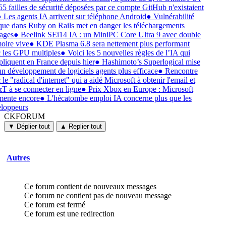
55 failles de sécurité déposées par ce compte GitHub n'existaient
●
Les agents IA arrivent sur téléphone Android
●
Vulnérabilité
ique dans Ruby on Rails met en danger les téléchargements
ages
●
Beelink SEi14 IA : un MiniPC Core Ultra 9 avec double
ire vive
●
KDE Plasma 6.8 sera nettement plus performant
 les GPU multiples
●
Voici les 5 nouvelles règles de l’IA qui
pliquent en France depuis hier
●
Hashimoto’s Superlogical mise
un développement de logiciels agents plus efficace
●
Rencontre
le "radical d'internet" qui a aidé Microsoft à obtenir l'email et
 à se connecter en ligne
●
Prix Xbox en Europe : Microsoft
ente encore
●
L'hécatombe emploi IA concerne plus que les
loppeurs
CKFORUM
CKFORUM
Forums
▼ Déplier tout
▲ Replier tout
et
discussions
Autres
Ce forum contient de nouveaux messages
Ce forum ne contient pas de nouveau message
Ce forum est fermé
Ce forum est une redirection