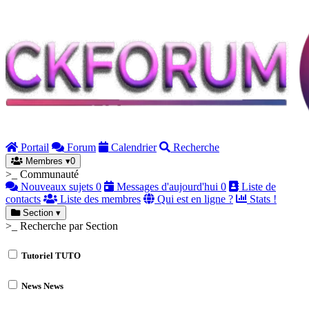
Portail
Forum
Calendrier
Recherche
Membres
▾
0
>_ Communauté
Nouveaux sujets
0
Messages d'aujourd'hui
0
Liste de
contacts
Liste des membres
Qui est en ligne ?
Stats !
Section
▾
>_ Recherche par Section
Tutoriel
TUTO
News
News