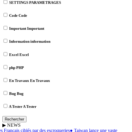
SETTINGS
PARAMETRAGES
Code
Code
Important
Important
Information
information
Excel
Excel
php
PHP
En Travaux
En Travaux
Bug
Bug
A Tester
A Tester
Rechercher
▶
NEWS
 Français ciblés par des escroqueries
●
Taiwan lance une vaste