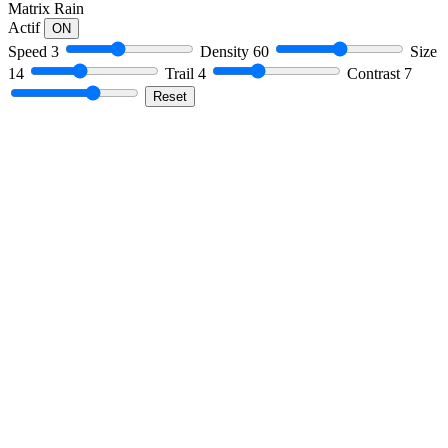
Matrix Rain
Actif
ON
Speed
3
Density
60
Size
14
Trail
4
Contrast
7
Reset