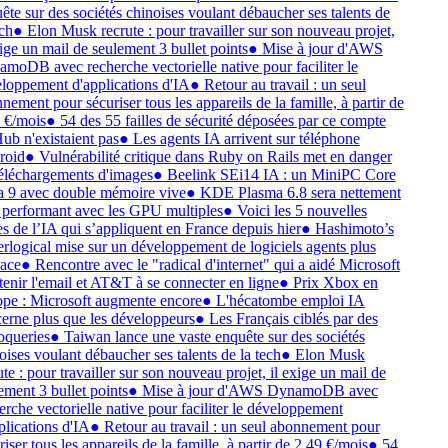
ête sur des sociétés chinoises voulant débaucher ses talents de
ch
●
Elon Musk recrute : pour travailler sur son nouveau projet,
xige un mail de seulement 3 bullet points
●
Mise à jour d'AWS
moDB avec recherche vectorielle native pour faciliter le
loppement d'applications d'IA
●
Retour au travail : un seul
nement pour sécuriser tous les appareils de la famille, à partir de
 €/mois
●
54 des 55 failles de sécurité déposées par ce compte
ub n'existaient pas
●
Les agents IA arrivent sur téléphone
roid
●
Vulnérabilité critique dans Ruby on Rails met en danger
téléchargements d'images
●
Beelink SEi14 IA : un MiniPC Core
a 9 avec double mémoire vive
●
KDE Plasma 6.8 sera nettement
 performant avec les GPU multiples
●
Voici les 5 nouvelles
es de l’IA qui s’appliquent en France depuis hier
●
Hashimoto’s
rlogical mise sur un développement de logiciels agents plus
cace
●
Rencontre avec le "radical d'internet" qui a aidé Microsoft
tenir l'email et AT&T à se connecter en ligne
●
Prix Xbox en
pe : Microsoft augmente encore
●
L'hécatombe emploi IA
erne plus que les développeurs
●
Les Français ciblés par des
oqueries
●
Taiwan lance une vaste enquête sur des sociétés
oises voulant débaucher ses talents de la tech
●
Elon Musk
ute : pour travailler sur son nouveau projet, il exige un mail de
ement 3 bullet points
●
Mise à jour d'AWS DynamoDB avec
erche vectorielle native pour faciliter le développement
plications d'IA
●
Retour au travail : un seul abonnement pour
iser tous les appareils de la famille, à partir de 2,49 €/mois
●
54