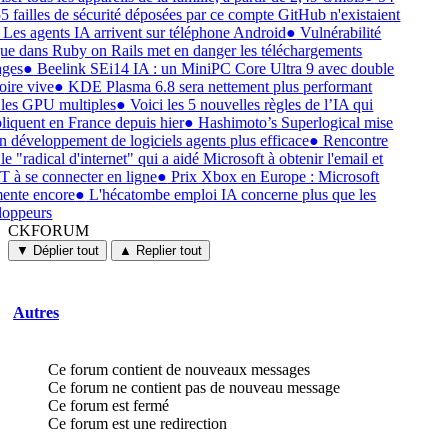
5 failles de sécurité déposées par ce compte GitHub n'existaient
Les agents IA arrivent sur téléphone Android
●
Vulnérabilité
que dans Ruby on Rails met en danger les téléchargements
ages
●
Beelink SEi14 IA : un MiniPC Core Ultra 9 avec double
ire vive
●
KDE Plasma 6.8 sera nettement plus performant
 les GPU multiples
●
Voici les 5 nouvelles règles de l’IA qui
liquent en France depuis hier
●
Hashimoto’s Superlogical mise
n développement de logiciels agents plus efficace
●
Rencontre
le "radical d'internet" qui a aidé Microsoft à obtenir l'email et
 à se connecter en ligne
●
Prix Xbox en Europe : Microsoft
ente encore
●
L'hécatombe emploi IA concerne plus que les
loppeurs
CKFORUM
CKFORUM
Forums
▼ Déplier tout
▲ Replier tout
et
discussions
Autres
Ce forum contient de nouveaux messages
Ce forum ne contient pas de nouveau message
Ce forum est fermé
Ce forum est une redirection