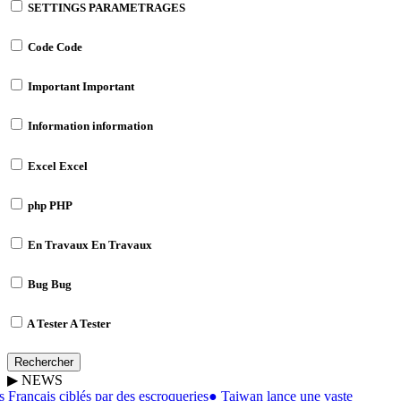
SETTINGS
PARAMETRAGES
Code
Code
Important
Important
Information
information
Excel
Excel
php
PHP
En Travaux
En Travaux
Bug
Bug
A Tester
A Tester
Rechercher
▶
NEWS
 Français ciblés par des escroqueries
●
Taiwan lance une vaste