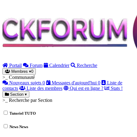
Portail
Forum
Calendrier
Recherche
Membres
▾
0
>_ Communauté
Nouveaux sujets
0
Messages d'aujourd'hui
0
Liste de
contacts
Liste des membres
Qui est en ligne ?
Stats !
Section
▾
>_ Recherche par Section
Tutoriel
TUTO
News
News