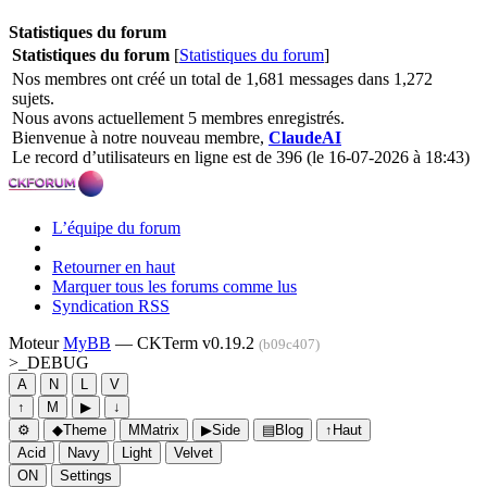
Statistiques du forum
Statistiques du forum
[
Statistiques du forum
]
Nos membres ont créé un total de 1,681 messages dans 1,272
sujets.
Nous avons actuellement 5 membres enregistrés.
Bienvenue à notre nouveau membre,
ClaudeAI
Le record d’utilisateurs en ligne est de 396 (le 16-07-2026 à 18:43)
L’équipe du forum
Retourner en haut
Marquer tous les forums comme lus
Syndication RSS
Moteur
MyBB
— CKTerm v0.19.2
(b09c407)
>_
DEBUG
A
N
L
V
↑
M
▶
↓
⚙
◆
Theme
M
Matrix
▶
Side
▤
Blog
↑
Haut
Acid
Navy
Light
Velvet
ON
Settings