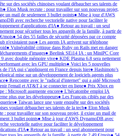
te sur des sociétés chinoises voulant débaucher ses talents de
ch
●
Elon Musk recrute : pour travailler sur son nouveau projet,
ige un mail de seulement 3 bullet points
●
Mise à jour d'AWS
oDB avec recherche vectorielle native pour faciliter le
oppement d'applications d'IA
●
Retour au travail : un seul
ement pour sécuriser tous les appareils de la famille, à partir de
 €/mois
●
54 des 55 failles de sécurité déposées par ce compte
b n'existaient pas
●
Les agents IA arrivent sur téléphone
oid
●
Vulnérabilité critique dans Ruby on Rails met en danger
éléchargements d'images
●
Beelink SEi14 IA : un MiniPC Core
a 9 avec double mémoire vive
●
KDE Plasma 6.8 sera nettement
performant avec les GPU multiples
●
Voici les 5 nouvelles
s de l’IA qui s’appliquent en France depuis hier
●
Hashimoto’s
logical mise sur un développement de logiciels agents plus
ace
●
Rencontre avec le "radical d'internet" qui a aidé Microsoft
enir l'email et AT&T à se connecter en ligne
●
Prix Xbox en
pe : Microsoft augmente encore
●
L'hécatombe emploi IA
rne plus que les développeurs
●
Les Français ciblés par des
queries
●
Taiwan lance une vaste enquête sur des sociétés
ises voulant débaucher ses talents de la tech
●
Elon Musk
te : pour travailler sur son nouveau projet, il exige un mail de
ment 3 bullet points
●
Mise à jour d'AWS DynamoDB avec
rche vectorielle native pour faciliter le développement
lications d'IA
●
Retour au travail : un seul abonnement pour
iser tous les appareils de la famille, à partir de 2,49 €/mois
●
54