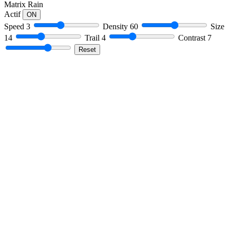
Matrix Rain
Actif
ON
Speed
3
Density
60
Size
14
Trail
4
Contrast
7
Reset