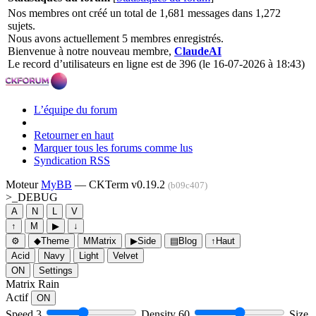
Nos membres ont créé un total de 1,681 messages dans 1,272
sujets.
Nous avons actuellement 5 membres enregistrés.
Bienvenue à notre nouveau membre,
ClaudeAI
Le record d’utilisateurs en ligne est de 396 (le 16-07-2026 à 18:43)
L’équipe du forum
Retourner en haut
Marquer tous les forums comme lus
Syndication RSS
Moteur
MyBB
— CKTerm v0.19.2
(b09c407)
>_
DEBUG
A
N
L
V
↑
M
▶
↓
⚙
◆
Theme
M
Matrix
▶
Side
▤
Blog
↑
Haut
Acid
Navy
Light
Velvet
ON
Settings
Matrix Rain
Actif
ON
Speed
3
Density
60
Size