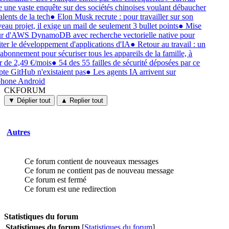
e une vaste enquête sur des sociétés chinoises voulant débaucher
alents de la tech
●
Elon Musk recrute : pour travailler sur son
eau projet, il exige un mail de seulement 3 bullet points
●
Mise
ur d'AWS DynamoDB avec recherche vectorielle native pour
liter le développement d'applications d'IA
●
Retour au travail : un
 abonnement pour sécuriser tous les appareils de la famille, à
ir de 2,49 €/mois
●
54 des 55 failles de sécurité déposées par ce
te GitHub n'existaient pas
●
Les agents IA arrivent sur
phone Android
CKFORUM
CKFORUM
Forums
▼ Déplier tout
▲ Replier tout
et
discussions
Autres
Ce forum contient de nouveaux messages
Ce forum ne contient pas de nouveau message
Ce forum est fermé
Ce forum est une redirection
Statistiques du forum
Statistiques du forum
[
Statistiques du forum
]