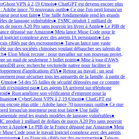
rGhost VPN à 2,19 €/mois
●
ChatGPT est devenu encore plus
e : Adobe lance 70 nouveaux outils
●
Ce que l'on perd lorsqu'un
ieur peut tout faire
●
Une faille fondamentale rend les grands
les de langage vulnérables
●
TSMC produit 1 milliard de
ars de puces A20 Pro sans pouvoir les livrer à Apple
●
Le PIB de
rance dépassé par Amazon
●
Meta lance Muse Code pour le
ail logiciel complexe avec des agents IA persistants
●
Les
çais ciblés par des escroqueries
●
Taiwan lance une vaste
ête sur des sociétés chinoises voulant débaucher ses talents de
ch
●
Elon Musk recrute : pour travailler sur son nouveau projet,
xige un mail de seulement 3 bullet points
●
Mise à jour d'AWS
moDB avec recherche vectorielle native pour faciliter le
loppement d'applications d'IA
●
Retour au travail : un seul
nement pour sécuriser tous les appareils de la famille, à partir de
 €/mois
●
54 des 55 failles de sécurité déposées par ce compte
ub n'existaient pas
●
Les agents IA arrivent sur téléphone
roid
●
Rust améliore son vérificateur d'emprunt pour la
lisation
●
CyberGhost VPN à 2,19 €/mois
●
ChatGPT est
nu encore plus utile : Adobe lance 70 nouveaux outils
●
Ce que
 perd lorsqu'un ingenieur peut tout faire
●
Une faille
amentale rend les grands modèles de langage vulnérables
●
 produit 1 milliard de dollars de puces A20 Pro sans pouvoir
ivrer à Apple
●
Le PIB de la France dépassé par Amazon
●
Meta
e Muse Code pour le travail logiciel complexe avec des agents
ersistants
●
Les Français ciblés par des escroqueries
●
Taiwan