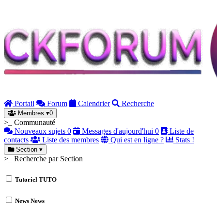
Portail
Forum
Calendrier
Recherche
Membres
▾
0
>_ Communauté
Nouveaux sujets
0
Messages d'aujourd'hui
0
Liste de
contacts
Liste des membres
Qui est en ligne ?
Stats !
Section
▾
>_ Recherche par Section
Tutoriel
TUTO
News
News