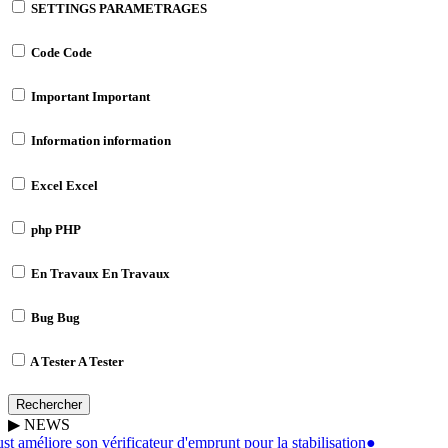
SETTINGS
PARAMETRAGES
Code
Code
Important
Important
Information
information
Excel
Excel
php
PHP
En Travaux
En Travaux
Bug
Bug
A Tester
A Tester
Rechercher
▶
NEWS
t améliore son vérificateur d'emprunt pour la stabilisation
●