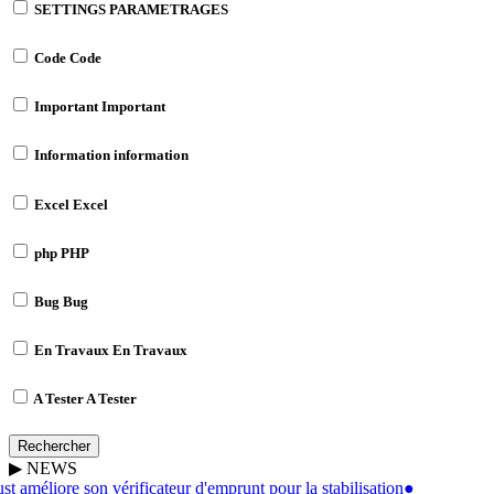
SETTINGS
PARAMETRAGES
Code
Code
Important
Important
Information
information
Excel
Excel
php
PHP
Bug
Bug
En Travaux
En Travaux
A Tester
A Tester
Rechercher
▶
NEWS
t améliore son vérificateur d'emprunt pour la stabilisation
●