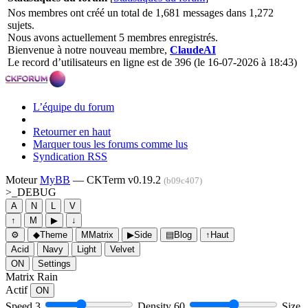
Nos membres ont créé un total de 1,681 messages dans 1,272
sujets.
Nous avons actuellement 5 membres enregistrés.
Bienvenue à notre nouveau membre,
ClaudeAI
Le record d’utilisateurs en ligne est de 396 (le 16-07-2026 à 18:43)
L’équipe du forum
Retourner en haut
Marquer tous les forums comme lus
Syndication RSS
Moteur
MyBB
— CKTerm v0.19.2
(b09c407)
>_
DEBUG
A
N
L
V
↑
M
▶
↓
⚙
◆
Theme
M
Matrix
▶
Side
▤
Blog
↑
Haut
Acid
Navy
Light
Velvet
ON
Settings
Matrix Rain
Actif
ON
Speed
3
Density
60
Size