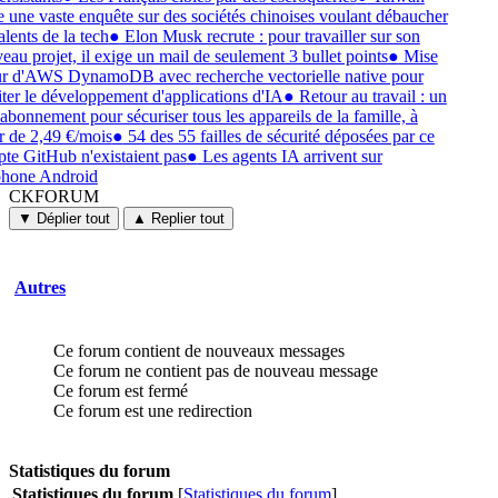
e une vaste enquête sur des sociétés chinoises voulant débaucher
alents de la tech
●
Elon Musk recrute : pour travailler sur son
eau projet, il exige un mail de seulement 3 bullet points
●
Mise
ur d'AWS DynamoDB avec recherche vectorielle native pour
liter le développement d'applications d'IA
●
Retour au travail : un
 abonnement pour sécuriser tous les appareils de la famille, à
ir de 2,49 €/mois
●
54 des 55 failles de sécurité déposées par ce
te GitHub n'existaient pas
●
Les agents IA arrivent sur
phone Android
CKFORUM
CKFORUM
Forums
▼ Déplier tout
▲ Replier tout
et
discussions
Autres
Ce forum contient de nouveaux messages
Ce forum ne contient pas de nouveau message
Ce forum est fermé
Ce forum est une redirection
Statistiques du forum
Statistiques du forum
[
Statistiques du forum
]