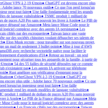
rGhost VPN à 2,19 €/mois
●
ChatGPT est devenu encore plus
e : Adobe lance 70 nouveaux outils
●
Ce que l'on perd lorsqu'un
ieur peut tout faire
●
Une faille fondamentale rend les grands
les de langage vulnérables
●
TSMC produit 1 milliard de
ars de puces A20 Pro sans pouvoir les livrer à Apple
●
Le PIB de
rance dépassé par Amazon
●
Meta lance Muse Code pour le
ail logiciel complexe avec des agents IA persistants
●
Les
çais ciblés par des escroqueries
●
Taiwan lance une vaste
ête sur des sociétés chinoises voulant débaucher ses talents de
ch
●
Elon Musk recrute : pour travailler sur son nouveau projet,
xige un mail de seulement 3 bullet points
●
Mise à jour d'AWS
moDB avec recherche vectorielle native pour faciliter le
loppement d'applications d'IA
●
Retour au travail : un seul
ement pour sécuriser tous les appareils de la famille, à partir de
 €/mois
●
54 des 55 failles de sécurité déposées par ce compte
ub n'existaient pas
●
Les agents IA arrivent sur téléphone
oid
●
Rust améliore son vérificateur d'emprunt pour la
lisation
●
CyberGhost VPN à 2,19 €/mois
●
ChatGPT est
nu encore plus utile : Adobe lance 70 nouveaux outils
●
Ce que
perd lorsqu'un ingenieur peut tout faire
●
Une faille
amentale rend les grands modèles de langage vulnérables
●
 produit 1 milliard de dollars de puces A20 Pro sans pouvoir
ivrer à Apple
●
Le PIB de la France dépassé par Amazon
●
Meta
e Muse Code pour le travail logiciel complexe avec des agents
rsistants
●
Les Français ciblés par des escroqueries
●
Taiwan