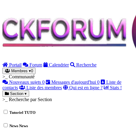
Portail
Forum
Calendrier
Recherche
Membres
▾
0
>_ Communauté
Nouveaux sujets
0
Messages d'aujourd'hui
0
Liste de
contacts
Liste des membres
Qui est en ligne ?
Stats !
Section
▾
>_ Recherche par Section
Tutoriel
TUTO
News
News