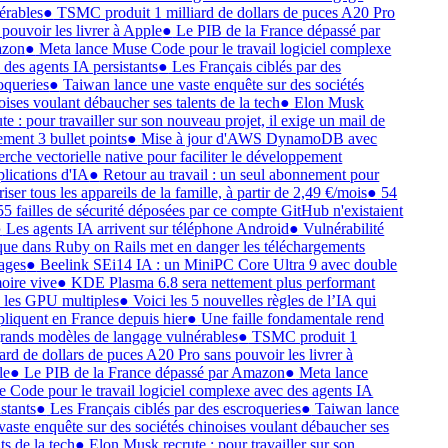
érables
●
TSMC produit 1 milliard de dollars de puces A20 Pro
 pouvoir les livrer à Apple
●
Le PIB de la France dépassé par
zon
●
Meta lance Muse Code pour le travail logiciel complexe
 des agents IA persistants
●
Les Français ciblés par des
oqueries
●
Taiwan lance une vaste enquête sur des sociétés
oises voulant débaucher ses talents de la tech
●
Elon Musk
te : pour travailler sur son nouveau projet, il exige un mail de
ement 3 bullet points
●
Mise à jour d'AWS DynamoDB avec
erche vectorielle native pour faciliter le développement
plications d'IA
●
Retour au travail : un seul abonnement pour
iser tous les appareils de la famille, à partir de 2,49 €/mois
●
54
55 failles de sécurité déposées par ce compte GitHub n'existaient
●
Les agents IA arrivent sur téléphone Android
●
Vulnérabilité
ique dans Ruby on Rails met en danger les téléchargements
ages
●
Beelink SEi14 IA : un MiniPC Core Ultra 9 avec double
ire vive
●
KDE Plasma 6.8 sera nettement plus performant
 les GPU multiples
●
Voici les 5 nouvelles règles de l’IA qui
pliquent en France depuis hier
●
Une faille fondamentale rend
grands modèles de langage vulnérables
●
TSMC produit 1
iard de dollars de puces A20 Pro sans pouvoir les livrer à
le
●
Le PIB de la France dépassé par Amazon
●
Meta lance
 Code pour le travail logiciel complexe avec des agents IA
stants
●
Les Français ciblés par des escroqueries
●
Taiwan lance
vaste enquête sur des sociétés chinoises voulant débaucher ses
ts de la tech
●
Elon Musk recrute : pour travailler sur son