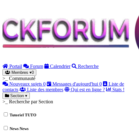
Portail
Forum
Calendrier
Recherche
Membres
▾
0
>_ Communauté
Nouveaux sujets
0
Messages d'aujourd'hui
0
Liste de
contacts
Liste des membres
Qui est en ligne ?
Stats !
Section
▾
>_ Recherche par Section
Tutoriel
TUTO
News
News