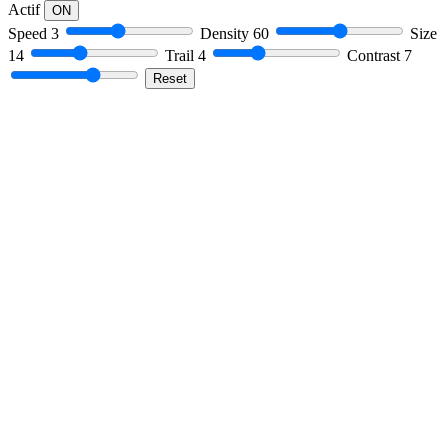
Actif
ON
Speed
3
Density
60
Size
14
Trail
4
Contrast
7
Reset