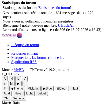
Statistiques du forum
Statistiques du forum
[
Statistiques du forum
]
Nos membres ont créé un total de 1,681 messages dans 1,272
sujets.
Nous avons actuellement 5 membres enregistrés.
Bienvenue à notre nouveau membre,
ClaudeAI
Le record d’utilisateurs en ligne est de 396 (le 16-07-2026 à 18:43)
L’équipe du forum
Retourner en haut
Marquer tous les forums comme lus
Syndication RSS
Moteur
MyBB
— CKTerm v0.19.2
(b09c407)
>_
DEBUG
A
N
L
V
↑
M
▶
↓
⚙
◆
Theme
M
Matrix
▶
Side
▤
Blog
↑
Haut
Acid
Navy
Light
Velvet
ON
Settings
Matrix Rain