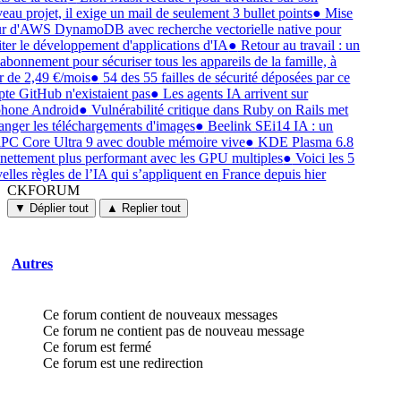
eau projet, il exige un mail de seulement 3 bullet points
●
Mise
ur d'AWS DynamoDB avec recherche vectorielle native pour
liter le développement d'applications d'IA
●
Retour au travail : un
 abonnement pour sécuriser tous les appareils de la famille, à
ir de 2,49 €/mois
●
54 des 55 failles de sécurité déposées par ce
te GitHub n'existaient pas
●
Les agents IA arrivent sur
phone Android
●
Vulnérabilité critique dans Ruby on Rails met
anger les téléchargements d'images
●
Beelink SEi14 IA : un
PC Core Ultra 9 avec double mémoire vive
●
KDE Plasma 6.8
 nettement plus performant avec les GPU multiples
●
Voici les 5
elles règles de l’IA qui s’appliquent en France depuis hier
CKFORUM
CKFORUM
Forums
▼ Déplier tout
▲ Replier tout
et
discussions
Autres
Ce forum contient de nouveaux messages
Ce forum ne contient pas de nouveau message
Ce forum est fermé
Ce forum est une redirection