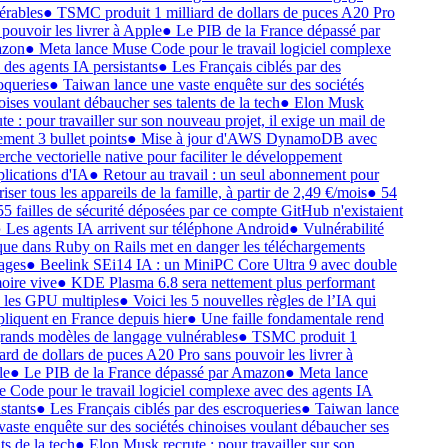
érables
●
TSMC produit 1 milliard de dollars de puces A20 Pro
 pouvoir les livrer à Apple
●
Le PIB de la France dépassé par
zon
●
Meta lance Muse Code pour le travail logiciel complexe
 des agents IA persistants
●
Les Français ciblés par des
oqueries
●
Taiwan lance une vaste enquête sur des sociétés
oises voulant débaucher ses talents de la tech
●
Elon Musk
te : pour travailler sur son nouveau projet, il exige un mail de
ement 3 bullet points
●
Mise à jour d'AWS DynamoDB avec
erche vectorielle native pour faciliter le développement
plications d'IA
●
Retour au travail : un seul abonnement pour
iser tous les appareils de la famille, à partir de 2,49 €/mois
●
54
55 failles de sécurité déposées par ce compte GitHub n'existaient
●
Les agents IA arrivent sur téléphone Android
●
Vulnérabilité
ique dans Ruby on Rails met en danger les téléchargements
ages
●
Beelink SEi14 IA : un MiniPC Core Ultra 9 avec double
ire vive
●
KDE Plasma 6.8 sera nettement plus performant
 les GPU multiples
●
Voici les 5 nouvelles règles de l’IA qui
pliquent en France depuis hier
●
Une faille fondamentale rend
grands modèles de langage vulnérables
●
TSMC produit 1
iard de dollars de puces A20 Pro sans pouvoir les livrer à
le
●
Le PIB de la France dépassé par Amazon
●
Meta lance
 Code pour le travail logiciel complexe avec des agents IA
stants
●
Les Français ciblés par des escroqueries
●
Taiwan lance
vaste enquête sur des sociétés chinoises voulant débaucher ses
ts de la tech
●
Elon Musk recrute : pour travailler sur son