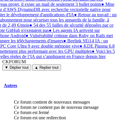
eau projet, il exige un mail de seulement 3 bullet points
●
Mise
ur d'AWS DynamoDB avec recherche vectorielle native pour
liter le développement d'applications d'IA
●
Retour au travail : un
 abonnement pour sécuriser tous les appareils de la famille, à
ir de 2,49 €/mois
●
54 des 55 failles de sécurité déposées par ce
te GitHub n'existaient pas
●
Les agents IA arrivent sur
phone Android
●
Vulnérabilité critique dans Ruby on Rails met
anger les téléchargements d'images
●
Beelink SEi14 IA : un
PC Core Ultra 9 avec double mémoire vive
●
KDE Plasma 6.8
 nettement plus performant avec les GPU multiples
●
Voici les 5
elles règles de l’IA qui s’appliquent en France depuis hier
CKFORUM
CKFORUM
Forums
▼ Déplier tout
▲ Replier tout
et
discussions
Autres
Ce forum contient de nouveaux messages
Ce forum ne contient pas de nouveau message
Ce forum est fermé
Ce forum est une redirection