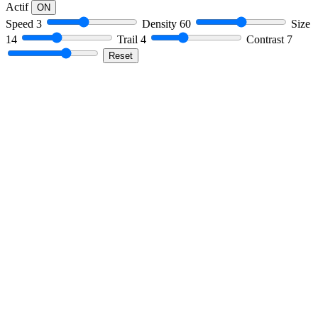
Actif
ON
Speed
3
Density
60
Size
14
Trail
4
Contrast
7
Reset