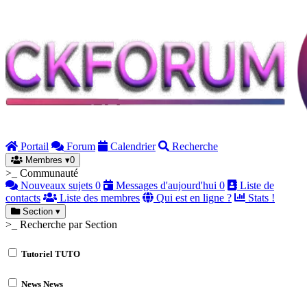
Portail
Forum
Calendrier
Recherche
Membres
▾
0
>_ Communauté
Nouveaux sujets
0
Messages d'aujourd'hui
0
Liste de
contacts
Liste des membres
Qui est en ligne ?
Stats !
Section
▾
>_ Recherche par Section
Tutoriel
TUTO
News
News