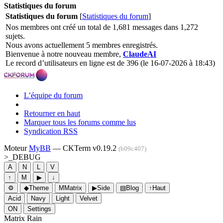
Statistiques du forum
Statistiques du forum
[
Statistiques du forum
]
Nos membres ont créé un total de 1,681 messages dans 1,272
sujets.
Nous avons actuellement 5 membres enregistrés.
Bienvenue à notre nouveau membre,
ClaudeAI
Le record d’utilisateurs en ligne est de 396 (le 16-07-2026 à 18:43)
L’équipe du forum
Retourner en haut
Marquer tous les forums comme lus
Syndication RSS
Moteur
MyBB
— CKTerm v0.19.2
(b09c407)
>_
DEBUG
A
N
L
V
↑
M
▶
↓
⚙
◆
Theme
M
Matrix
▶
Side
▤
Blog
↑
Haut
Acid
Navy
Light
Velvet
ON
Settings
Matrix Rain