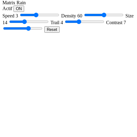
Matrix Rain
Actif
ON
Speed
3
Density
60
Size
14
Trail
4
Contrast
7
Reset