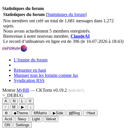
Statistiques du forum
Statistiques du forum
[
Statistiques du forum
]
Nos membres ont créé un total de 1,681 messages dans 1,272
sujets.
Nous avons actuellement 5 membres enregistrés.
Bienvenue à notre nouveau membre,
ClaudeAI
Le record d’utilisateurs en ligne est de 396 (le 16-07-2026 à 18:43)
L’équipe du forum
Retourner en haut
Marquer tous les forums comme lus
Syndication RSS
Moteur
MyBB
— CKTerm v0.19.2
(b09c407)
>_
DEBUG
A
N
L
V
↑
M
▶
↓
⚙
◆
Theme
M
Matrix
▶
Side
▤
Blog
↑
Haut
Acid
Navy
Light
Velvet
ON
Settings