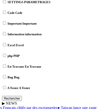
SETTINGS
PARAMETRAGES
Code
Code
Important
Important
Information
information
Excel
Excel
php
PHP
En Travaux
En Travaux
Bug
Bug
A Tester
A Tester
Rechercher
▶
NEWS
 Français ciblés par des escroqueries
●
Taiwan lance une vaste