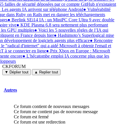
55 failles de sécurité déposées par ce compte GitHub n'existaient
●
Les agents IA arrivent sur téléphone Android
●
Vulnérabilité
ique dans Ruby on Rails met en danger les téléchargements
ages
●
Beelink SEi14 IA : un MiniPC Core Ultra 9 avec double
ire vive
●
KDE Plasma 6.8 sera nettement plus performant
 les GPU multiples
●
Voici les 5 nouvelles règles de l’IA qui
pliquent en France depuis hier
●
Hashimoto’s Superlogical mise
un développement de logiciels agents plus efficace
●
Rencontre
le "radical d'internet" qui a aidé Microsoft à obtenir l'email et
 à se connecter en ligne
●
Prix Xbox en Europe : Microsoft
ente encore
●
L'hécatombe emploi IA concerne plus que les
loppeurs
CKFORUM
CKFORUM
Forums
▼ Déplier tout
▲ Replier tout
et
discussions
Autres
Ce forum contient de nouveaux messages
Ce forum ne contient pas de nouveau message
Ce forum est fermé
Ce forum est une redirection