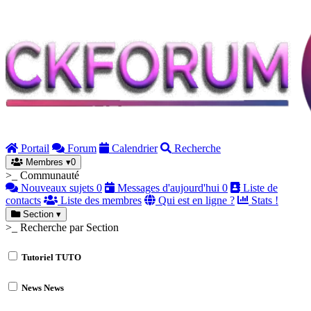
Portail
Forum
Calendrier
Recherche
Membres
▾
0
>_ Communauté
Nouveaux sujets
0
Messages d'aujourd'hui
0
Liste de
contacts
Liste des membres
Qui est en ligne ?
Stats !
Section
▾
>_ Recherche par Section
Tutoriel
TUTO
News
News