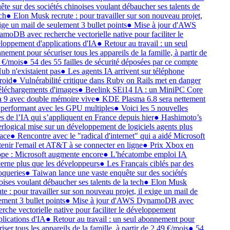
ête sur des sociétés chinoises voulant débaucher ses talents de
ch
●
Elon Musk recrute : pour travailler sur son nouveau projet,
xige un mail de seulement 3 bullet points
●
Mise à jour d'AWS
moDB avec recherche vectorielle native pour faciliter le
loppement d'applications d'IA
●
Retour au travail : un seul
nement pour sécuriser tous les appareils de la famille, à partir de
 €/mois
●
54 des 55 failles de sécurité déposées par ce compte
ub n'existaient pas
●
Les agents IA arrivent sur téléphone
roid
●
Vulnérabilité critique dans Ruby on Rails met en danger
téléchargements d'images
●
Beelink SEi14 IA : un MiniPC Core
a 9 avec double mémoire vive
●
KDE Plasma 6.8 sera nettement
 performant avec les GPU multiples
●
Voici les 5 nouvelles
es de l’IA qui s’appliquent en France depuis hier
●
Hashimoto’s
rlogical mise sur un développement de logiciels agents plus
cace
●
Rencontre avec le "radical d'internet" qui a aidé Microsoft
tenir l'email et AT&T à se connecter en ligne
●
Prix Xbox en
pe : Microsoft augmente encore
●
L'hécatombe emploi IA
erne plus que les développeurs
●
Les Français ciblés par des
oqueries
●
Taiwan lance une vaste enquête sur des sociétés
oises voulant débaucher ses talents de la tech
●
Elon Musk
te : pour travailler sur son nouveau projet, il exige un mail de
ement 3 bullet points
●
Mise à jour d'AWS DynamoDB avec
erche vectorielle native pour faciliter le développement
plications d'IA
●
Retour au travail : un seul abonnement pour
iser tous les appareils de la famille, à partir de 2,49 €/mois
●
54