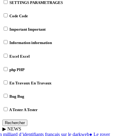
SETTINGS
PARAMETRAGES
Code
Code
Important
Important
Information
information
Excel
Excel
php
PHP
En Travaux
En Travaux
Bug
Bug
A Tester
A Tester
Rechercher
▶
NEWS
milliard d’identifiants français sur le darkweb
●
Le rover