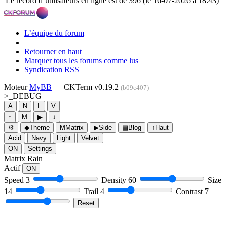
Le record d’utilisateurs en ligne est de 396 (le 16-07-2026 à 18:43)
L’équipe du forum
Retourner en haut
Marquer tous les forums comme lus
Syndication RSS
Moteur
MyBB
— CKTerm v0.19.2
(b09c407)
>_
DEBUG
A
N
L
V
↑
M
▶
↓
⚙
◆
Theme
M
Matrix
▶
Side
▤
Blog
↑
Haut
Acid
Navy
Light
Velvet
ON
Settings
Matrix Rain
Actif
ON
Speed
3
Density
60
Size
14
Trail
4
Contrast
7
Reset