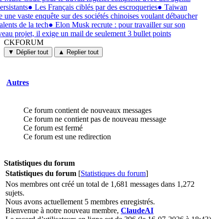
ersistants
●
Les Français ciblés par des escroqueries
●
Taiwan
e une vaste enquête sur des sociétés chinoises voulant débaucher
alents de la tech
●
Elon Musk recrute : pour travailler sur son
eau projet, il exige un mail de seulement 3 bullet points
CKFORUM
CKFORUM
Forums
▼ Déplier tout
▲ Replier tout
et
discussions
Autres
Ce forum contient de nouveaux messages
Ce forum ne contient pas de nouveau message
Ce forum est fermé
Ce forum est une redirection
Statistiques du forum
Statistiques du forum
[
Statistiques du forum
]
Nos membres ont créé un total de 1,681 messages dans 1,272
sujets.
Nous avons actuellement 5 membres enregistrés.
Bienvenue à notre nouveau membre,
ClaudeAI