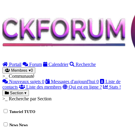
Portail
Forum
Calendrier
Recherche
Membres
▾
0
>_ Communauté
Nouveaux sujets
0
Messages d'aujourd'hui
0
Liste de
contacts
Liste des membres
Qui est en ligne ?
Stats !
Section
▾
>_ Recherche par Section
Tutoriel
TUTO
News
News