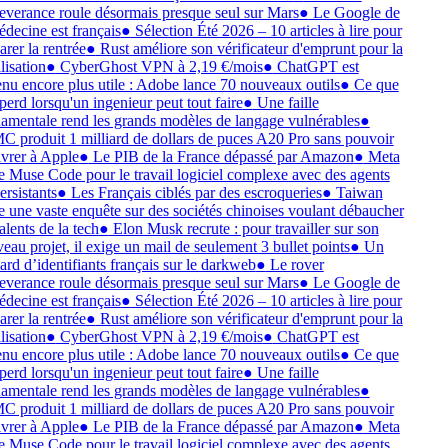
everance roule désormais presque seul sur Mars
●
Le Google de
édecine est français
●
Sélection Été 2026 – 10 articles à lire pour
arer la rentrée
●
Rust améliore son vérificateur d'emprunt pour la
lisation
●
CyberGhost VPN à 2,19 €/mois
●
ChatGPT est
nu encore plus utile : Adobe lance 70 nouveaux outils
●
Ce que
 perd lorsqu'un ingenieur peut tout faire
●
Une faille
amentale rend les grands modèles de langage vulnérables
●
 produit 1 milliard de dollars de puces A20 Pro sans pouvoir
livrer à Apple
●
Le PIB de la France dépassé par Amazon
●
Meta
e Muse Code pour le travail logiciel complexe avec des agents
ersistants
●
Les Français ciblés par des escroqueries
●
Taiwan
e une vaste enquête sur des sociétés chinoises voulant débaucher
alents de la tech
●
Elon Musk recrute : pour travailler sur son
eau projet, il exige un mail de seulement 3 bullet points
●
Un
iard d’identifiants français sur le darkweb
●
Le rover
everance roule désormais presque seul sur Mars
●
Le Google de
édecine est français
●
Sélection Été 2026 – 10 articles à lire pour
arer la rentrée
●
Rust améliore son vérificateur d'emprunt pour la
lisation
●
CyberGhost VPN à 2,19 €/mois
●
ChatGPT est
nu encore plus utile : Adobe lance 70 nouveaux outils
●
Ce que
 perd lorsqu'un ingenieur peut tout faire
●
Une faille
amentale rend les grands modèles de langage vulnérables
●
 produit 1 milliard de dollars de puces A20 Pro sans pouvoir
livrer à Apple
●
Le PIB de la France dépassé par Amazon
●
Meta
e Muse Code pour le travail logiciel complexe avec des agents