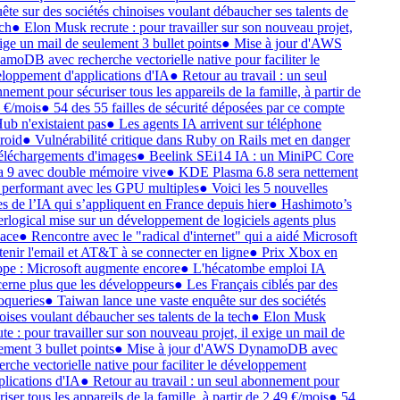
ête sur des sociétés chinoises voulant débaucher ses talents de
ech
●
Elon Musk recrute : pour travailler sur son nouveau projet,
xige un mail de seulement 3 bullet points
●
Mise à jour d'AWS
moDB avec recherche vectorielle native pour faciliter le
loppement d'applications d'IA
●
Retour au travail : un seul
nement pour sécuriser tous les appareils de la famille, à partir de
 €/mois
●
54 des 55 failles de sécurité déposées par ce compte
ub n'existaient pas
●
Les agents IA arrivent sur téléphone
roid
●
Vulnérabilité critique dans Ruby on Rails met en danger
téléchargements d'images
●
Beelink SEi14 IA : un MiniPC Core
a 9 avec double mémoire vive
●
KDE Plasma 6.8 sera nettement
 performant avec les GPU multiples
●
Voici les 5 nouvelles
es de l’IA qui s’appliquent en France depuis hier
●
Hashimoto’s
rlogical mise sur un développement de logiciels agents plus
cace
●
Rencontre avec le "radical d'internet" qui a aidé Microsoft
tenir l'email et AT&T à se connecter en ligne
●
Prix Xbox en
pe : Microsoft augmente encore
●
L'hécatombe emploi IA
erne plus que les développeurs
●
Les Français ciblés par des
oqueries
●
Taiwan lance une vaste enquête sur des sociétés
oises voulant débaucher ses talents de la tech
●
Elon Musk
ute : pour travailler sur son nouveau projet, il exige un mail de
ement 3 bullet points
●
Mise à jour d'AWS DynamoDB avec
erche vectorielle native pour faciliter le développement
plications d'IA
●
Retour au travail : un seul abonnement pour
riser tous les appareils de la famille, à partir de 2,49 €/mois
●
54