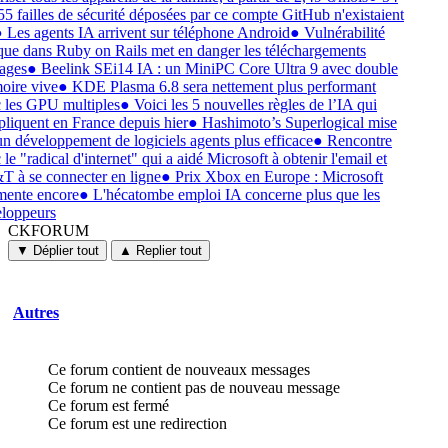
55 failles de sécurité déposées par ce compte GitHub n'existaient
●
Les agents IA arrivent sur téléphone Android
●
Vulnérabilité
ique dans Ruby on Rails met en danger les téléchargements
ages
●
Beelink SEi14 IA : un MiniPC Core Ultra 9 avec double
ire vive
●
KDE Plasma 6.8 sera nettement plus performant
 les GPU multiples
●
Voici les 5 nouvelles règles de l’IA qui
pliquent en France depuis hier
●
Hashimoto’s Superlogical mise
un développement de logiciels agents plus efficace
●
Rencontre
 le "radical d'internet" qui a aidé Microsoft à obtenir l'email et
 à se connecter en ligne
●
Prix Xbox en Europe : Microsoft
ente encore
●
L'hécatombe emploi IA concerne plus que les
loppeurs
CKFORUM
CKFORUM
Forums
▼ Déplier tout
▲ Replier tout
et
discussions
Autres
Ce forum contient de nouveaux messages
Ce forum ne contient pas de nouveau message
Ce forum est fermé
Ce forum est une redirection