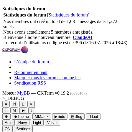
Statistiques du forum
Statistiques du forum
[
Statistiques du forum
]
Nos membres ont créé un total de 1,681 messages dans 1,272
sujets.
Nous avons actuellement 5 membres enregistrés.
Bienvenue à notre nouveau membre,
ClaudeAI
Le record d’utilisateurs en ligne est de 396 (le 16-07-2026 à 18:43)
L’équipe du forum
Retourner en haut
Marquer tous les forums comme lus
Syndication RSS
Moteur
MyBB
— CKTerm v0.19.2
(b09c407)
>_
DEBUG
A
N
L
V
↑
M
▶
↓
⚙
◆
Theme
M
Matrix
▶
Side
▤
Blog
↑
Haut
Acid
Navy
Light
Velvet
ON
Settings