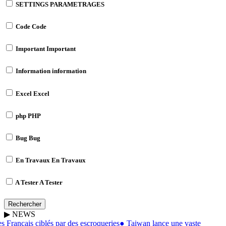
SETTINGS
PARAMETRAGES
Code
Code
Important
Important
Information
information
Excel
Excel
php
PHP
Bug
Bug
En Travaux
En Travaux
A Tester
A Tester
Rechercher
▶
NEWS
 Français ciblés par des escroqueries
●
Taiwan lance une vaste