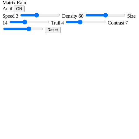
Matrix Rain
Actif
ON
Speed
3
Density
60
Size
14
Trail
4
Contrast
7
Reset