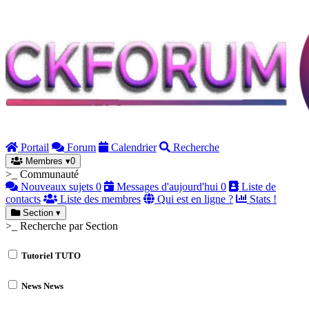
Portail
Forum
Calendrier
Recherche
Membres
▾
0
>_ Communauté
Nouveaux sujets
0
Messages d'aujourd'hui
0
Liste de
contacts
Liste des membres
Qui est en ligne ?
Stats !
Section
▾
>_ Recherche par Section
Tutoriel
TUTO
News
News