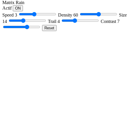
Matrix Rain
Actif
ON
Speed
3
Density
60
Size
14
Trail
4
Contrast
7
Reset