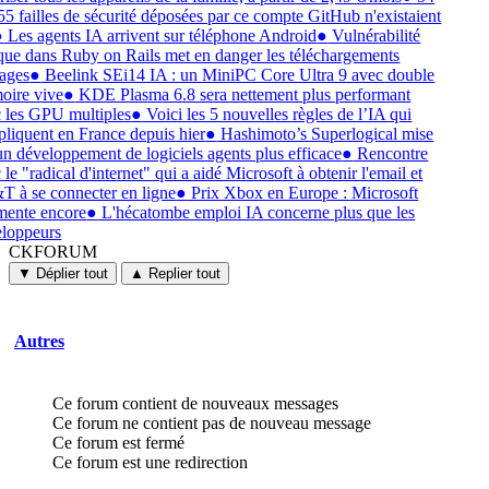
55 failles de sécurité déposées par ce compte GitHub n'existaient
●
Les agents IA arrivent sur téléphone Android
●
Vulnérabilité
ique dans Ruby on Rails met en danger les téléchargements
ages
●
Beelink SEi14 IA : un MiniPC Core Ultra 9 avec double
ire vive
●
KDE Plasma 6.8 sera nettement plus performant
 les GPU multiples
●
Voici les 5 nouvelles règles de l’IA qui
pliquent en France depuis hier
●
Hashimoto’s Superlogical mise
un développement de logiciels agents plus efficace
●
Rencontre
 le "radical d'internet" qui a aidé Microsoft à obtenir l'email et
 à se connecter en ligne
●
Prix Xbox en Europe : Microsoft
ente encore
●
L'hécatombe emploi IA concerne plus que les
loppeurs
CKFORUM
CKFORUM
Forums
▼ Déplier tout
▲ Replier tout
et
discussions
Autres
Ce forum contient de nouveaux messages
Ce forum ne contient pas de nouveau message
Ce forum est fermé
Ce forum est une redirection