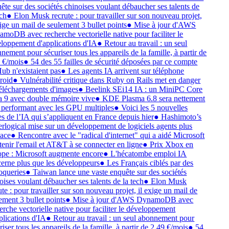
ête sur des sociétés chinoises voulant débaucher ses talents de
ech
●
Elon Musk recrute : pour travailler sur son nouveau projet,
xige un mail de seulement 3 bullet points
●
Mise à jour d'AWS
moDB avec recherche vectorielle native pour faciliter le
loppement d'applications d'IA
●
Retour au travail : un seul
nement pour sécuriser tous les appareils de la famille, à partir de
 €/mois
●
54 des 55 failles de sécurité déposées par ce compte
ub n'existaient pas
●
Les agents IA arrivent sur téléphone
roid
●
Vulnérabilité critique dans Ruby on Rails met en danger
téléchargements d'images
●
Beelink SEi14 IA : un MiniPC Core
a 9 avec double mémoire vive
●
KDE Plasma 6.8 sera nettement
 performant avec les GPU multiples
●
Voici les 5 nouvelles
es de l’IA qui s’appliquent en France depuis hier
●
Hashimoto’s
rlogical mise sur un développement de logiciels agents plus
cace
●
Rencontre avec le "radical d'internet" qui a aidé Microsoft
tenir l'email et AT&T à se connecter en ligne
●
Prix Xbox en
pe : Microsoft augmente encore
●
L'hécatombe emploi IA
erne plus que les développeurs
●
Les Français ciblés par des
oqueries
●
Taiwan lance une vaste enquête sur des sociétés
oises voulant débaucher ses talents de la tech
●
Elon Musk
ute : pour travailler sur son nouveau projet, il exige un mail de
ement 3 bullet points
●
Mise à jour d'AWS DynamoDB avec
erche vectorielle native pour faciliter le développement
plications d'IA
●
Retour au travail : un seul abonnement pour
riser tous les appareils de la famille, à partir de 2,49 €/mois
●
54