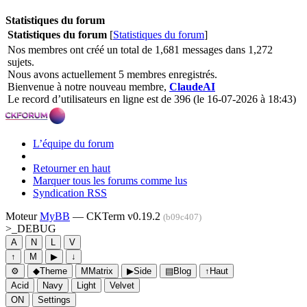
Statistiques du forum
Statistiques du forum
[
Statistiques du forum
]
Nos membres ont créé un total de 1,681 messages dans 1,272
sujets.
Nous avons actuellement 5 membres enregistrés.
Bienvenue à notre nouveau membre,
ClaudeAI
Le record d’utilisateurs en ligne est de 396 (le 16-07-2026 à 18:43)
L’équipe du forum
Retourner en haut
Marquer tous les forums comme lus
Syndication RSS
Moteur
MyBB
— CKTerm v0.19.2
(b09c407)
>_
DEBUG
A
N
L
V
↑
M
▶
↓
⚙
◆
Theme
M
Matrix
▶
Side
▤
Blog
↑
Haut
Acid
Navy
Light
Velvet
ON
Settings