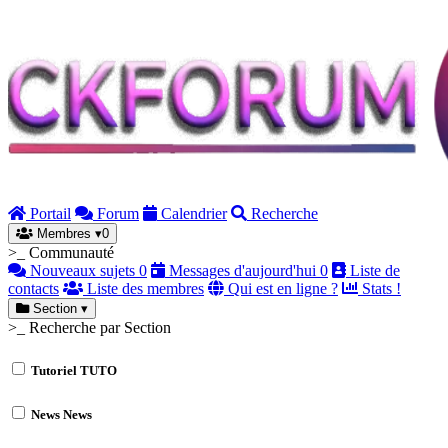
Portail
Forum
Calendrier
Recherche
Membres
▾
0
>_ Communauté
Nouveaux sujets
0
Messages d'aujourd'hui
0
Liste de
contacts
Liste des membres
Qui est en ligne ?
Stats !
Section
▾
>_ Recherche par Section
Tutoriel
TUTO
News
News