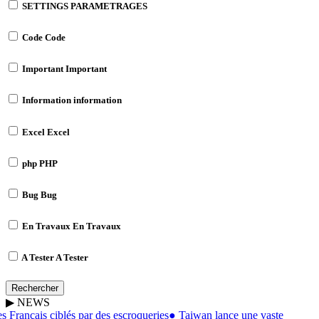
SETTINGS
PARAMETRAGES
Code
Code
Important
Important
Information
information
Excel
Excel
php
PHP
Bug
Bug
En Travaux
En Travaux
A Tester
A Tester
Rechercher
▶
NEWS
s Français ciblés par des escroqueries
●
Taiwan lance une vaste