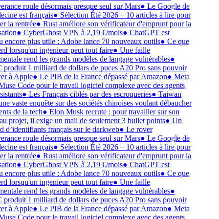
erance roule désormais presque seul sur Mars
●
Le Google de
ecine est français
●
Sélection Été 2026 – 10 articles à lire pour
er la rentrée
●
Rust améliore son vérificateur d'emprunt pour la
sation
●
CyberGhost VPN à 2,19 €/mois
●
ChatGPT est
 encore plus utile : Adobe lance 70 nouveaux outils
●
Ce que
erd lorsqu'un ingenieur peut tout faire
●
Une faille
entale rend les grands modèles de langage vulnérables
●
roduit 1 milliard de dollars de puces A20 Pro sans pouvoir
rer à Apple
●
Le PIB de la France dépassé par Amazon
●
Meta
Muse Code pour le travail logiciel complexe avec des agents
sistants
●
Les Français ciblés par des escroqueries
●
Taiwan
une vaste enquête sur des sociétés chinoises voulant débaucher
ents de la tech
●
Elon Musk recrute : pour travailler sur son
u projet, il exige un mail de seulement 3 bullet points
●
Un
rd d’identifiants français sur le darkweb
●
Le rover
erance roule désormais presque seul sur Mars
●
Le Google de
ecine est français
●
Sélection Été 2026 – 10 articles à lire pour
er la rentrée
●
Rust améliore son vérificateur d'emprunt pour la
sation
●
CyberGhost VPN à 2,19 €/mois
●
ChatGPT est
 encore plus utile : Adobe lance 70 nouveaux outils
●
Ce que
erd lorsqu'un ingenieur peut tout faire
●
Une faille
entale rend les grands modèles de langage vulnérables
●
roduit 1 milliard de dollars de puces A20 Pro sans pouvoir
rer à Apple
●
Le PIB de la France dépassé par Amazon
●
Meta
Muse Code pour le travail logiciel complexe avec des agents