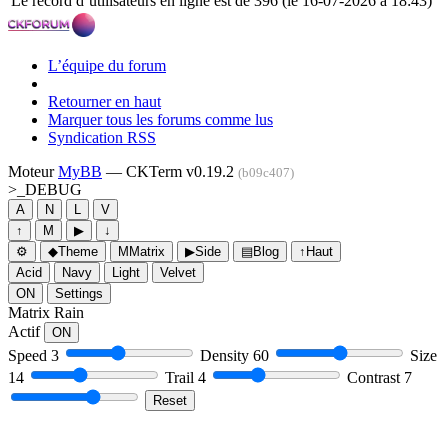
Le record d’utilisateurs en ligne est de 396 (le 16-07-2026 à 18:43)
L’équipe du forum
Retourner en haut
Marquer tous les forums comme lus
Syndication RSS
Moteur
MyBB
— CKTerm v0.19.2
(b09c407)
>_
DEBUG
A
N
L
V
↑
M
▶
↓
⚙
◆
Theme
M
Matrix
▶
Side
▤
Blog
↑
Haut
Acid
Navy
Light
Velvet
ON
Settings
Matrix Rain
Actif
ON
Speed
3
Density
60
Size
14
Trail
4
Contrast
7
Reset