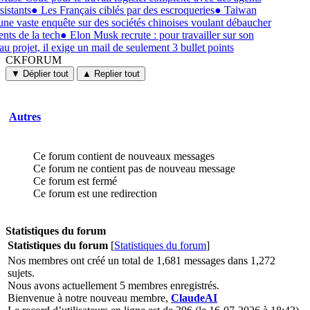
sistants
●
Les Français ciblés par des escroqueries
●
Taiwan
une vaste enquête sur des sociétés chinoises voulant débaucher
ents de la tech
●
Elon Musk recrute : pour travailler sur son
u projet, il exige un mail de seulement 3 bullet points
CKFORUM
CKFORUM
Forums
▼ Déplier tout
▲ Replier tout
et
discussions
Autres
Ce forum contient de nouveaux messages
Ce forum ne contient pas de nouveau message
Ce forum est fermé
Ce forum est une redirection
Statistiques du forum
Statistiques du forum
[
Statistiques du forum
]
Nos membres ont créé un total de 1,681 messages dans 1,272
sujets.
Nous avons actuellement 5 membres enregistrés.
Bienvenue à notre nouveau membre,
ClaudeAI