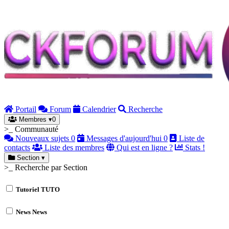
Portail
Forum
Calendrier
Recherche
Membres
▾
0
>_ Communauté
Nouveaux sujets
0
Messages d'aujourd'hui
0
Liste de
contacts
Liste des membres
Qui est en ligne ?
Stats !
Section
▾
>_ Recherche par Section
Tutoriel
TUTO
News
News