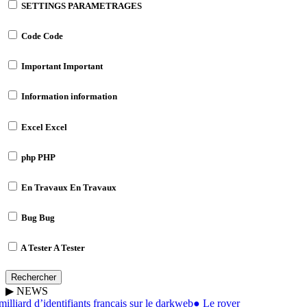
SETTINGS
PARAMETRAGES
Code
Code
Important
Important
Information
information
Excel
Excel
php
PHP
En Travaux
En Travaux
Bug
Bug
A Tester
A Tester
Rechercher
▶
NEWS
lliard d’identifiants français sur le darkweb
●
Le rover