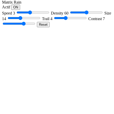
Matrix Rain
Actif
ON
Speed
3
Density
60
Size
14
Trail
4
Contrast
7
Reset