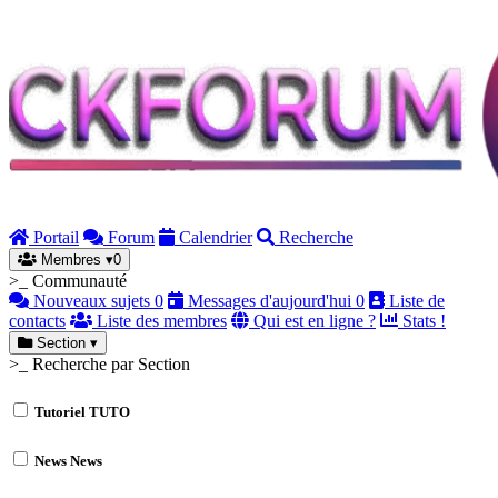
Portail
Forum
Calendrier
Recherche
Membres
▾
0
>_ Communauté
Nouveaux sujets
0
Messages d'aujourd'hui
0
Liste de
contacts
Liste des membres
Qui est en ligne ?
Stats !
Section
▾
>_ Recherche par Section
Tutoriel
TUTO
News
News