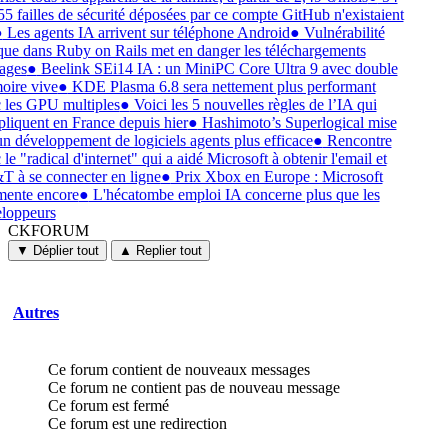
55 failles de sécurité déposées par ce compte GitHub n'existaient
●
Les agents IA arrivent sur téléphone Android
●
Vulnérabilité
ique dans Ruby on Rails met en danger les téléchargements
ages
●
Beelink SEi14 IA : un MiniPC Core Ultra 9 avec double
ire vive
●
KDE Plasma 6.8 sera nettement plus performant
 les GPU multiples
●
Voici les 5 nouvelles règles de l’IA qui
pliquent en France depuis hier
●
Hashimoto’s Superlogical mise
un développement de logiciels agents plus efficace
●
Rencontre
le "radical d'internet" qui a aidé Microsoft à obtenir l'email et
 à se connecter en ligne
●
Prix Xbox en Europe : Microsoft
ente encore
●
L'hécatombe emploi IA concerne plus que les
loppeurs
CKFORUM
CKFORUM
Forums
▼ Déplier tout
▲ Replier tout
et
discussions
Autres
Ce forum contient de nouveaux messages
Ce forum ne contient pas de nouveau message
Ce forum est fermé
Ce forum est une redirection