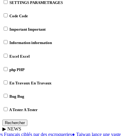
SETTINGS
PARAMETRAGES
Code
Code
Important
Important
Information
information
Excel
Excel
php
PHP
En Travaux
En Travaux
Bug
Bug
A Tester
A Tester
Rechercher
▶
NEWS
 Français ciblés par des escroqueries
●
Taiwan lance une vaste