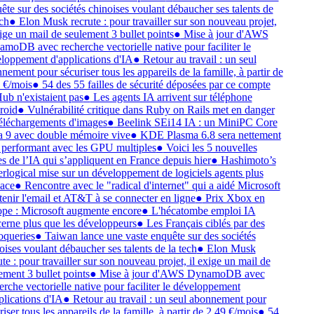
ête sur des sociétés chinoises voulant débaucher ses talents de
ch
●
Elon Musk recrute : pour travailler sur son nouveau projet,
xige un mail de seulement 3 bullet points
●
Mise à jour d'AWS
moDB avec recherche vectorielle native pour faciliter le
loppement d'applications d'IA
●
Retour au travail : un seul
nement pour sécuriser tous les appareils de la famille, à partir de
 €/mois
●
54 des 55 failles de sécurité déposées par ce compte
ub n'existaient pas
●
Les agents IA arrivent sur téléphone
roid
●
Vulnérabilité critique dans Ruby on Rails met en danger
téléchargements d'images
●
Beelink SEi14 IA : un MiniPC Core
a 9 avec double mémoire vive
●
KDE Plasma 6.8 sera nettement
 performant avec les GPU multiples
●
Voici les 5 nouvelles
es de l’IA qui s’appliquent en France depuis hier
●
Hashimoto’s
rlogical mise sur un développement de logiciels agents plus
cace
●
Rencontre avec le "radical d'internet" qui a aidé Microsoft
tenir l'email et AT&T à se connecter en ligne
●
Prix Xbox en
pe : Microsoft augmente encore
●
L'hécatombe emploi IA
erne plus que les développeurs
●
Les Français ciblés par des
oqueries
●
Taiwan lance une vaste enquête sur des sociétés
oises voulant débaucher ses talents de la tech
●
Elon Musk
ute : pour travailler sur son nouveau projet, il exige un mail de
ement 3 bullet points
●
Mise à jour d'AWS DynamoDB avec
erche vectorielle native pour faciliter le développement
plications d'IA
●
Retour au travail : un seul abonnement pour
iser tous les appareils de la famille, à partir de 2,49 €/mois
●
54