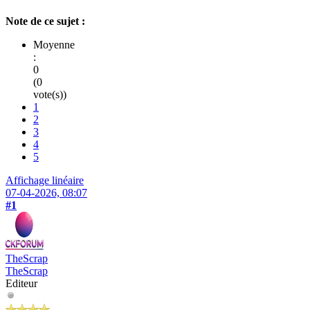
Note de ce sujet :
Moyenne
:
0
(0
vote(s))
1
2
3
4
5
Affichage linéaire
07-04-2026, 08:07
#1
TheScrap
TheScrap
Editeur