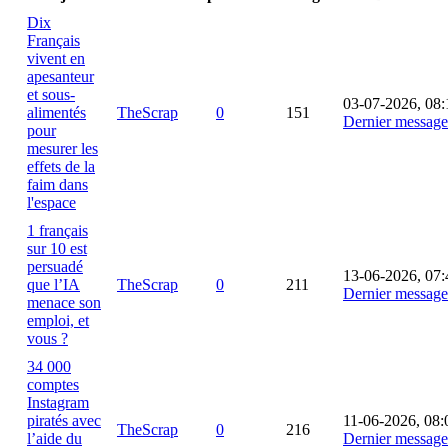
Dix
Français
vivent en
apesanteur
et sous-
03-07-2026, 08:
alimentés
TheScrap
0
151
Dernier message
pour
mesurer les
effets de la
faim dans
l'espace
1 français
sur 10 est
persuadé
13-06-2026, 07:
que l’IA
TheScrap
0
211
Dernier message
menace son
emploi, et
vous ?
34 000
comptes
Instagram
piratés avec
11-06-2026, 08:
TheScrap
0
216
l’aide du
Dernier message