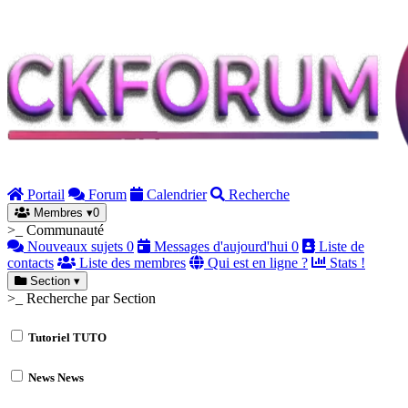
Portail
Forum
Calendrier
Recherche
Membres
▾
0
>_ Communauté
Nouveaux sujets
0
Messages d'aujourd'hui
0
Liste de
contacts
Liste des membres
Qui est en ligne ?
Stats !
Section
▾
>_ Recherche par Section
Tutoriel
TUTO
News
News