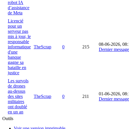
robot IA
d’assistance
de Meta
Licencié
pour un
serveur pas
mis à jour, le
responsable
08-06-2026, 08:
informatique
TheScrap
0
215
Dernier message
d'une
banque
gagne sa
bataille en
justice
Les survols
de drones
au-dessus
01-06-2026, 08:
des sites
TheScrap
0
211
Dernier message
militaires
ont doublé
en un an
Outils
Voir une version imprimable