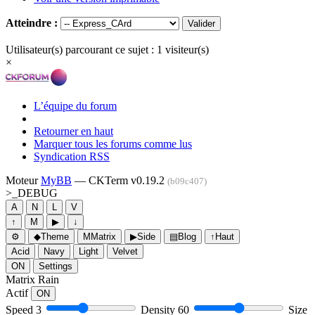
Atteindre :
Utilisateur(s) parcourant ce sujet : 1 visiteur(s)
×
L’équipe du forum
Retourner en haut
Marquer tous les forums comme lus
Syndication RSS
Moteur
MyBB
— CKTerm v0.19.2
(b09c407)
>_
DEBUG
A
N
L
V
↑
M
▶
↓
⚙
◆
Theme
M
Matrix
▶
Side
▤
Blog
↑
Haut
Acid
Navy
Light
Velvet
ON
Settings
Matrix Rain
Actif
ON
Speed
3
Density
60
Size