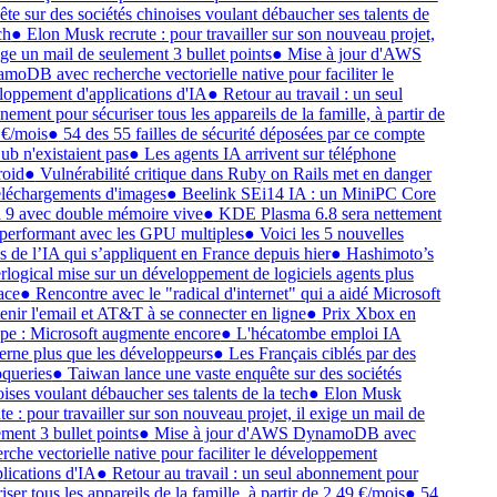
te sur des sociétés chinoises voulant débaucher ses talents de
h
●
Elon Musk recrute : pour travailler sur son nouveau projet,
ige un mail de seulement 3 bullet points
●
Mise à jour d'AWS
oDB avec recherche vectorielle native pour faciliter le
oppement d'applications d'IA
●
Retour au travail : un seul
ement pour sécuriser tous les appareils de la famille, à partir de
€/mois
●
54 des 55 failles de sécurité déposées par ce compte
b n'existaient pas
●
Les agents IA arrivent sur téléphone
oid
●
Vulnérabilité critique dans Ruby on Rails met en danger
éléchargements d'images
●
Beelink SEi14 IA : un MiniPC Core
 9 avec double mémoire vive
●
KDE Plasma 6.8 sera nettement
performant avec les GPU multiples
●
Voici les 5 nouvelles
s de l’IA qui s’appliquent en France depuis hier
●
Hashimoto’s
logical mise sur un développement de logiciels agents plus
ace
●
Rencontre avec le "radical d'internet" qui a aidé Microsoft
enir l'email et AT&T à se connecter en ligne
●
Prix Xbox en
e : Microsoft augmente encore
●
L'hécatombe emploi IA
rne plus que les développeurs
●
Les Français ciblés par des
queries
●
Taiwan lance une vaste enquête sur des sociétés
ises voulant débaucher ses talents de la tech
●
Elon Musk
e : pour travailler sur son nouveau projet, il exige un mail de
ment 3 bullet points
●
Mise à jour d'AWS DynamoDB avec
rche vectorielle native pour faciliter le développement
lications d'IA
●
Retour au travail : un seul abonnement pour
ser tous les appareils de la famille, à partir de 2,49 €/mois
●
54