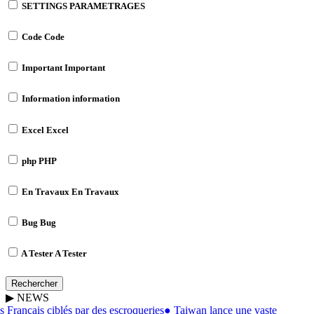
SETTINGS
PARAMETRAGES
Code
Code
Important
Important
Information
information
Excel
Excel
php
PHP
En Travaux
En Travaux
Bug
Bug
A Tester
A Tester
Rechercher
▶
NEWS
Français ciblés par des escroqueries
●
Taiwan lance une vaste