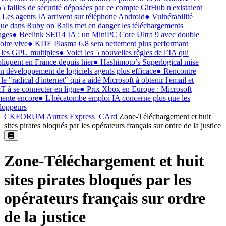
5 failles de sécurité déposées par ce compte GitHub n'existaient
Les agents IA arrivent sur téléphone Android
●
Vulnérabilité
que dans Ruby on Rails met en danger les téléchargements
ges
●
Beelink SEi14 IA : un MiniPC Core Ultra 9 avec double
re vive
●
KDE Plasma 6.8 sera nettement plus performant
les GPU multiples
●
Voici les 5 nouvelles règles de l’IA qui
liquent en France depuis hier
●
Hashimoto’s Superlogical mise
n développement de logiciels agents plus efficace
●
Rencontre
e "radical d'internet" qui a aidé Microsoft à obtenir l'email et
à se connecter en ligne
●
Prix Xbox en Europe : Microsoft
nte encore
●
L'hécatombe emploi IA concerne plus que les
oppeurs
CKFORUM
Autres
Express_CArd
Zone-Téléchargement et huit
sites pirates bloqués par les opérateurs français sur ordre de la justice
Zone-Téléchargement et huit
sites pirates bloqués par les
opérateurs français sur ordre
de la justice