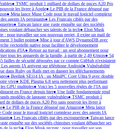
rables
●
TSMC produit 1 milliard de dollars de puces A20 Pro
pouvoir les livrer à Apple
●
Le PIB de la France dépassé par
zon
●
Meta lance Muse Code pour le travail logiciel complexe
des agents IA persistants
●
Les Français ciblés par des
queries
●
Taiwan lance une vaste enquête sur des sociétés
ises voulant débaucher ses talents de la tech
●
Elon Musk
te : pour travailler sur son nouveau projet, il exige un mail de
ment 3 bullet points
●
Mise à jour d'AWS DynamoDB avec
rche vectorielle native pour faciliter le développement
lications d'IA
●
Retour au travail : un seul abonnement pour
iser tous les appareils de la famille, à partir de 2,49 €/mois
●
54
5 failles de sécurité déposées par ce compte GitHub n'existaient
Les agents IA arrivent sur téléphone Android
●
Vulnérabilité
que dans Ruby on Rails met en danger les téléchargements
ages
●
Beelink SEi14 IA : un MiniPC Core Ultra 9 avec double
ire vive
●
KDE Plasma 6.8 sera nettement plus performant
les GPU multiples
●
Voici les 5 nouvelles règles de l’IA qui
liquent en France depuis hier
●
Une faille fondamentale rend
rands modèles de langage vulnérables
●
TSMC produit 1
ard de dollars de puces A20 Pro sans pouvoir les livrer à
e
●
Le PIB de la France dépassé par Amazon
●
Meta lance
Code pour le travail logiciel complexe avec des agents IA
stants
●
Les Français ciblés par des escroqueries
●
Taiwan lance
aste enquête sur des sociétés chinoises voulant débaucher ses
ts de la tech
●
Elon Musk recrute : pour travailler sur son