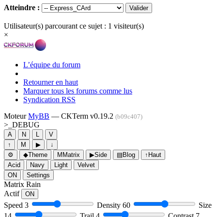
Atteindre :
Utilisateur(s) parcourant ce sujet : 1 visiteur(s)
×
L’équipe du forum
Retourner en haut
Marquer tous les forums comme lus
Syndication RSS
Moteur
MyBB
— CKTerm v0.19.2
(b09c407)
>_
DEBUG
A
N
L
V
↑
M
▶
↓
⚙
◆
Theme
M
Matrix
▶
Side
▤
Blog
↑
Haut
Acid
Navy
Light
Velvet
ON
Settings
Matrix Rain
Actif
ON
Speed
3
Density
60
Size
14
Trail
4
Contrast
7