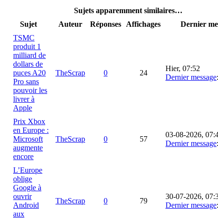
Sujets apparemment similaires…
Sujet
Auteur
Réponses
Affichages
Dernier me
TSMC
produit 1
milliard de
dollars de
Hier
, 07:52
puces A20
TheScrap
0
24
Dernier message
Pro sans
pouvoir les
livrer à
Apple
Prix Xbox
en Europe :
03-08-2026, 07:
Microsoft
TheScrap
0
57
Dernier message
augmente
encore
L’Europe
oblige
Google à
ouvrir
30-07-2026, 07:
TheScrap
0
79
Android
Dernier message
aux