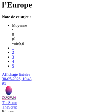
l’Europe
Note de ce sujet :
Moyenne
:
0
(0
vote(s))
1
2
3
4
5
Affichage linéaire
30-05-2026, 10:48
#1
TheScrap
TheScrap
Editeur