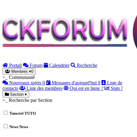
Portail
Forum
Calendrier
Recherche
Membres
▾
0
>_ Communauté
Nouveaux sujets
0
Messages d'aujourd'hui
0
Liste de
contacts
Liste des membres
Qui est en ligne ?
Stats !
Section
▾
>_ Recherche par Section
Tutoriel
TUTO
News
News