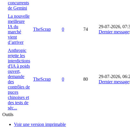
concurrents
de Gemini
La nouvelle
meilleure
IA du
29-07-2026, 07:
TheScrap
0
74
marché
Dernier message
vient
d’arriver
Anthropic
rejette les
interdictions
d'IA à poids
ouvert,
demande
29-07-2026, 06:
TheScrap
0
80
des
Dernier message
contrôles de
puces
chinoises et
des tests de
séc...
Outils
Voir une version imprimable