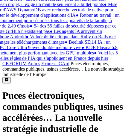
au projet, il exige un mail de seulement 3 bullet points
●
Mise
ur d'AWS DynamoDB avec recherche vectorielle native pour
iter le développement d'applications d'IA
●
Retour au travail : un
abonnement pour sécuriser tous les appareils de la famille, à
r de 2,49 €/mois
●
54 des 55 failles de sécurité déposées par ce
e GitHub n'existaient pas
●
Les agents IA arrivent sur
phone Android
●
Vulnérabilité critique dans Ruby on Rails met
nger les téléchargements d'images
●
Beelink SEi14 IA : un
PC Core Ultra 9 avec double mémoire vive
●
KDE Plasma 6.8
nettement plus performant avec les GPU multiples
●
Voici les 5
lles règles de l’IA qui s’appliquent en France depuis hier
CKFORUM
Autres
Express_CArd
Puces électroniques,
commandes publiques, usines accélérées… La nouvelle stratégie
industrielle de l’Europe
Puces électroniques,
commandes publiques, usines
accélérées… La nouvelle
stratégie industrielle de