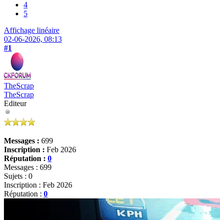
4
5
Affichage linéaire
02-06-2026, 08:13
#1
TheScrap
TheScrap
Editeur
Messages :
699
Inscription :
Feb 2026
Réputation :
0
Messages : 699
Sujets : 0
Inscription : Feb 2026
Réputation :
0