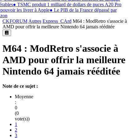
rables
●
TSMC produit 1 milliard de dollars de puces A20 Pro
pouvoir les livrer à Apple
●
Le PIB de la France dépassé par
zon
CKFORUM
Autres
Express_CArd
M64 : ModRetro s'associe à
AMD pour offrir la meilleure Nintendo 64 jamais rééditée
M64 : ModRetro s'associe à
AMD pour offrir la meilleure
Nintendo 64 jamais rééditée
Note de ce sujet :
Moyenne
:
0
(0
vote(s))
1
2
3