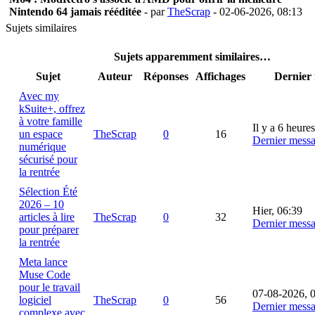
Nintendo 64 jamais rééditée
- par
TheScrap
- 02-06-2026, 08:13
Sujets similaires
Sujets apparemment similaires…
Sujet
Auteur
Réponses
Affichages
Dernier
Avec my
kSuite+, offrez
à votre famille
Il y a 6 heures
un espace
TheScrap
0
16
Dernier mess
numérique
sécurisé pour
la rentrée
Sélection Été
2026 – 10
Hier
, 06:39
articles à lire
TheScrap
0
32
Dernier mess
pour préparer
la rentrée
Meta lance
Muse Code
pour le travail
07-08-2026, 
logiciel
TheScrap
0
56
Dernier mess
complexe avec