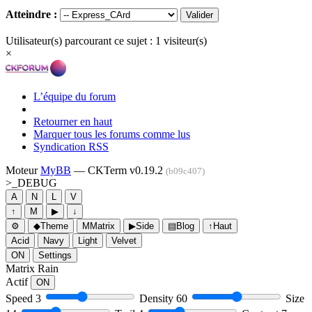
Atteindre :
Utilisateur(s) parcourant ce sujet : 1 visiteur(s)
×
L’équipe du forum
Retourner en haut
Marquer tous les forums comme lus
Syndication RSS
Moteur
MyBB
— CKTerm v0.19.2
(b09c407)
>_
DEBUG
A
N
L
V
↑
M
▶
↓
⚙
◆
Theme
M
Matrix
▶
Side
▤
Blog
↑
Haut
Acid
Navy
Light
Velvet
ON
Settings
Matrix Rain
Actif
ON
Speed
3
Density
60
Size