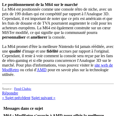
Le positionnement de la M64 sur le marché
La M64 est positionnée comme une console rétro de niche, avec un
prix de 199 dollars qui est compétitif par rapport à l'Analogue 3D.
Cependant, il est important de noter que ce prix est américain et que
les frais de douane et de TVA pourraient augmenter le coût pour les
acheteurs européens. La M64 est également construite sur un cœur
MiSTer modifié, ce qui signifie que la communauté pourra
personnaliser
et
améliorer
la console.
La M64 promet d'être la meilleure Nintendo 64 jamais rééditée, avec
une
qualité
d'image et une
fidélité
accrues par rapport à l'original.
Cependant, il reste à voir comment la console sera reçue par les fans
de rétro-gaming et si elle pourra concurrencer l'Analogue 3D sur le
marché. Pour plus d'informations, vous pouvez visiter le
site web de
ModRetro
ou celui d'
AMD
pour en savoir plus sur la technologie
utilisée.
Source :
Feed Clubic
Répondre
«
Sujet précédent
Sujet suivant
»
Messages dans ce sujet
M64 : ModRetro s'associe à AMD pour offrir la meilleure