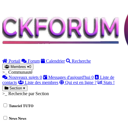
Portail
Forum
Calendrier
Recherche
Membres
▾
0
>_ Communauté
Nouveaux sujets
0
Messages d'aujourd'hui
0
Liste de
contacts
Liste des membres
Qui est en ligne ?
Stats !
Section
▾
>_ Recherche par Section
Tutoriel
TUTO
News
News