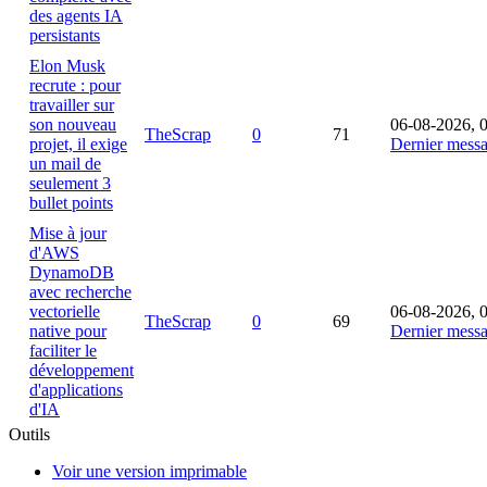
des agents IA
persistants
Elon Musk
recrute : pour
travailler sur
son nouveau
06-08-2026, 
TheScrap
0
71
projet, il exige
Dernier mess
un mail de
seulement 3
bullet points
Mise à jour
d'AWS
DynamoDB
avec recherche
vectorielle
06-08-2026, 
TheScrap
0
69
native pour
Dernier mess
faciliter le
développement
d'applications
d'IA
Outils
Voir une version imprimable