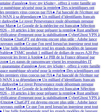
ntaine d'années
●
Avec my kSuite+, offrez à votre famille un
e numérique sécurisé pour la rentrée
●
Des scientifiques ont
les premiers virus conçus par l'IA
●
J'ai basculé de l'écriture sur
D-WAN à sa dépendance
●
Un milliard d’identifiants français
e darkweb
●
Le rover Perseverance roule désormais presque
sur Mars
●
Le Google de la médecine est français
●
Sélection
026 – 10 articles à lire pour préparer la rentrée
●
Rust améliore
érificateur d'emprunt pour la stabilisation
●
CyberGhost VPN à
€/mois
●
ChatGPT est devenu encore plus utile : Adobe lance
uveaux outils
●
Ce que l'on perd lorsqu'un ingenieur peut tout
●
Une faille fondamentale rend les grands modèles de langage
rables
●
TSMC produit 1 milliard de dollars de puces A20 Pro
pouvoir les livrer à Apple
●
Le PIB de la France dépassé par
zon
●
Les gangs de ransomware visent les responsables IT
 quarantaine d'années
●
Avec my kSuite+, offrez à votre famille
pace numérique sécurisé pour la rentrée
●
Des scientifiques ont
les premiers virus conçus par l'IA
●
J'ai basculé de l'écriture sur
D-WAN à sa dépendance
●
Un milliard d’identifiants français
e darkweb
●
Le rover Perseverance roule désormais presque
sur Mars
●
Le Google de la médecine est français
●
Sélection
026 – 10 articles à lire pour préparer la rentrée
●
Rust améliore
érificateur d'emprunt pour la stabilisation
●
CyberGhost VPN à
€/mois
●
ChatGPT est devenu encore plus utile : Adobe lance
uveaux outils
●
Ce que l'on perd lorsqu'un ingenieur peut tout
●
Une faille fondamentale rend les grands modèles de langage