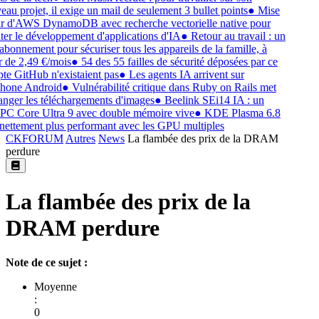
au projet, il exige un mail de seulement 3 bullet points
●
Mise
r d'AWS DynamoDB avec recherche vectorielle native pour
iter le développement d'applications d'IA
●
Retour au travail : un
abonnement pour sécuriser tous les appareils de la famille, à
r de 2,49 €/mois
●
54 des 55 failles de sécurité déposées par ce
e GitHub n'existaient pas
●
Les agents IA arrivent sur
hone Android
●
Vulnérabilité critique dans Ruby on Rails met
nger les téléchargements d'images
●
Beelink SEi14 IA : un
C Core Ultra 9 avec double mémoire vive
●
KDE Plasma 6.8
nettement plus performant avec les GPU multiples
CKFORUM
Autres
News
La flambée des prix de la DRAM
perdure
La flambée des prix de la
DRAM perdure
Note de ce sujet :
Moyenne
:
0