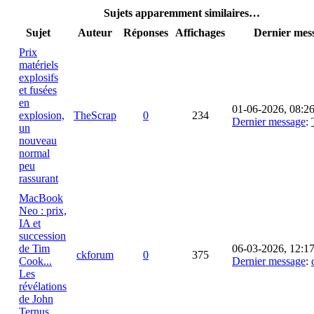
Sujets apparemment similaires…
Sujet
Auteur
Réponses
Affichages
Dernier mes
Prix
matériels
explosifs
et fusées
en
01-06-2026, 08:2
explosion,
TheScrap
0
234
Dernier message
:
un
nouveau
normal
peu
rassurant
MacBook
Neo : prix,
IA et
succession
de Tim
06-03-2026, 12:1
ckforum
0
375
Cook...
Dernier message
:
Les
révélations
de John
Ternus