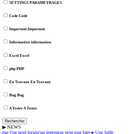
SETTINGS
PARAMETRAGES
Code
Code
Important
Important
Information
information
Excel
Excel
php
PHP
En Travaux
En Travaux
Bug
Bug
A Tester
A Tester
Rechercher
▶
NEWS
que l'on perd lorsqu'un ingenieur peut tout faire
●
Une faille