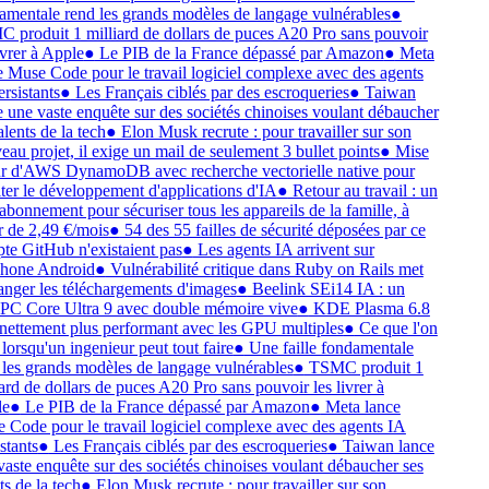
mentale rend les grands modèles de langage vulnérables
●
produit 1 milliard de dollars de puces A20 Pro sans pouvoir
ivrer à Apple
●
Le PIB de la France dépassé par Amazon
●
Meta
 Muse Code pour le travail logiciel complexe avec des agents
rsistants
●
Les Français ciblés par des escroqueries
●
Taiwan
 une vaste enquête sur des sociétés chinoises voulant débaucher
lents de la tech
●
Elon Musk recrute : pour travailler sur son
au projet, il exige un mail de seulement 3 bullet points
●
Mise
r d'AWS DynamoDB avec recherche vectorielle native pour
iter le développement d'applications d'IA
●
Retour au travail : un
abonnement pour sécuriser tous les appareils de la famille, à
r de 2,49 €/mois
●
54 des 55 failles de sécurité déposées par ce
e GitHub n'existaient pas
●
Les agents IA arrivent sur
hone Android
●
Vulnérabilité critique dans Ruby on Rails met
nger les téléchargements d'images
●
Beelink SEi14 IA : un
C Core Ultra 9 avec double mémoire vive
●
KDE Plasma 6.8
nettement plus performant avec les GPU multiples
●
Ce que l'on
lorsqu'un ingenieur peut tout faire
●
Une faille fondamentale
les grands modèles de langage vulnérables
●
TSMC produit 1
ard de dollars de puces A20 Pro sans pouvoir les livrer à
e
●
Le PIB de la France dépassé par Amazon
●
Meta lance
Code pour le travail logiciel complexe avec des agents IA
stants
●
Les Français ciblés par des escroqueries
●
Taiwan lance
aste enquête sur des sociétés chinoises voulant débaucher ses
s de la tech
●
Elon Musk recrute : pour travailler sur son