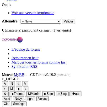
Outils
Voir une version imprimable
Atteindre :
Utilisateur(s) parcourant ce sujet : 1 visiteur(s)
×
L’équipe du forum
Retourner en haut
Marquer tous les forums comme lus
Syndication RSS
Moteur
MyBB
— CKTerm v0.19.2
(b09c407)
>_
DEBUG
A
N
L
V
↑
M
▶
↓
⚙
◆
Theme
M
Matrix
▶
Side
▤
Blog
↑
Haut
Acid
Navy
Light
Velvet
ON
Settings