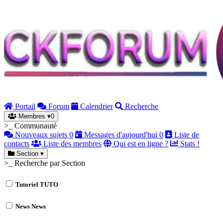
Portail
Forum
Calendrier
Recherche
Membres
▾
0
>_ Communauté
Nouveaux sujets
0
Messages d'aujourd'hui
0
Liste de
contacts
Liste des membres
Qui est en ligne ?
Stats !
Section
▾
>_ Recherche par Section
Tutoriel
TUTO
News
News