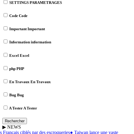
SETTINGS
PARAMETRAGES
Code
Code
Important
Important
Information
information
Excel
Excel
php
PHP
En Travaux
En Travaux
Bug
Bug
A Tester
A Tester
Rechercher
▶
NEWS
 Français ciblés par des escroqueries
●
Taiwan lance une vaste