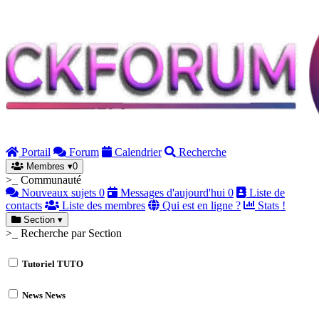
Portail
Forum
Calendrier
Recherche
Membres
▾
0
>_ Communauté
Nouveaux sujets
0
Messages d'aujourd'hui
0
Liste de
contacts
Liste des membres
Qui est en ligne ?
Stats !
Section
▾
>_ Recherche par Section
Tutoriel
TUTO
News
News