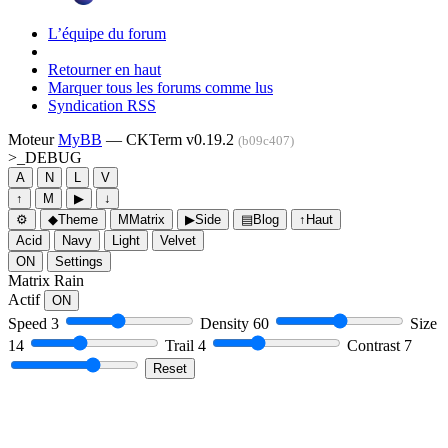
L’équipe du forum
Retourner en haut
Marquer tous les forums comme lus
Syndication RSS
Moteur
MyBB
— CKTerm v0.19.2
(b09c407)
>_
DEBUG
A
N
L
V
↑
M
▶
↓
⚙
◆
Theme
M
Matrix
▶
Side
▤
Blog
↑
Haut
Acid
Navy
Light
Velvet
ON
Settings
Matrix Rain
Actif
ON
Speed
3
Density
60
Size
14
Trail
4
Contrast
7
Reset