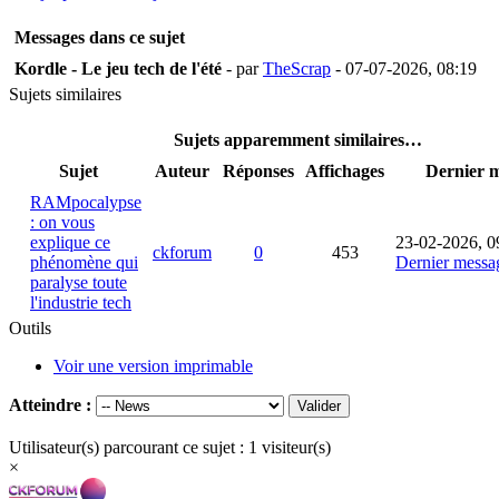
Messages dans ce sujet
Kordle - Le jeu tech de l'été
- par
TheScrap
- 07-07-2026, 08:19
Sujets similaires
Sujets apparemment similaires…
Sujet
Auteur
Réponses
Affichages
Dernier 
RAMpocalypse
: on vous
explique ce
23-02-2026, 0
ckforum
0
453
phénomène qui
Dernier messa
paralyse toute
l'industrie tech
Outils
Voir une version imprimable
Atteindre :
Utilisateur(s) parcourant ce sujet : 1 visiteur(s)
×