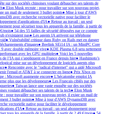
te sur des sociétés chinoises voulant débaucher ses talents de
ch
●
Elon Musk recrute : pour travailler sur son nouveau projet,
ige un mail de seulement 3 bullet points
●
Mise à jour d'AWS
oDB avec recherche vectorielle native pour faciliter le
oppement d'applications d'IA
●
Retour au travail : un seul
ement pour sécuriser tous les appareils de la famille, à partir de
€/mois
●
54 des 55 failles de sécurité déposées par ce compte
b n'existaient pas
●
Les agents IA arrivent sur téléphone
oid
●
Vulnérabilité critique dans Ruby on Rails met en danger
éléchargements d'images
●
Beelink SEi14 IA : un MiniPC Core
 9 avec double mémoire vive
●
KDE Plasma 6.8 sera nettement
performant avec les GPU multiples
●
Voici les 5 nouvelles
s de l’IA qui s’appliquent en France depuis hier
●
Hashimoto’s
logical mise sur un développement de logiciels agents plus
ace
●
Rencontre avec le "radical d'internet" qui a aidé Microsoft
enir l'email et AT&T à se connecter en ligne
●
Prix Xbox en
e : Microsoft augmente encore
●
L'hécatombe emploi IA
rne plus que les développeurs
●
Les Français ciblés par des
queries
●
Taiwan lance une vaste enquête sur des sociétés
ises voulant débaucher ses talents de la tech
●
Elon Musk
te : pour travailler sur son nouveau projet, il exige un mail de
ment 3 bullet points
●
Mise à jour d'AWS DynamoDB avec
rche vectorielle native pour faciliter le développement
lications d'IA
●
Retour au travail : un seul abonnement pour
iser tous les appareils de la famille, à partir de 2,49 €/mois
●
54