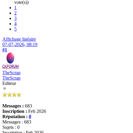
vote(s))
1
2
3
4
5
Affichage linéaire
07-07-2026, 08:19
#1
TheScrap
TheScrap
Editeur
Messages :
683
Inscription :
Feb 2026
Réputation :
0
Messages : 683
Sujets : 0
Inscription : Feb 2026