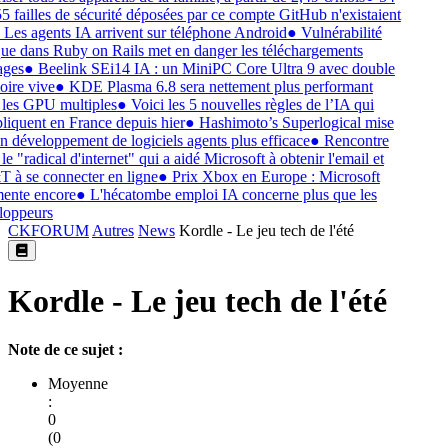
5 failles de sécurité déposées par ce compte GitHub n'existaient
Les agents IA arrivent sur téléphone Android
●
Vulnérabilité
que dans Ruby on Rails met en danger les téléchargements
ges
●
Beelink SEi14 IA : un MiniPC Core Ultra 9 avec double
ire vive
●
KDE Plasma 6.8 sera nettement plus performant
les GPU multiples
●
Voici les 5 nouvelles règles de l’IA qui
liquent en France depuis hier
●
Hashimoto’s Superlogical mise
n développement de logiciels agents plus efficace
●
Rencontre
le "radical d'internet" qui a aidé Microsoft à obtenir l'email et
à se connecter en ligne
●
Prix Xbox en Europe : Microsoft
ente encore
●
L'hécatombe emploi IA concerne plus que les
loppeurs
CKFORUM
Autres
News
Kordle - Le jeu tech de l'été
Kordle - Le jeu tech de l'été
Note de ce sujet :
Moyenne
:
0
(0