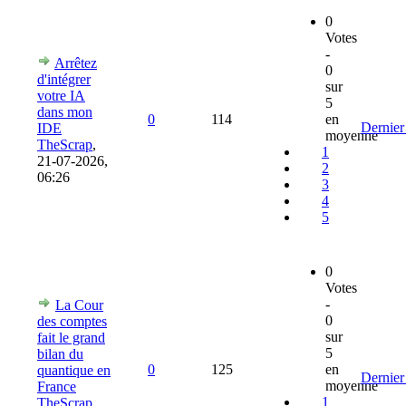
0
Votes
-
Arrêtez
0
d'intégrer
sur
votre IA
5
dans mon
0
114
en
Dernier
IDE
moyenne
TheScrap
,
1
21-07-2026,
2
06:26
3
4
5
0
Votes
-
La Cour
0
des comptes
sur
fait le grand
5
bilan du
0
125
en
quantique en
Dernier
moyenne
France
1
TheScrap
,