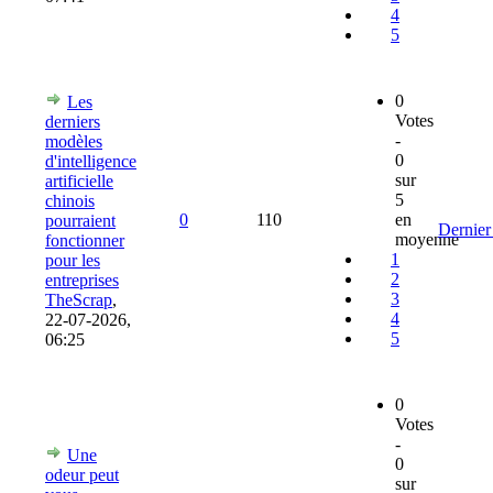
4
5
0
Les
Votes
derniers
-
modèles
0
d'intelligence
sur
artificielle
5
chinois
0
110
en
pourraient
Dernier
moyenne
fonctionner
1
pour les
2
entreprises
3
TheScrap
,
4
22-07-2026,
5
06:25
0
Votes
-
Une
0
odeur peut
sur