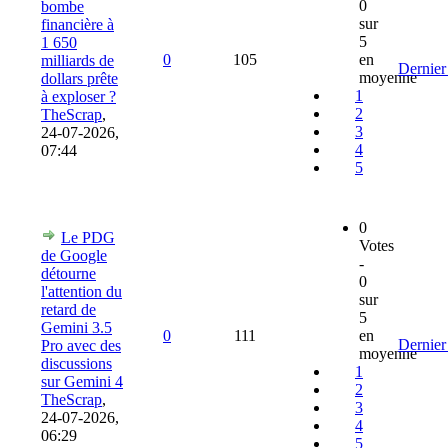
0
bombe
sur
financière à
5
1 650
0
105
en
milliards de
Dernier
moyenne
dollars prête
1
à exploser ?
2
TheScrap
,
3
24-07-2026,
4
07:44
5
0
Le PDG
Votes
de Google
-
détourne
0
l'attention du
sur
retard de
5
Gemini 3.5
0
111
en
Dernier
Pro avec des
moyenne
discussions
1
sur Gemini 4
2
TheScrap
,
3
24-07-2026,
4
06:29
5