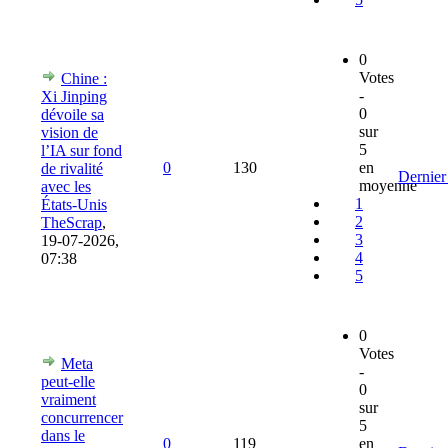
0
Votes
Chine :
-
Xi Jinping
0
dévoile sa
sur
vision de
5
l’IA sur fond
0
130
en
de rivalité
Dernier
moyenne
avec les
1
États-Unis
2
TheScrap
,
3
19-07-2026,
4
07:38
5
0
Votes
Meta
-
peut-elle
0
vraiment
sur
concurrencer
5
dans le
0
119
en