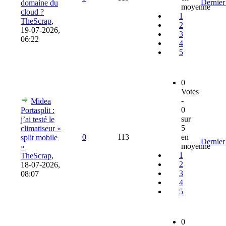
Dernier
domaine du
moyenne
cloud ?
1
TheScrap
,
2
19-07-2026,
3
06:22
4
5
0
Votes
-
Midea
0
Portasplit :
sur
j’ai testé le
5
climatiseur «
0
113
en
split mobile
Dernier
moyenne
»
1
TheScrap
,
2
18-07-2026,
3
08:07
4
5
0