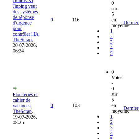
chinois Xi
0
Jinping veut
sur
des systèmes
5
de réponse
0
116
en
Dernier
d'urgence
moyenne
pour
1
contrôler l'IA
2
TheScrap
,
3
20-07-2026,
4
06:24
5
0
Votes
-
0
sur
Flockeries et
5
cahier de
0
103
en
vacances
Dernier
moyenne
TheScrap
,
1
19-07-2026,
2
08:25
3
4
5