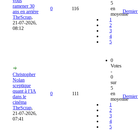
vous
5
ramener 30
0
116
en
Dernier
ans en arrière
moyenne
TheScrap
,
1
21-07-2026,
2
08:12
3
4
5
0
Votes
-
Christopher
0
Nolan
sur
sceptique
5
quant à l’IA
0
111
en
Dernier
dans le
moyenne
cinéma
1
TheScrap
,
2
21-07-2026,
3
07:41
4
5