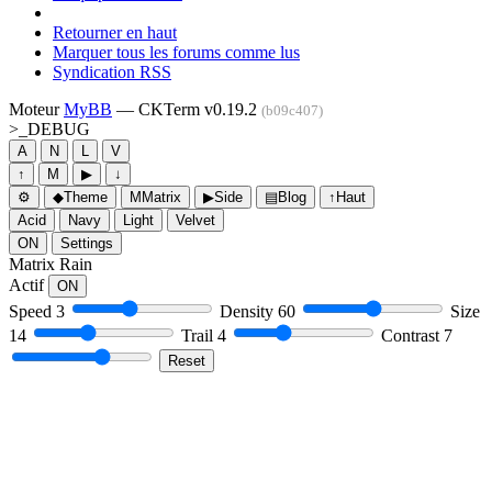
Retourner en haut
Marquer tous les forums comme lus
Syndication RSS
Moteur
MyBB
— CKTerm v0.19.2
(b09c407)
>_
DEBUG
A
N
L
V
↑
M
▶
↓
⚙
◆
Theme
M
Matrix
▶
Side
▤
Blog
↑
Haut
Acid
Navy
Light
Velvet
ON
Settings
Matrix Rain
Actif
ON
Speed
3
Density
60
Size
14
Trail
4
Contrast
7
Reset