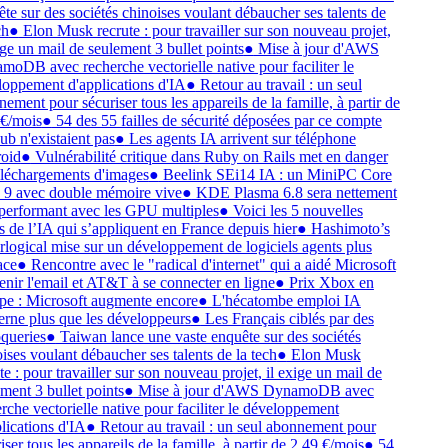
te sur des sociétés chinoises voulant débaucher ses talents de
h
●
Elon Musk recrute : pour travailler sur son nouveau projet,
ige un mail de seulement 3 bullet points
●
Mise à jour d'AWS
oDB avec recherche vectorielle native pour faciliter le
oppement d'applications d'IA
●
Retour au travail : un seul
ement pour sécuriser tous les appareils de la famille, à partir de
€/mois
●
54 des 55 failles de sécurité déposées par ce compte
b n'existaient pas
●
Les agents IA arrivent sur téléphone
oid
●
Vulnérabilité critique dans Ruby on Rails met en danger
éléchargements d'images
●
Beelink SEi14 IA : un MiniPC Core
 9 avec double mémoire vive
●
KDE Plasma 6.8 sera nettement
performant avec les GPU multiples
●
Voici les 5 nouvelles
s de l’IA qui s’appliquent en France depuis hier
●
Hashimoto’s
logical mise sur un développement de logiciels agents plus
ace
●
Rencontre avec le "radical d'internet" qui a aidé Microsoft
enir l'email et AT&T à se connecter en ligne
●
Prix Xbox en
e : Microsoft augmente encore
●
L'hécatombe emploi IA
rne plus que les développeurs
●
Les Français ciblés par des
queries
●
Taiwan lance une vaste enquête sur des sociétés
ises voulant débaucher ses talents de la tech
●
Elon Musk
te : pour travailler sur son nouveau projet, il exige un mail de
ment 3 bullet points
●
Mise à jour d'AWS DynamoDB avec
rche vectorielle native pour faciliter le développement
lications d'IA
●
Retour au travail : un seul abonnement pour
ser tous les appareils de la famille, à partir de 2,49 €/mois
●
54