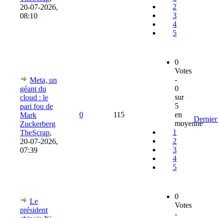
2
20-07-2026,
3
08:10
4
5
0
Votes
-
Meta, un
0
géant du
sur
cloud : le
5
pari fou de
0
115
en
Mark
Dernier
moyenne
Zuckerberg
1
TheScrap
,
2
20-07-2026,
3
07:39
4
5
0
Le
Votes
président
-