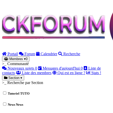
Portail
Forum
Calendrier
Recherche
Membres
▾
0
>_ Communauté
Nouveaux sujets
0
Messages d'aujourd'hui
0
Liste de
contacts
Liste des membres
Qui est en ligne ?
Stats !
Section
▾
>_ Recherche par Section
Tutoriel
TUTO
News
News