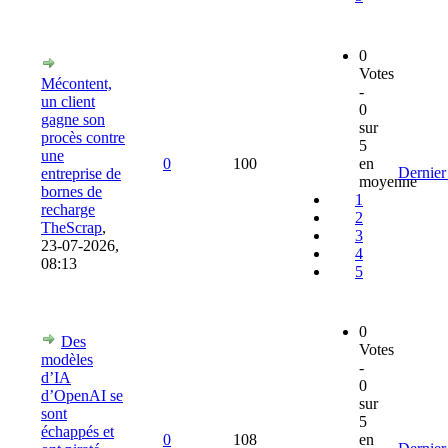
0
Votes
Mécontent,
-
un client
0
gagne son
sur
procès contre
5
une
0
100
en
Dernier
entreprise de
moyenne
bornes de
1
recharge
2
TheScrap
,
3
23-07-2026,
4
08:13
5
0
Des
Votes
modèles
-
d’IA
0
d’OpenAI se
sur
sont
5
échappés et
0
108
en