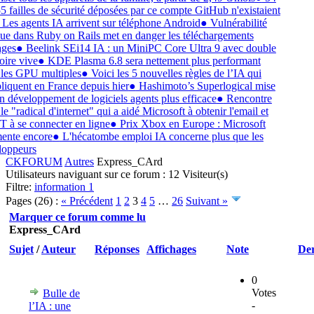
5 failles de sécurité déposées par ce compte GitHub n'existaient
Les agents IA arrivent sur téléphone Android
●
Vulnérabilité
que dans Ruby on Rails met en danger les téléchargements
ges
●
Beelink SEi14 IA : un MiniPC Core Ultra 9 avec double
re vive
●
KDE Plasma 6.8 sera nettement plus performant
les GPU multiples
●
Voici les 5 nouvelles règles de l’IA qui
liquent en France depuis hier
●
Hashimoto’s Superlogical mise
n développement de logiciels agents plus efficace
●
Rencontre
e "radical d'internet" qui a aidé Microsoft à obtenir l'email et
à se connecter en ligne
●
Prix Xbox en Europe : Microsoft
nte encore
●
L'hécatombe emploi IA concerne plus que les
oppeurs
CKFORUM
Autres
Express_CArd
Express_CArd
Utilisateurs naviguant sur ce forum : 12 Visiteur(s)
Filtre:
information
1
Pages (26) :
« Précédent
1
2
3
4
5
…
26
Suivant »
Marquer ce forum comme lu
Express_CArd
Sujet
/
Auteur
Réponses
Affichages
Note
Der
0
Votes
Bulle de
-
l’IA : une