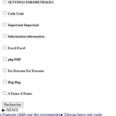
SETTINGS
PARAMETRAGES
Code
Code
Important
Important
Information
information
Excel
Excel
php
PHP
En Travaux
En Travaux
Bug
Bug
A Tester
A Tester
Rechercher
▶
NEWS
Français ciblés par des escroqueries
●
Taiwan lance une vaste