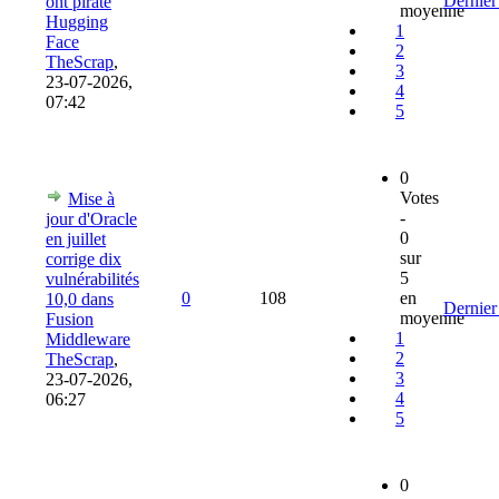
Dernier
ont piraté
moyenne
Hugging
1
Face
2
TheScrap
,
3
23-07-2026,
4
07:42
5
0
Votes
Mise à
-
jour d'Oracle
0
en juillet
sur
corrige dix
5
vulnérabilités
0
108
en
10,0 dans
Dernier
moyenne
Fusion
1
Middleware
2
TheScrap
,
3
23-07-2026,
4
06:27
5
0