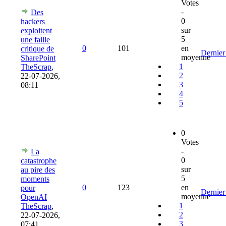
Votes
-
Des
0
hackers
sur
exploitent
5
une faille
0
101
en
critique de
Dernier
moyenne
SharePoint
1
TheScrap
,
2
22-07-2026,
3
08:11
4
5
0
Votes
-
La
0
catastrophe
sur
au pire des
5
moments
0
123
en
pour
Dernier
moyenne
OpenAI
1
TheScrap
,
2
22-07-2026,
3
07:41