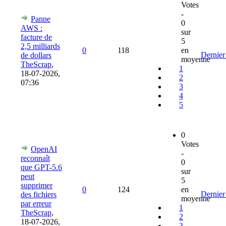
Votes
-
Panne
0
AWS :
sur
facture de
5
2,5 milliards
0
118
en
Dernier
de dollars
moyenne
TheScrap
,
1
18-07-2026,
2
07:36
3
4
5
0
Votes
OpenAI
-
reconnaît
0
que GPT-5.6
sur
peut
5
supprimer
0
124
en
Dernier
des fichiers
moyenne
par erreur
1
TheScrap
,
2
18-07-2026,
3