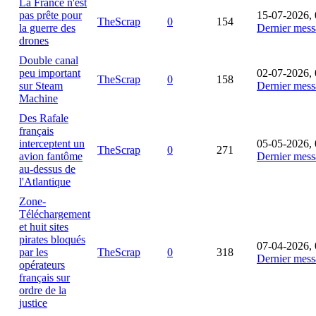
La France n'est
pas prête pour
15-07-2026, 
TheScrap
0
154
la guerre des
Dernier mess
drones
Double canal
peu important
02-07-2026, 
TheScrap
0
158
sur Steam
Dernier mess
Machine
Des Rafale
français
interceptent un
05-05-2026, 
TheScrap
0
271
avion fantôme
Dernier mess
au-dessus de
l'Atlantique
Zone-
Téléchargement
et huit sites
pirates bloqués
07-04-2026, 
par les
TheScrap
0
318
Dernier mess
opérateurs
français sur
ordre de la
justice