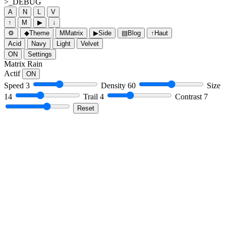
>_
DEBUG
A
N
L
V
↑
M
▶
↓
⚙
◆
Theme
M
Matrix
▶
Side
▤
Blog
↑
Haut
Acid
Navy
Light
Velvet
ON
Settings
Matrix Rain
Actif
ON
Speed
3
Density
60
Size
14
Trail
4
Contrast
7
Reset