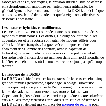
sabotages et des cyberattaques, la pression sur l'industrie de défense,
et la désinformation amplifiée par l'intelligence artificielle. Le
général Aymeric Bonnemaison, directeur de la DRSD, a déclaré que
« nous avons changé de monde » et que la vigilance collective est
désormais nécessaire.
Les menaces hybrides et multiformes
Les menaces auxquelles les armées françaises sont confrontées sont
hybrides et multiformes. Les drones, l'intelligence artificielle, les
cyberattaques et le sabotage sont autant de moyens utilisés pour
cibler la défense française. La guerre économique se mène
également dans l'ombre des contrats, avec la captation de
technologies, la manipulation des normes et la réputation sabotée.
Les industriels français doivent naviguer dans un marché mondial de
la défense en ébullition, où la concurrence ne se joue pas qu'à coups
d'offres.
La réponse de la DRSD
La DRSD a décidé de croiser les menaces, de les classer selon cinq
grandes familles (terrorisme, espionnage, sabotage, subversion,
crime organisé) et de pratiquer le Red Teaming, qui consiste à jouer
le rôle de l'adversaire pour repérer ses propres failles avant lui.
Cependant, le plus redoutable ennemi est peut-être encore soi-même,
car
80 % des compromissions sont dues à de simples négligences
.
La DRSD a également mis en place des
mesures de sécurité
pour