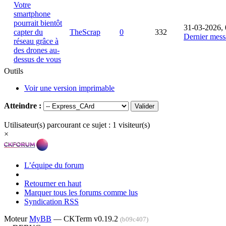
Votre
smartphone
pourrait bientôt
31-03-2026, 
capter du
TheScrap
0
332
Dernier mess
réseau grâce à
des drones au-
dessus de vous
Outils
Voir une version imprimable
Atteindre :
Utilisateur(s) parcourant ce sujet : 1 visiteur(s)
×
L’équipe du forum
Retourner en haut
Marquer tous les forums comme lus
Syndication RSS
Moteur
MyBB
— CKTerm v0.19.2
(b09c407)