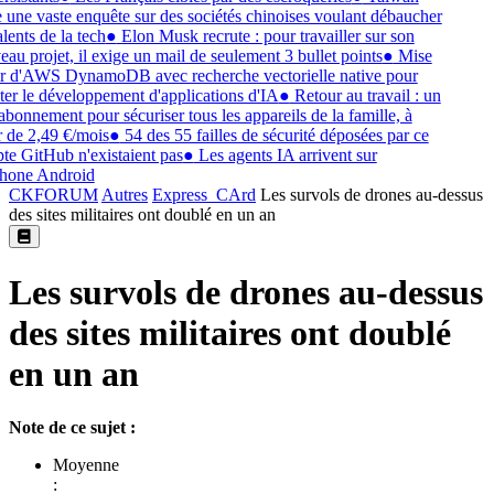
 une vaste enquête sur des sociétés chinoises voulant débaucher
lents de la tech
●
Elon Musk recrute : pour travailler sur son
au projet, il exige un mail de seulement 3 bullet points
●
Mise
r d'AWS DynamoDB avec recherche vectorielle native pour
iter le développement d'applications d'IA
●
Retour au travail : un
abonnement pour sécuriser tous les appareils de la famille, à
r de 2,49 €/mois
●
54 des 55 failles de sécurité déposées par ce
e GitHub n'existaient pas
●
Les agents IA arrivent sur
hone Android
CKFORUM
Autres
Express_CArd
Les survols de drones au-dessus
des sites militaires ont doublé en un an
Les survols de drones au-dessus
des sites militaires ont doublé
en un an
Note de ce sujet :
Moyenne
: