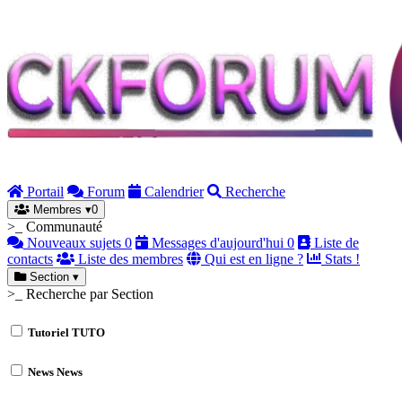
Portail
Forum
Calendrier
Recherche
Membres
▾
0
>_ Communauté
Nouveaux sujets
0
Messages d'aujourd'hui
0
Liste de
contacts
Liste des membres
Qui est en ligne ?
Stats !
Section
▾
>_ Recherche par Section
Tutoriel
TUTO
News
News