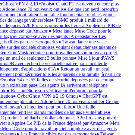
rGhost VPN à 2,19 €/mois
●
ChatGPT est devenu encore plus
 : Adobe lance 70 nouveaux outils
●
Ce que l'on perd lorsqu'un
eur peut tout faire
●
Une faille fondamentale rend les grands
es de langage vulnérables
●
TSMC produit 1 milliard de
rs de puces A20 Pro sans pouvoir les livrer à Apple
●
Le PIB de
ance dépassé par Amazon
●
Meta lance Muse Code pour le
il logiciel complexe avec des agents IA persistants
●
Les
ais ciblés par des escroqueries
●
Taiwan lance une vaste
te sur des sociétés chinoises voulant débaucher ses talents de
h
●
Elon Musk recrute : pour travailler sur son nouveau projet,
ige un mail de seulement 3 bullet points
●
Mise à jour d'AWS
oDB avec recherche vectorielle native pour faciliter le
oppement d'applications d'IA
●
Retour au travail : un seul
ement pour sécuriser tous les appareils de la famille, à partir de
€/mois
●
54 des 55 failles de sécurité déposées par ce compte
b n'existaient pas
●
Les agents IA arrivent sur téléphone
oid
●
Rust améliore son vérificateur d'emprunt pour la
isation
●
CyberGhost VPN à 2,19 €/mois
●
ChatGPT est
u encore plus utile : Adobe lance 70 nouveaux outils
●
Ce que
erd lorsqu'un ingenieur peut tout faire
●
Une faille
mentale rend les grands modèles de langage vulnérables
●
produit 1 milliard de dollars de puces A20 Pro sans pouvoir
vrer à Apple
●
Le PIB de la France dépassé par Amazon
●
Meta
 Muse Code pour le travail logiciel complexe avec des agents
rsistants
●
Les Français ciblés par des escroqueries
●
Taiwan