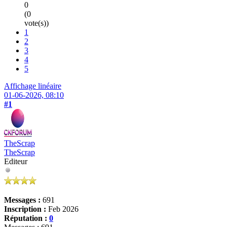
0
(0
vote(s))
1
2
3
4
5
Affichage linéaire
01-06-2026, 08:10
#1
TheScrap
TheScrap
Editeur
Messages :
691
Inscription :
Feb 2026
Réputation :
0