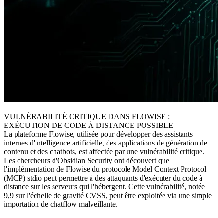
VULNÉRABILITÉ CRITIQUE DANS FLOWISE :
EXÉCUTION DE CODE À DISTANCE POSSIBLE
La plateforme Flowise, utilisée pour développer des assistants
internes d'intelligence artificielle, des applications de génération de
contenu et des chatbots, est affectée par une vulnérabilité critique.
Les chercheurs d'Obsidian Security ont découvert que
l'implémentation de Flowise du protocole Model Context Protocol
(MCP) stdio peut permettre à des attaquants d'exécuter du code à
distance sur les serveurs qui l'hébergent. Cette vulnérabilité, notée
9,9 sur l'échelle de gravité CVSS, peut être exploitée via une simple
importation de chatflow malveillante.