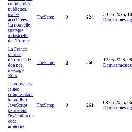
commandes
publiques,
usines
30-05-2026, 10
TheScrap
0
224
accélérées…
Dernier messag
La nouvelle
stratégie
industrielle
de l’Europe
La France
permet
désormais le
12-05-2026, 08
TheScrap
0
260
don par
Dernier messag
message
RCS
13 nouvelles
failles
critiques dans
le sandbox
08-05-2026, 06
JavaScript
TheScrap
0
261
Dernier messag
permettant
l'exécution de
code
arbitraire