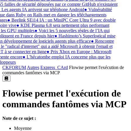
5 failles de sécurité déposées par ce compte GitHub n'existaient
Les agents IA arrivent sur téléphone Android
●
Vulnérabilité
que dans Ruby on Rails met en danger les téléchargements
ges
●
Beelink SEi14 IA : un MiniPC Core Ultra 9 avec double
ire vive
●
KDE Plasma 6.8 sera nettement plus performant
les GPU multiples
●
Voici les 5 nouvelles règles de l’IA qui
liquent en France depuis hier
●
Hashimoto’s Superlogical mise
n développement de logiciels agents plus efficace
●
Rencontre
le "radical d'internet" qui a aidé Microsoft à obtenir l'email et
à se connecter en ligne
●
Prix Xbox en Europe : Microsoft
ente encore
●
L'hécatombe emploi IA concerne plus que les
loppeurs
CKFORUM
Autres
Express_CArd
Flowise permet l'exécution de
commandes fantômes via MCP
Flowise permet l'exécution de
commandes fantômes via MCP
Note de ce sujet :
Moyenne