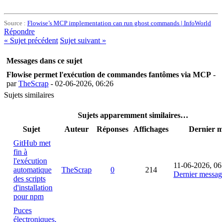
Source :
Flowise’s MCP implementation can run ghost commands | InfoWorld
Répondre
«
Sujet précédent
Sujet suivant
»
Messages dans ce sujet
Flowise permet l'exécution de commandes fantômes via MCP
-
par
TheScrap
- 02-06-2026, 06:26
Sujets similaires
Sujets apparemment similaires…
Sujet
Auteur
Réponses
Affichages
Dernier 
GitHub met
fin à
l'exécution
11-06-2026, 06
automatique
TheScrap
0
214
Dernier messag
des scripts
d'installation
pour npm
Puces
électroniques,