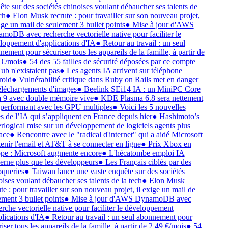
te sur des sociétés chinoises voulant débaucher ses talents de
ch
●
Elon Musk recrute : pour travailler sur son nouveau projet,
ige un mail de seulement 3 bullet points
●
Mise à jour d'AWS
oDB avec recherche vectorielle native pour faciliter le
oppement d'applications d'IA
●
Retour au travail : un seul
ement pour sécuriser tous les appareils de la famille, à partir de
€/mois
●
54 des 55 failles de sécurité déposées par ce compte
b n'existaient pas
●
Les agents IA arrivent sur téléphone
oid
●
Vulnérabilité critique dans Ruby on Rails met en danger
éléchargements d'images
●
Beelink SEi14 IA : un MiniPC Core
 9 avec double mémoire vive
●
KDE Plasma 6.8 sera nettement
performant avec les GPU multiples
●
Voici les 5 nouvelles
s de l’IA qui s’appliquent en France depuis hier
●
Hashimoto’s
logical mise sur un développement de logiciels agents plus
ace
●
Rencontre avec le "radical d'internet" qui a aidé Microsoft
enir l'email et AT&T à se connecter en ligne
●
Prix Xbox en
e : Microsoft augmente encore
●
L'hécatombe emploi IA
rne plus que les développeurs
●
Les Français ciblés par des
queries
●
Taiwan lance une vaste enquête sur des sociétés
ises voulant débaucher ses talents de la tech
●
Elon Musk
te : pour travailler sur son nouveau projet, il exige un mail de
ment 3 bullet points
●
Mise à jour d'AWS DynamoDB avec
rche vectorielle native pour faciliter le développement
lications d'IA
●
Retour au travail : un seul abonnement pour
iser tous les appareils de la famille, à partir de 2,49 €/mois
●
54