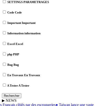
SETTINGS
PARAMETRAGES
Code
Code
Important
Important
Information
information
Excel
Excel
php
PHP
Bug
Bug
En Travaux
En Travaux
A Tester
A Tester
Rechercher
▶
NEWS
 Français ciblés par des escroqueries
●
Taiwan lance une vaste