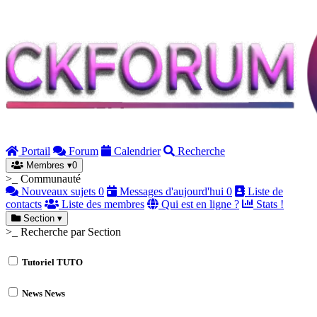
Portail
Forum
Calendrier
Recherche
Membres
▾
0
>_ Communauté
Nouveaux sujets
0
Messages d'aujourd'hui
0
Liste de
contacts
Liste des membres
Qui est en ligne ?
Stats !
Section
▾
>_ Recherche par Section
Tutoriel
TUTO
News
News