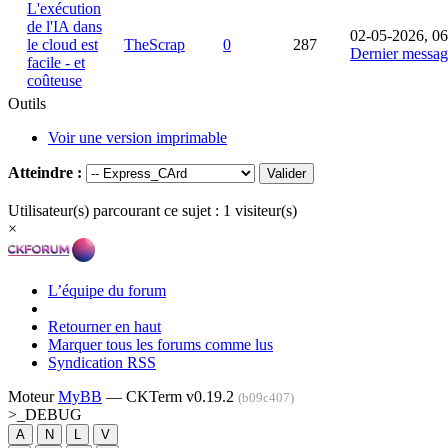
L'exécution
de l'IA dans
02-05-2026, 06
le cloud est
TheScrap
0
287
Dernier messag
facile - et
coûteuse
Outils
Voir une version imprimable
Atteindre :
Utilisateur(s) parcourant ce sujet : 1 visiteur(s)
×
L’équipe du forum
Retourner en haut
Marquer tous les forums comme lus
Syndication RSS
Moteur
MyBB
— CKTerm v0.19.2
(b09c407)
>_
DEBUG
A
N
L
V