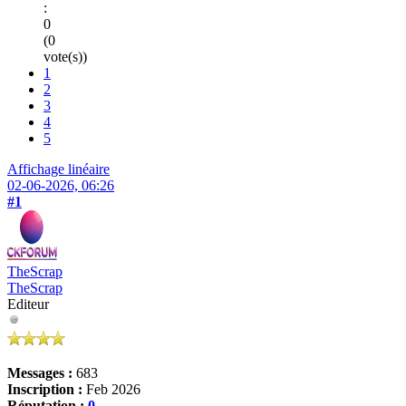
:
0
(0
vote(s))
1
2
3
4
5
Affichage linéaire
02-06-2026, 06:26
#1
TheScrap
TheScrap
Editeur
Messages :
683
Inscription :
Feb 2026
Réputation :
0