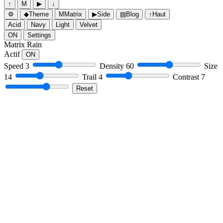
↑
M
▶
↓
⚙
◆
Theme
M
Matrix
▶
Side
▤
Blog
↑
Haut
Acid
Navy
Light
Velvet
ON
Settings
Matrix Rain
Actif
ON
Speed
3
Density
60
Size
14
Trail
4
Contrast
7
Reset