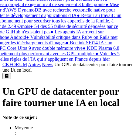
au projet, il exige un mail de seulement 3 bullet points
●
Mise
r d'AWS DynamoDB avec recherche vectorielle native pour
iter le développement d'applications d'IA
●
Retour au travail : un
abonnement pour sécuriser tous les appareils de la famille, à
r de 2,49 €/mois
●
54 des 55 failles de sécurité déposées par ce
e GitHub n'existaient pas
●
Les agents IA arrivent sur
hone Android
●
Vulnérabilité critique dans Ruby on Rails met
nger les téléchargements d'images
●
Beelink SEi14 IA : un
C Core Ultra 9 avec double mémoire vive
●
KDE Plasma 6.8
nettement plus performant avec les GPU multiples
●
Voici les 5
lles règles de l’IA qui s’appliquent en France depuis hier
CKFORUM
Autres
News
Un GPU de datacenter pour faire tourner
une IA en local
Un GPU de datacenter pour
faire tourner une IA en local
Note de ce sujet :
Moyenne
: