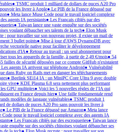
rables
●
TSMC produit 1 milliard de dollars de puces A20 Pro
pouvoir les livrer à Apple
●
Le PIB de la France dépassé par
on
●
Meta lance Muse Code pour le travail logiciel complexe
des agents IA persistants
●
Les Français ciblés par des
queries
●
Taiwan lance une vaste enquête sur des sociétés
ises voulant débaucher ses talents de la tech
●
Elon Musk
e : pour travailler sur son nouveau projet, il exige un mail de
ment 3 bullet points
●
Mise à jour d'AWS DynamoDB avec
rche vectorielle native pour faciliter le développement
lications d'IA
●
Retour au travail : un seul abonnement pour
ser tous les appareils de la famille, à partir de 2,49 €/mois
●
54
5 failles de sécurité déposées par ce compte GitHub n'existaient
Les agents IA arrivent sur téléphone Android
●
Vulnérabilité
que dans Ruby on Rails met en danger les téléchargements
ges
●
Beelink SEi14 IA : un MiniPC Core Ultra 9 avec double
re vive
●
KDE Plasma 6.8 sera nettement plus performant
les GPU multiples
●
Voici les 5 nouvelles règles de l’IA qui
liquent en France depuis hier
●
Une faille fondamentale rend
rands modèles de langage vulnérables
●
TSMC produit 1
ard de dollars de puces A20 Pro sans pouvoir les livrer à
e
●
Le PIB de la France dépassé par Amazon
●
Meta lance
Code pour le travail logiciel complexe avec des agents IA
tants
●
Les Français ciblés par des escroqueries
●
Taiwan lance
aste enquête sur des sociétés chinoises voulant débaucher ses
s de la tech
●
Elon Musk recrute : pour travailler sur son