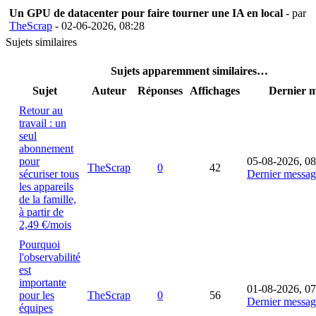
Un GPU de datacenter pour faire tourner une IA en local
- par
TheScrap
- 02-06-2026, 08:28
Sujets similaires
Sujets apparemment similaires…
Sujet
Auteur
Réponses
Affichages
Dernier 
Retour au
travail : un
seul
abonnement
pour
05-08-2026, 08
TheScrap
0
42
sécuriser tous
Dernier messag
les appareils
de la famille,
à partir de
2,49 €/mois
Pourquoi
l'observabilité
est
importante
01-08-2026, 07
pour les
TheScrap
0
56
Dernier messag
équipes