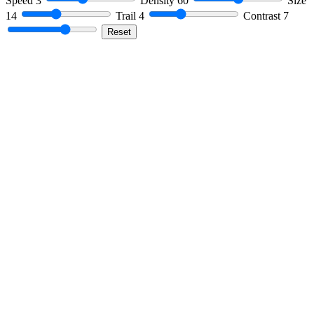
Speed
3
Density
60
Size
14
Trail
4
Contrast
7
Reset