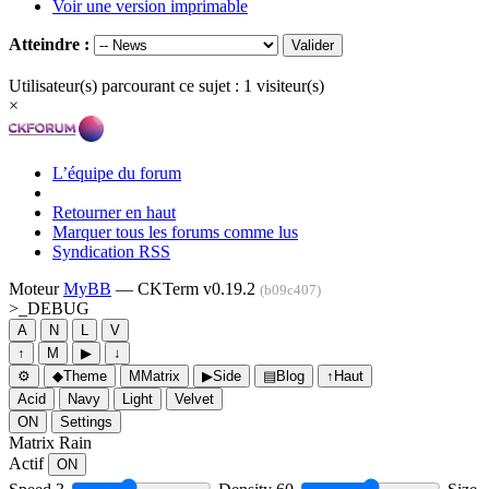
Voir une version imprimable
Atteindre :
Utilisateur(s) parcourant ce sujet : 1 visiteur(s)
×
L’équipe du forum
Retourner en haut
Marquer tous les forums comme lus
Syndication RSS
Moteur
MyBB
— CKTerm v0.19.2
(b09c407)
>_
DEBUG
A
N
L
V
↑
M
▶
↓
⚙
◆
Theme
M
Matrix
▶
Side
▤
Blog
↑
Haut
Acid
Navy
Light
Velvet
ON
Settings
Matrix Rain
Actif
ON