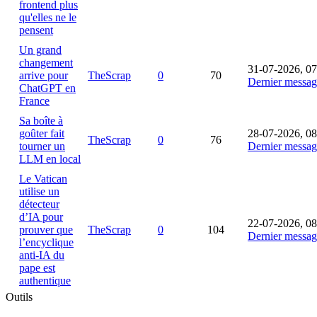
frontend plus
qu'elles ne le
pensent
Un grand
changement
31-07-2026, 07
arrive pour
TheScrap
0
70
Dernier messag
ChatGPT en
France
Sa boîte à
goûter fait
28-07-2026, 08
TheScrap
0
76
tourner un
Dernier messag
LLM en local
Le Vatican
utilise un
détecteur
d’IA pour
22-07-2026, 08
prouver que
TheScrap
0
104
Dernier messag
l’encyclique
anti-IA du
pape est
authentique
Outils