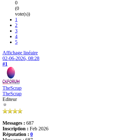
0
(0
vote(s))
1
2
3
4
5
Affichage linéaire
02-06-2026, 08:28
#1
TheScrap
TheScrap
Editeur
Messages :
687
Inscription :
Feb 2026
Réputation :
0
Messages : 687