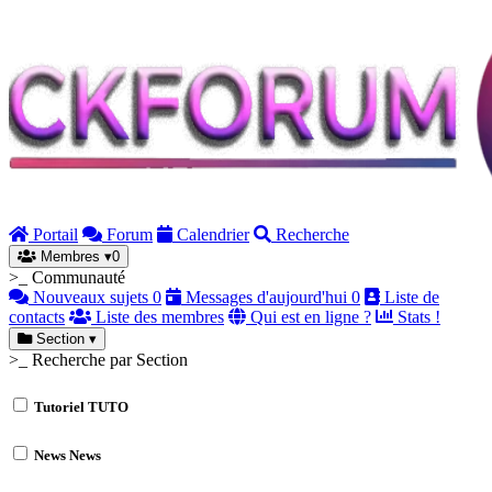
Portail
Forum
Calendrier
Recherche
Membres
▾
0
>_ Communauté
Nouveaux sujets
0
Messages d'aujourd'hui
0
Liste de
contacts
Liste des membres
Qui est en ligne ?
Stats !
Section
▾
>_ Recherche par Section
Tutoriel
TUTO
News
News