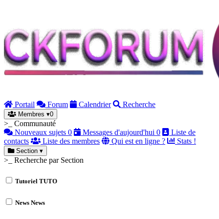
Portail
Forum
Calendrier
Recherche
Membres
▾
0
>_ Communauté
Nouveaux sujets
0
Messages d'aujourd'hui
0
Liste de
contacts
Liste des membres
Qui est en ligne ?
Stats !
Section
▾
>_ Recherche par Section
Tutoriel
TUTO
News
News