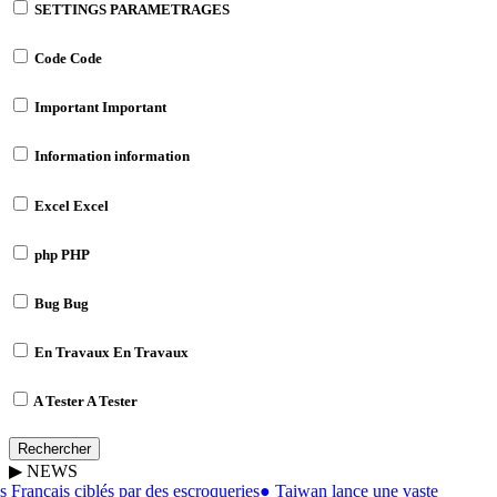
SETTINGS
PARAMETRAGES
Code
Code
Important
Important
Information
information
Excel
Excel
php
PHP
Bug
Bug
En Travaux
En Travaux
A Tester
A Tester
Rechercher
▶
NEWS
Français ciblés par des escroqueries
●
Taiwan lance une vaste