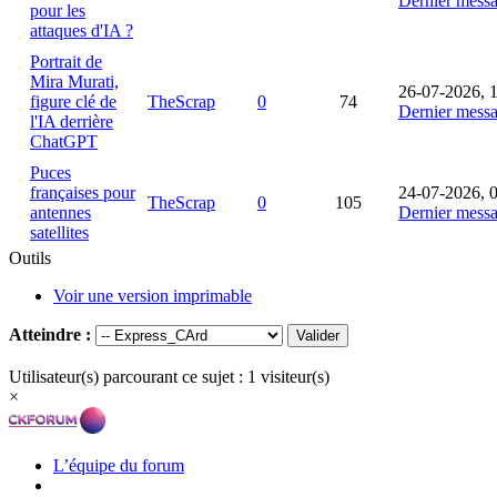
Dernier mess
pour les
attaques d'IA ?
Portrait de
Mira Murati,
26-07-2026, 
figure clé de
TheScrap
0
74
Dernier mess
l'IA derrière
ChatGPT
Puces
françaises pour
24-07-2026, 
TheScrap
0
105
antennes
Dernier mess
satellites
Outils
Voir une version imprimable
Atteindre :
Utilisateur(s) parcourant ce sujet : 1 visiteur(s)
×
L’équipe du forum