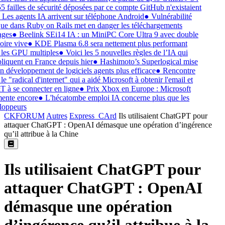
5 failles de sécurité déposées par ce compte GitHub n'existaient
Les agents IA arrivent sur téléphone Android
●
Vulnérabilité
que dans Ruby on Rails met en danger les téléchargements
ges
●
Beelink SEi14 IA : un MiniPC Core Ultra 9 avec double
ire vive
●
KDE Plasma 6.8 sera nettement plus performant
les GPU multiples
●
Voici les 5 nouvelles règles de l’IA qui
liquent en France depuis hier
●
Hashimoto’s Superlogical mise
n développement de logiciels agents plus efficace
●
Rencontre
e "radical d'internet" qui a aidé Microsoft à obtenir l'email et
à se connecter en ligne
●
Prix Xbox en Europe : Microsoft
ente encore
●
L'hécatombe emploi IA concerne plus que les
oppeurs
CKFORUM
Autres
Express_CArd
Ils utilisaient ChatGPT pour
attaquer ChatGPT : OpenAI démasque une opération d’ingérence
qu’il attribue à la Chine
Ils utilisaient ChatGPT pour
attaquer ChatGPT : OpenAI
démasque une opération
d’ingérence qu’il attribue à la