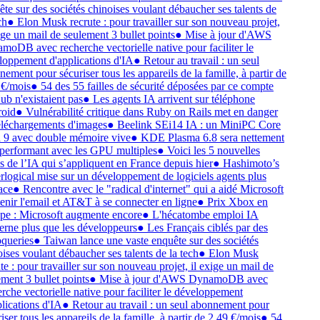
te sur des sociétés chinoises voulant débaucher ses talents de
h
●
Elon Musk recrute : pour travailler sur son nouveau projet,
ige un mail de seulement 3 bullet points
●
Mise à jour d'AWS
oDB avec recherche vectorielle native pour faciliter le
oppement d'applications d'IA
●
Retour au travail : un seul
ement pour sécuriser tous les appareils de la famille, à partir de
€/mois
●
54 des 55 failles de sécurité déposées par ce compte
b n'existaient pas
●
Les agents IA arrivent sur téléphone
oid
●
Vulnérabilité critique dans Ruby on Rails met en danger
éléchargements d'images
●
Beelink SEi14 IA : un MiniPC Core
 9 avec double mémoire vive
●
KDE Plasma 6.8 sera nettement
performant avec les GPU multiples
●
Voici les 5 nouvelles
s de l’IA qui s’appliquent en France depuis hier
●
Hashimoto’s
logical mise sur un développement de logiciels agents plus
ace
●
Rencontre avec le "radical d'internet" qui a aidé Microsoft
enir l'email et AT&T à se connecter en ligne
●
Prix Xbox en
e : Microsoft augmente encore
●
L'hécatombe emploi IA
rne plus que les développeurs
●
Les Français ciblés par des
queries
●
Taiwan lance une vaste enquête sur des sociétés
ises voulant débaucher ses talents de la tech
●
Elon Musk
te : pour travailler sur son nouveau projet, il exige un mail de
ment 3 bullet points
●
Mise à jour d'AWS DynamoDB avec
rche vectorielle native pour faciliter le développement
lications d'IA
●
Retour au travail : un seul abonnement pour
ser tous les appareils de la famille, à partir de 2,49 €/mois
●
54