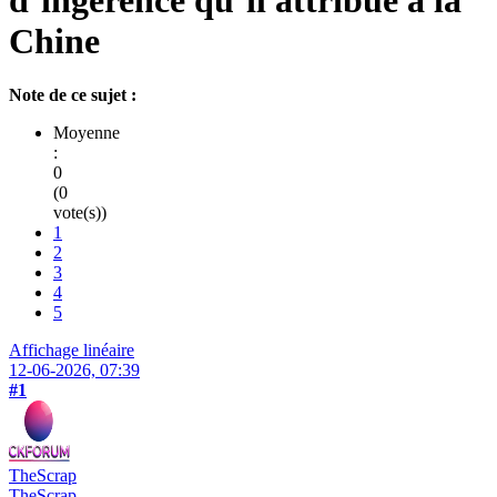
Chine
Note de ce sujet :
Moyenne
:
0
(0
vote(s))
1
2
3
4
5
Affichage linéaire
12-06-2026, 07:39
#1
TheScrap
TheScrap