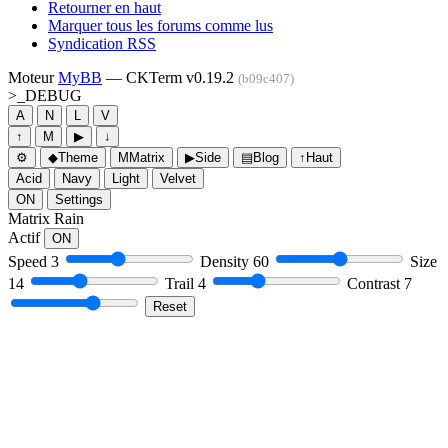
Retourner en haut
Marquer tous les forums comme lus
Syndication RSS
Moteur
MyBB
— CKTerm v0.19.2
(b09c407)
>_
DEBUG
A
N
L
V
↑
M
▶
↓
⚙
◆
Theme
M
Matrix
▶
Side
▤
Blog
↑
Haut
Acid
Navy
Light
Velvet
ON
Settings
Matrix Rain
Actif
ON
Speed
3
Density
60
Size
14
Trail
4
Contrast
7
Reset