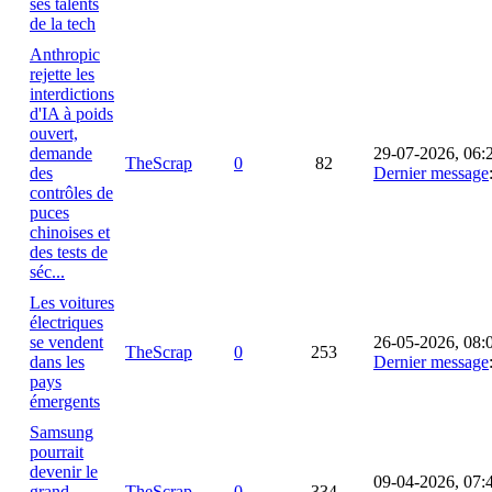
ses talents
de la tech
Anthropic
rejette les
interdictions
d'IA à poids
ouvert,
demande
29-07-2026, 06:
TheScrap
0
82
des
Dernier message
contrôles de
puces
chinoises et
des tests de
séc...
Les voitures
électriques
se vendent
26-05-2026, 08:
TheScrap
0
253
dans les
Dernier message
pays
émergents
Samsung
pourrait
devenir le
09-04-2026, 07:
grand
TheScrap
0
334