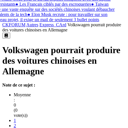
rsistants
●
Les Français ciblés par des escroqueries
●
Taiwan
 une vaste enquête sur des sociétés chinoises voulant débaucher
lents de la tech
●
Elon Musk recrute : pour travailler sur son
au projet, il exige un mail de seulement 3 bullet points
CKFORUM
Autres
Express_CArd
Volkswagen pourrait produire
des voitures chinoises en Allemagne
Volkswagen pourrait produire
des voitures chinoises en
Allemagne
Note de ce sujet :
Moyenne
:
0
(0
vote(s))
1
2