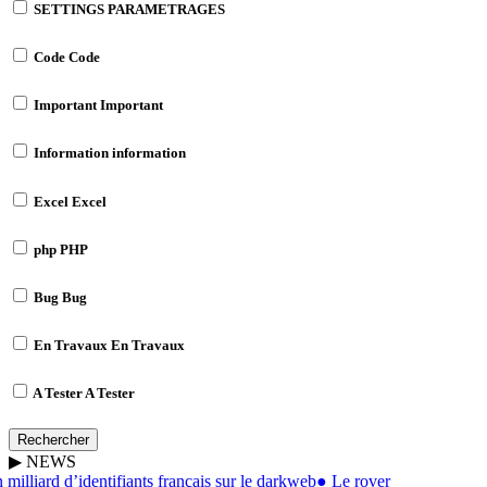
SETTINGS
PARAMETRAGES
Code
Code
Important
Important
Information
information
Excel
Excel
php
PHP
Bug
Bug
En Travaux
En Travaux
A Tester
A Tester
Rechercher
▶
NEWS
illiard d’identifiants français sur le darkweb
●
Le rover