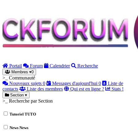
Portail
Forum
Calendrier
Recherche
Membres
▾
0
>_ Communauté
Nouveaux sujets
0
Messages d'aujourd'hui
0
Liste de
contacts
Liste des membres
Qui est en ligne ?
Stats !
Section
▾
>_ Recherche par Section
Tutoriel
TUTO
News
News