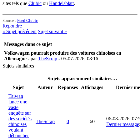
sites tels que
Clubic
ou
Handelsblatt
.
Source :
Feed Clubic
Répondre
«
Sujet précédent
Sujet suivant
»
Messages dans ce sujet
Volkswagen pourrait produire des voitures chinoises en
Allemagne
- par
TheScrap
- 05-07-2026, 08:16
Sujets similaires
Sujets apparemment similaires…
Sujet
Auteur
Réponses
Affichages
Dernier me
Taiwan
lance une
vaste
enquête sur
des sociétés
06-08-2026, 07:
TheScrap
0
60
chinoises
Dernier message
voulant
débaucher