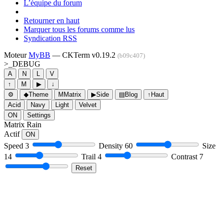
L’équipe du forum
Retourner en haut
Marquer tous les forums comme lus
Syndication RSS
Moteur
MyBB
— CKTerm v0.19.2
(b09c407)
>_
DEBUG
A
N
L
V
↑
M
▶
↓
⚙
◆
Theme
M
Matrix
▶
Side
▤
Blog
↑
Haut
Acid
Navy
Light
Velvet
ON
Settings
Matrix Rain
Actif
ON
Speed
3
Density
60
Size
14
Trail
4
Contrast
7
Reset