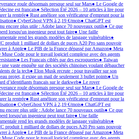
verance roule désormais presque seul sur Mars
●
Le Google de
decine est français
●
Sélection Été 2026 – 10 articles à lire pour
rer la rentrée
●
Rust améliore son vérificateur d'emprunt pour la
isation
●
CyberGhost VPN à 2,19 €/mois
●
ChatGPT est
u encore plus utile : Adobe lance 70 nouveaux outils
●
Ce que
perd lorsqu'un ingenieur peut tout faire
●
Une faille
mentale rend les grands modèles de langage vulnérables
●
produit 1 milliard de dollars de puces A20 Pro sans pouvoir
ivrer à Apple
●
Le PIB de la France dépassé par Amazon
●
Meta
 Muse Code pour le travail logiciel complexe avec des agents
rsistants
●
Les Français ciblés par des escroqueries
●
Taiwan
 une vaste enquête sur des sociétés chinoises voulant débaucher
lents de la tech
●
Elon Musk recrute : pour travailler sur son
au projet, il exige un mail de seulement 3 bullet points
●
Un
ard d’identifiants français sur le darkweb
●
Le rover
verance roule désormais presque seul sur Mars
●
Le Google de
decine est français
●
Sélection Été 2026 – 10 articles à lire pour
rer la rentrée
●
Rust améliore son vérificateur d'emprunt pour la
isation
●
CyberGhost VPN à 2,19 €/mois
●
ChatGPT est
u encore plus utile : Adobe lance 70 nouveaux outils
●
Ce que
perd lorsqu'un ingenieur peut tout faire
●
Une faille
mentale rend les grands modèles de langage vulnérables
●
produit 1 milliard de dollars de puces A20 Pro sans pouvoir
ivrer à Apple
●
Le PIB de la France dépassé par Amazon
●
Meta
 Muse Code pour le travail logiciel complexe avec des agents