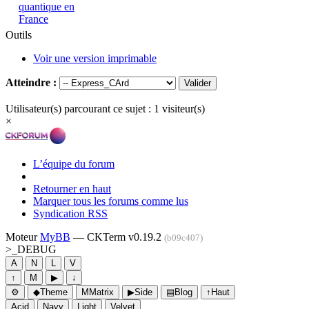
quantique en
France
Outils
Voir une version imprimable
Atteindre :
Utilisateur(s) parcourant ce sujet : 1 visiteur(s)
×
L’équipe du forum
Retourner en haut
Marquer tous les forums comme lus
Syndication RSS
Moteur
MyBB
— CKTerm v0.19.2
(b09c407)
>_
DEBUG
A
N
L
V
↑
M
▶
↓
⚙
◆
Theme
M
Matrix
▶
Side
▤
Blog
↑
Haut
Acid
Navy
Light
Velvet