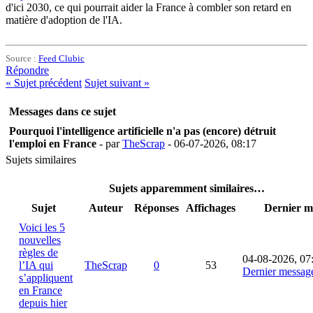
d'ici 2030, ce qui pourrait aider la France à combler son retard en
matière d'adoption de l'IA.
Source :
Feed Clubic
Répondre
«
Sujet précédent
Sujet suivant
»
Messages dans ce sujet
Pourquoi l'intelligence artificielle n'a pas (encore) détruit
l'emploi en France
- par
TheScrap
- 06-07-2026, 08:17
Sujets similaires
Sujets apparemment similaires…
Sujet
Auteur
Réponses
Affichages
Dernier m
Voici les 5
nouvelles
règles de
04-08-2026, 07
l’IA qui
TheScrap
0
53
Dernier messag
s’appliquent
en France
depuis hier