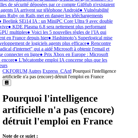
lles de sécurité déposées par ce compte GitHub n'existaient
gents IA arrivent sur téléphone Android
●
Vulnérabilité
dans Ruby on Rails met en danger les téléchargements
●
Beelink SEi14 IA : un MiniPC Core Ultra 9 avec double
vive
●
KDE Plasma 6.8 sera nettement plus performant
GPU multiples
●
Voici les 5 nouvelles règles de l’IA qui
nt en France depuis hier
●
Hashimoto’s Superlogical mise
eloppement de logiciels agents plus efficace
●
Rencontre
adical d'internet" qui a aidé Microsoft à obtenir l'email et
 connecter en ligne
●
Prix Xbox en Europe : Microsoft
encore
●
L'hécatombe emploi IA concerne plus que les
urs
CKFORUM
Autres
Express_CArd
Pourquoi l'intelligence
artificielle n'a pas (encore) détruit l'emploi en France
Pourquoi l'intelligence
artificielle n'a pas (encore)
détruit l'emploi en France
Note de ce sujet :