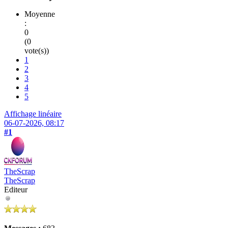
Moyenne
:
0
(0
vote(s))
1
2
3
4
5
Affichage linéaire
06-07-2026, 08:17
#1
TheScrap
TheScrap
Editeur