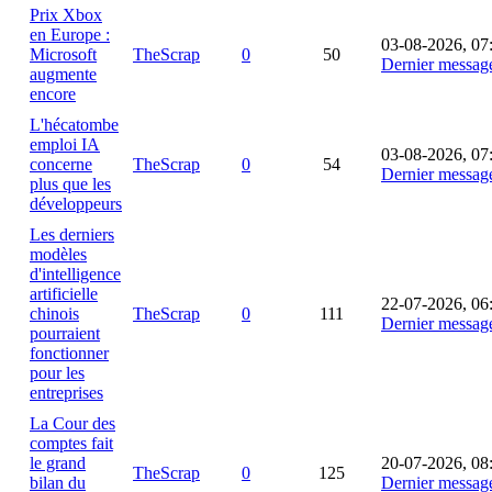
Prix Xbox
en Europe :
03-08-2026, 07
Microsoft
TheScrap
0
50
Dernier messag
augmente
encore
L'hécatombe
emploi IA
03-08-2026, 07
concerne
TheScrap
0
54
Dernier messag
plus que les
développeurs
Les derniers
modèles
d'intelligence
artificielle
22-07-2026, 06
chinois
TheScrap
0
111
Dernier messag
pourraient
fonctionner
pour les
entreprises
La Cour des
comptes fait
le grand
20-07-2026, 08
TheScrap
0
125
bilan du
Dernier messag