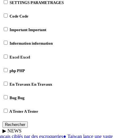
SETTINGS
PARAMETRAGES
Code
Code
Important
Important
Information
information
Excel
Excel
php
PHP
En Travaux
En Travaux
Bug
Bug
A Tester
A Tester
Rechercher
▶
NEWS
çais ciblés par des escroqueries
●
Taiwan lance une vaste