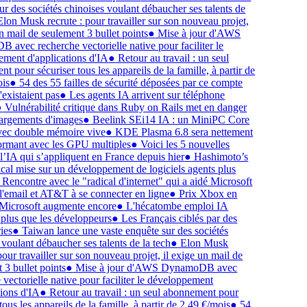
r des sociétés chinoises voulant débaucher ses talents de
on Musk recrute : pour travailler sur son nouveau projet,
n mail de seulement 3 bullet points
●
Mise à jour d'AWS
avec recherche vectorielle native pour faciliter le
ment d'applications d'IA
●
Retour au travail : un seul
 pour sécuriser tous les appareils de la famille, à partir de
is
●
54 des 55 failles de sécurité déposées par ce compte
xistaient pas
●
Les agents IA arrivent sur téléphone
Vulnérabilité critique dans Ruby on Rails met en danger
hargements d'images
●
Beelink SEi14 IA : un MiniPC Core
vec double mémoire vive
●
KDE Plasma 6.8 sera nettement
ormant avec les GPU multiples
●
Voici les 5 nouvelles
l’IA qui s’appliquent en France depuis hier
●
Hashimoto’s
al mise sur un développement de logiciels agents plus
Rencontre avec le "radical d'internet" qui a aidé Microsoft
l'email et AT&T à se connecter en ligne
●
Prix Xbox en
Microsoft augmente encore
●
L'hécatombe emploi IA
plus que les développeurs
●
Les Français ciblés par des
ies
●
Taiwan lance une vaste enquête sur des sociétés
voulant débaucher ses talents de la tech
●
Elon Musk
pour travailler sur son nouveau projet, il exige un mail de
3 bullet points
●
Mise à jour d'AWS DynamoDB avec
vectorielle native pour faciliter le développement
ions d'IA
●
Retour au travail : un seul abonnement pour
tous les appareils de la famille, à partir de 2,49 €/mois
●
54