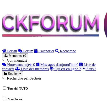
Portail
Forum
Calendrier
Recherche
Membres
▾
0
>_ Communauté
Nouveaux sujets
0
Messages d'aujourd'hui
0
Liste de
contacts
Liste des membres
Qui est en ligne ?
Stats !
Section
▾
>_ Recherche par Section
Tutoriel
TUTO
News
News