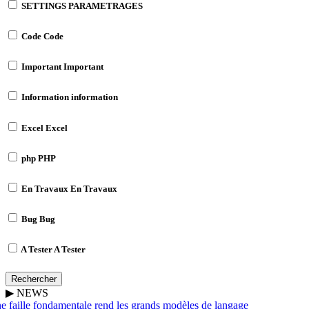
SETTINGS
PARAMETRAGES
Code
Code
Important
Important
Information
information
Excel
Excel
php
PHP
En Travaux
En Travaux
Bug
Bug
A Tester
A Tester
Rechercher
▶
NEWS
 faille fondamentale rend les grands modèles de langage