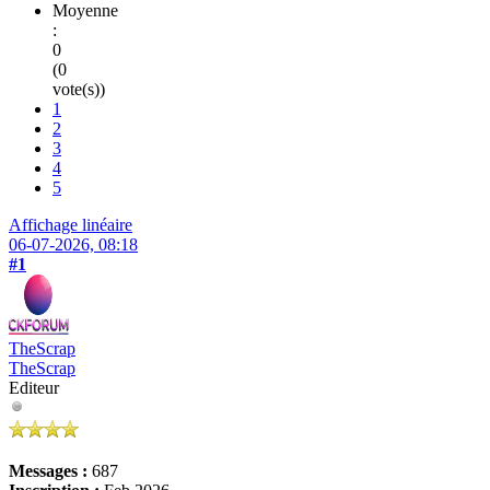
Moyenne
:
0
(0
vote(s))
1
2
3
4
5
Affichage linéaire
06-07-2026, 08:18
#1
TheScrap
TheScrap
Editeur
Messages :
687