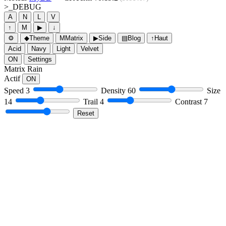
>_
DEBUG
A
N
L
V
↑
M
▶
↓
⚙
◆
Theme
M
Matrix
▶
Side
▤
Blog
↑
Haut
Acid
Navy
Light
Velvet
ON
Settings
Matrix Rain
Actif
ON
Speed
3
Density
60
Size
14
Trail
4
Contrast
7
Reset