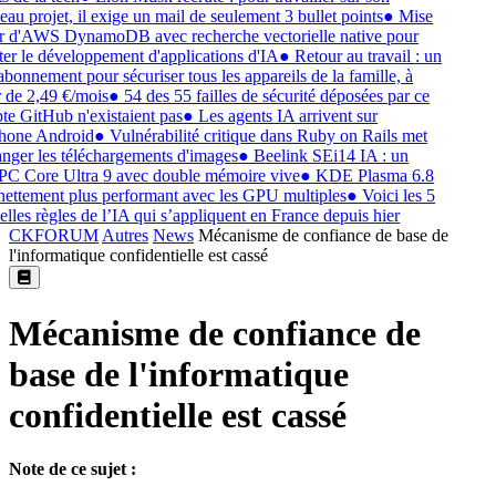
au projet, il exige un mail de seulement 3 bullet points
●
Mise
r d'AWS DynamoDB avec recherche vectorielle native pour
iter le développement d'applications d'IA
●
Retour au travail : un
abonnement pour sécuriser tous les appareils de la famille, à
r de 2,49 €/mois
●
54 des 55 failles de sécurité déposées par ce
e GitHub n'existaient pas
●
Les agents IA arrivent sur
hone Android
●
Vulnérabilité critique dans Ruby on Rails met
nger les téléchargements d'images
●
Beelink SEi14 IA : un
C Core Ultra 9 avec double mémoire vive
●
KDE Plasma 6.8
nettement plus performant avec les GPU multiples
●
Voici les 5
lles règles de l’IA qui s’appliquent en France depuis hier
CKFORUM
Autres
News
Mécanisme de confiance de base de
l'informatique confidentielle est cassé
Mécanisme de confiance de
base de l'informatique
confidentielle est cassé
Note de ce sujet :