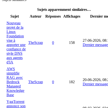
Sujets apparemment similaires…
Sujet
Auteur
Réponses
Affichages
Dernier m
Nouveau
projet de la
Linux
Foundation
vise à
27-06-2026, 08:
TheScrap
0
158
apporter une
Dernier message
confiance de
style DNS
aux agents
d'IA
AWS
simplifie
RAG avec
20-06-2026, 08:
Bedrock
TheScrap
0
182
Dernier message
Managed
Knowledge
Base
YggTorrent
annonce son