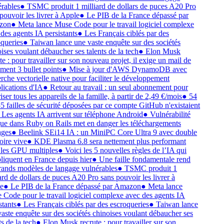
rables
●
TSMC produit 1 milliard de dollars de puces A20 Pro
pouvoir les livrer à Apple
●
Le PIB de la France dépassé par
on
●
Meta lance Muse Code pour le travail logiciel complexe
des agents IA persistants
●
Les Français ciblés par des
queries
●
Taiwan lance une vaste enquête sur des sociétés
ises voulant débaucher ses talents de la tech
●
Elon Musk
e : pour travailler sur son nouveau projet, il exige un mail de
ment 3 bullet points
●
Mise à jour d'AWS DynamoDB avec
rche vectorielle native pour faciliter le développement
lications d'IA
●
Retour au travail : un seul abonnement pour
ser tous les appareils de la famille, à partir de 2,49 €/mois
●
54
5 failles de sécurité déposées par ce compte GitHub n'existaient
Les agents IA arrivent sur téléphone Android
●
Vulnérabilité
que dans Ruby on Rails met en danger les téléchargements
ges
●
Beelink SEi14 IA : un MiniPC Core Ultra 9 avec double
re vive
●
KDE Plasma 6.8 sera nettement plus performant
les GPU multiples
●
Voici les 5 nouvelles règles de l’IA qui
liquent en France depuis hier
●
Une faille fondamentale rend
rands modèles de langage vulnérables
●
TSMC produit 1
ard de dollars de puces A20 Pro sans pouvoir les livrer à
e
●
Le PIB de la France dépassé par Amazon
●
Meta lance
Code pour le travail logiciel complexe avec des agents IA
tants
●
Les Français ciblés par des escroqueries
●
Taiwan lance
aste enquête sur des sociétés chinoises voulant débaucher ses
s de la tech
●
Elon Musk recrute : pour travailler sur son