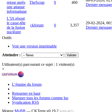
08-03-2026, 02:
retour après
TheScrap
0
460
Dernier message
une attaque
informatique
L’IA résout
le casse-tête
29-02-2024, 00:
ckforum
0
3,357
de la fusion
Dernier message
nucléaire
Outils
Voir une version imprimable
Atteindre :
Utilisateur(s) parcourant ce sujet : 1 visiteur(s)
×
L’équipe du forum
Retourner en haut
Marquer tous les forums comme lus
Syndication RSS
Moteur
MyBB
— CKTerm v0.19.2
(b09c407)