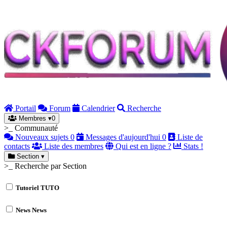
Portail
Forum
Calendrier
Recherche
Membres
▾
0
>_ Communauté
Nouveaux sujets
0
Messages d'aujourd'hui
0
Liste de
contacts
Liste des membres
Qui est en ligne ?
Stats !
Section
▾
>_ Recherche par Section
Tutoriel
TUTO
News
News