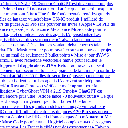
rGhost VPN à 2,19 €/mois
●
ChatGPT est devenu encore plus
 : Adobe lance 70 nouveaux outils
●
Ce que l'on perd lorsqu'un
ieur peut tout faire
●
Une faille fondamentale rend les grands
es de langage vulnérables
●
TSMC produit 1 milliard de
rs de puces A20 Pro sans pouvoir les livrer à Apple
●
Le PIB de
ance dépassé par Amazon
●
Meta lance Muse Code pour le
il logiciel complexe avec des agents IA persistants
●
Les
ais ciblés par des escroqueries
●
Taiwan lance une vaste
te sur des sociétés chinoises voulant débaucher ses talents de
ch
●
Elon Musk recrute : pour travailler sur son nouveau projet,
ige un mail de seulement 3 bullet points
●
Mise à jour d'AWS
oDB avec recherche vectorielle native pour faciliter le
oppement d'applications d'IA
●
Retour au travail : un seul
ement pour sécuriser tous les appareils de la famille, à partir de
€/mois
●
54 des 55 failles de sécurité déposées par ce compte
b n'existaient pas
●
Les agents IA arrivent sur téléphone
oid
●
Rust améliore son vérificateur d'emprunt pour la
isation
●
CyberGhost VPN à 2,19 €/mois
●
ChatGPT est
u encore plus utile : Adobe lance 70 nouveaux outils
●
Ce que
perd lorsqu'un ingenieur peut tout faire
●
Une faille
mentale rend les grands modèles de langage vulnérables
●
produit 1 milliard de dollars de puces A20 Pro sans pouvoir
ivrer à Apple
●
Le PIB de la France dépassé par Amazon
●
Meta
 Muse Code pour le travail logiciel complexe avec des agents
rsistants
●
Les Français ciblés par des escroqueries
●
Taiwan