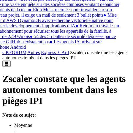
 une vaste enquête sur des sociétés chinoises voulant débaucher
alents de la tech
●
Elon Musk recrute : pour travailler sur son
au projet, il exige un mail de seulement 3 bullet points
●
Mise
r d'AWS DynamoDB avec recherche vectorielle native pour
iter le développement d'applications d'IA
●
Retour au travail : un
abonnement pour sécuriser tous les appareils de la famille, à
r de 2,49 €/mois
●
54 des 55 failles de sécurité déposées par ce
e GitHub n'existaient pas
●
Les agents IA arrivent sur
phone Android
CKFORUM
Autres
Express_CArd
Zscaler constate que les agents
autonomes tombent dans les pièges IPI
Zscaler constate que les agents
autonomes tombent dans les
pièges IPI
Note de ce sujet :
Moyenne
: