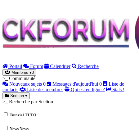
Portail
Forum
Calendrier
Recherche
Membres
▾
0
>_ Communauté
Nouveaux sujets
0
Messages d'aujourd'hui
0
Liste de
contacts
Liste des membres
Qui est en ligne ?
Stats !
Section
▾
>_ Recherche par Section
Tutoriel
TUTO
News
News