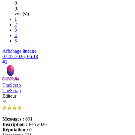
0
(0
vote(s))
1
2
3
4
5
Affichage linéaire
07-07-2026, 06:18
#1
TheScrap
TheScrap
Editeur
Messages :
691
Inscription :
Feb 2026
Réputation :
0