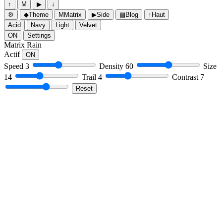
↑
M
▶
↓
⚙
◆
Theme
M
Matrix
▶
Side
▤
Blog
↑
Haut
Acid
Navy
Light
Velvet
ON
Settings
Matrix Rain
Actif
ON
Speed
3
Density
60
Size
14
Trail
4
Contrast
7
Reset