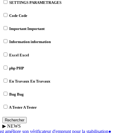
SETTINGS
PARAMETRAGES
Code
Code
Important
Important
Information
information
Excel
Excel
php
PHP
En Travaux
En Travaux
Bug
Bug
A Tester
A Tester
Rechercher
▶
NEWS
t améliore son vérificateur d'emprunt pour la stabilisation
●