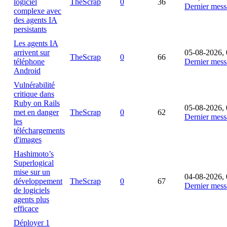
logiciel
TheScrap
0
36
Dernier mess
complexe avec
des agents IA
persistants
Les agents IA
arrivent sur
05-08-2026, 
TheScrap
0
66
téléphone
Dernier mess
Android
Vulnérabilité
critique dans
Ruby on Rails
05-08-2026, 
met en danger
TheScrap
0
62
Dernier mess
les
téléchargements
d'images
Hashimoto’s
Superlogical
mise sur un
04-08-2026, 
développement
TheScrap
0
67
Dernier mess
de logiciels
agents plus
efficace
Déployer 1