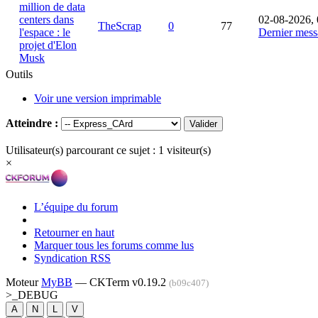
million de data
centers dans
02-08-2026, 
TheScrap
0
77
l'espace : le
Dernier mess
projet d'Elon
Musk
Outils
Voir une version imprimable
Atteindre :
Utilisateur(s) parcourant ce sujet : 1 visiteur(s)
×
L’équipe du forum
Retourner en haut
Marquer tous les forums comme lus
Syndication RSS
Moteur
MyBB
— CKTerm v0.19.2
(b09c407)
>_
DEBUG
A
N
L
V