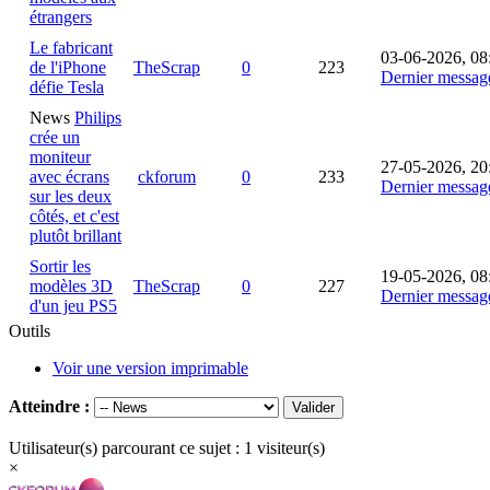
étrangers
Le fabricant
03-06-2026, 08
de l'iPhone
TheScrap
0
223
Dernier messag
défie Tesla
News
Philips
crée un
moniteur
27-05-2026, 20
avec écrans
ckforum
0
233
Dernier messag
sur les deux
côtés, et c'est
plutôt brillant
Sortir les
19-05-2026, 08
modèles 3D
TheScrap
0
227
Dernier messag
d'un jeu PS5
Outils
Voir une version imprimable
Atteindre :
Utilisateur(s) parcourant ce sujet : 1 visiteur(s)
×