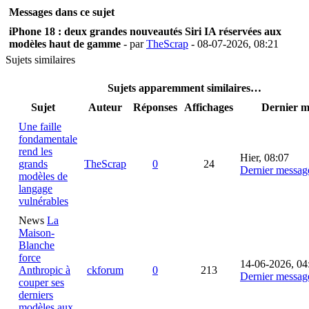
Messages dans ce sujet
iPhone 18 : deux grandes nouveautés Siri IA réservées aux
modèles haut de gamme
- par
TheScrap
- 08-07-2026, 08:21
Sujets similaires
Sujets apparemment similaires…
Sujet
Auteur
Réponses
Affichages
Dernier m
Une faille
fondamentale
rend les
Hier
, 08:07
grands
TheScrap
0
24
Dernier messag
modèles de
langage
vulnérables
News
La
Maison-
Blanche
force
14-06-2026, 04
Anthropic à
ckforum
0
213
Dernier messag
couper ses
derniers
modèles aux