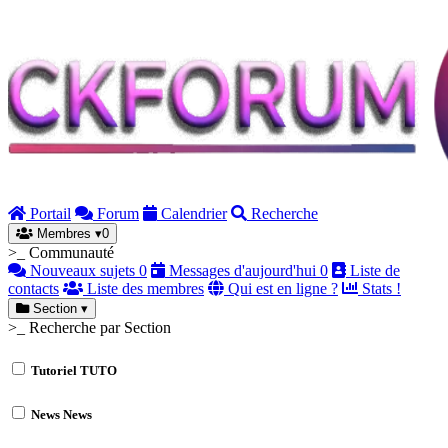
Portail
Forum
Calendrier
Recherche
Membres
▾
0
>_ Communauté
Nouveaux sujets
0
Messages d'aujourd'hui
0
Liste de
contacts
Liste des membres
Qui est en ligne ?
Stats !
Section
▾
>_ Recherche par Section
Tutoriel
TUTO
News
News