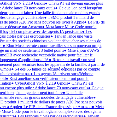
rGhost VPN à 2,19 €/mois
●
ChatGPT est devenu encore plus
 : Adobe lance 70 nouveaux outils
●
Ce que l'on perd lorsqu'un
ieur peut tout faire
●
Une faille fondamentale rend les grands
es de langage vulnérables
●
TSMC produit 1 milliard de
rs de puces A20 Pro sans pouvoir les livrer à Apple
●
Le PIB de
ance dépassé par Amazon
●
Meta lance Muse Code pour le
il logiciel complexe avec des agents IA persistants
●
Les
ais ciblés par des escroqueries
●
Taiwan lance une vaste
te sur des sociétés chinoises voulant débaucher ses talents de
ch
●
Elon Musk recrute : pour travailler sur son nouveau projet,
ige un mail de seulement 3 bullet points
●
Mise à jour d'AWS
oDB avec recherche vectorielle native pour faciliter le
oppement d'applications d'IA
●
Retour au travail : un seul
ement pour sécuriser tous les appareils de la famille, à partir de
€/mois
●
54 des 55 failles de sécurité déposées par ce compte
b n'existaient pas
●
Les agents IA arrivent sur téléphone
oid
●
Rust améliore son vérificateur d'emprunt pour la
isation
●
CyberGhost VPN à 2,19 €/mois
●
ChatGPT est
u encore plus utile : Adobe lance 70 nouveaux outils
●
Ce que
perd lorsqu'un ingenieur peut tout faire
●
Une faille
mentale rend les grands modèles de langage vulnérables
●
produit 1 milliard de dollars de puces A20 Pro sans pouvoir
ivrer à Apple
●
Le PIB de la France dépassé par Amazon
●
Meta
 Muse Code pour le travail logiciel complexe avec des agents
rsistants
●
Les Français ciblés par des escroqueries
●
Taiwan