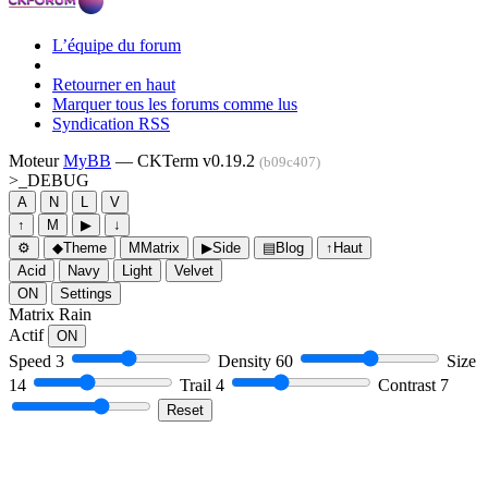
L’équipe du forum
Retourner en haut
Marquer tous les forums comme lus
Syndication RSS
Moteur
MyBB
— CKTerm v0.19.2
(b09c407)
>_
DEBUG
A
N
L
V
↑
M
▶
↓
⚙
◆
Theme
M
Matrix
▶
Side
▤
Blog
↑
Haut
Acid
Navy
Light
Velvet
ON
Settings
Matrix Rain
Actif
ON
Speed
3
Density
60
Size
14
Trail
4
Contrast
7
Reset