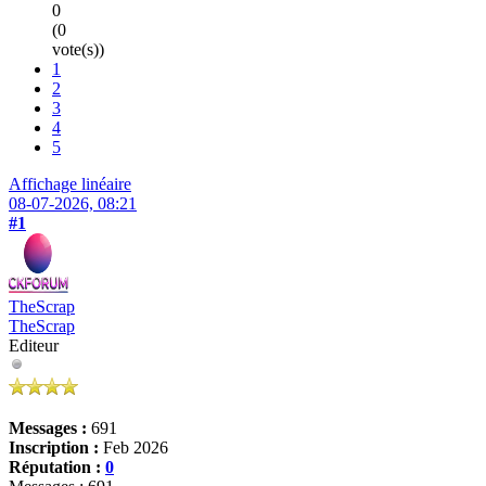
0
(0
vote(s))
1
2
3
4
5
Affichage linéaire
08-07-2026, 08:21
#1
TheScrap
TheScrap
Editeur
Messages :
691
Inscription :
Feb 2026
Réputation :
0