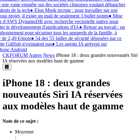
 une vaste enquête sur des sociétés chinoises voulant débaucher
lents de la tech
●
Elon Musk recrute : pour travailler sur son
au projet, il exige un mail de seulement 3 bullet points
●
Mise
r d'AWS DynamoDB avec recherche vectorielle native pour
iter le développement d'applications d'IA
●
Retour au travail : un
abonnement pour sécuriser tous les appareils de la famille, à
r de 2,49 €/mois
●
54 des 55 failles de sécurité déposées par ce
e GitHub n'existaient pas
●
Les agents IA arrivent sur
hone Android
CKFORUM
Autres
News
iPhone 18 : deux grandes nouveautés Siri
IA réservées aux modèles haut de gamme
iPhone 18 : deux grandes
nouveautés Siri IA réservées
aux modèles haut de gamme
Note de ce sujet :
Moyenne
: