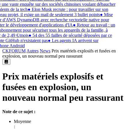
 une vaste enquête sur des sociétés chinoises voulant débaucher
lents de la tech
●
Elon Musk recrute : pour travailler sur son
au projet, il exige un mail de seulement 3 bullet points
●
Mise
r d'AWS DynamoDB avec recherche vectorielle native pour
iter le développement d'applications d'IA
●
Retour au travail : un
abonnement pour sécuriser tous les appareils de la famille, à
r de 2,49 €/mois
●
54 des 55 failles de sécurité déposées par ce
e GitHub n'existaient pas
●
Les agents IA arrivent sur
hone Android
CKFORUM
Autres
News
Prix matériels explosifs et fusées en
explosion, un nouveau normal peu rassurant
Prix matériels explosifs et
fusées en explosion, un
nouveau normal peu rassurant
Note de ce sujet :
Moyenne
: