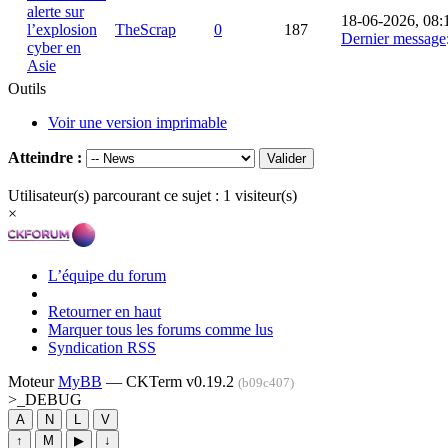
alerte sur
18-06-2026, 08:
l’explosion
TheScrap
0
187
Dernier message
cyber en
Asie
Outils
Voir une version imprimable
Atteindre :
Utilisateur(s) parcourant ce sujet : 1 visiteur(s)
×
L’équipe du forum
Retourner en haut
Marquer tous les forums comme lus
Syndication RSS
Moteur
MyBB
— CKTerm v0.19.2
(b09c407)
>_
DEBUG
A
N
L
V
↑
M
▶
↓