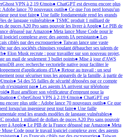
Ghost VPN à 2,19 €/mois
●
ChatGPT est devenu encore plus
 : Adobe lance 70 nouveaux outils
●
Ce que l'on perd lorsqu'un
eur peut tout faire
●
Une faille fondamentale rend les grands
es de langage vulnérables
●
TSMC produit 1 milliard de
rs de puces A20 Pro sans pouvoir les livrer à Apple
●
Le PIB de
ance dépassé par Amazon
●
Meta lance Muse Code pour le
il logiciel complexe avec des agents IA persistants
●
Les
ais ciblés par des escroqueries
●
Taiwan lance une vaste
te sur des sociétés chinoises voulant débaucher ses talents de
h
●
Elon Musk recrute : pour travailler sur son nouveau projet,
ige un mail de seulement 3 bullet points
●
Mise à jour d'AWS
oDB avec recherche vectorielle native pour faciliter le
oppement d'applications d'IA
●
Retour au travail : un seul
ement pour sécuriser tous les appareils de la famille, à partir de
€/mois
●
54 des 55 failles de sécurité déposées par ce compte
b n'existaient pas
●
Les agents IA arrivent sur téléphone
oid
●
Rust améliore son vérificateur d'emprunt pour la
isation
●
CyberGhost VPN à 2,19 €/mois
●
ChatGPT est
u encore plus utile : Adobe lance 70 nouveaux outils
●
Ce que
erd lorsqu'un ingenieur peut tout faire
●
Une faille
mentale rend les grands modèles de langage vulnérables
●
produit 1 milliard de dollars de puces A20 Pro sans pouvoir
vrer à Apple
●
Le PIB de la France dépassé par Amazon
●
Meta
 Muse Code pour le travail logiciel complexe avec des agents
rsistants
●
Les Français ciblés par des escroqueries
●
Taiwan