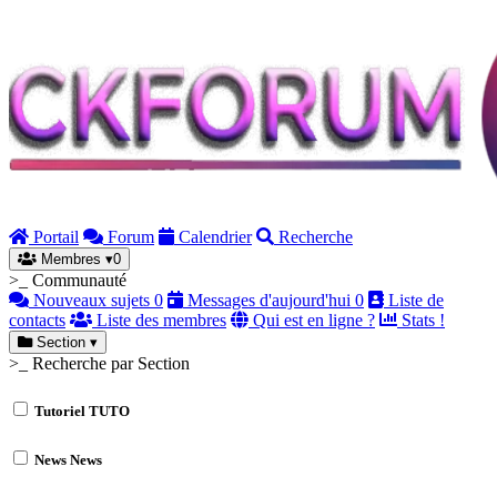
Portail
Forum
Calendrier
Recherche
Membres
▾
0
>_ Communauté
Nouveaux sujets
0
Messages d'aujourd'hui
0
Liste de
contacts
Liste des membres
Qui est en ligne ?
Stats !
Section
▾
>_ Recherche par Section
Tutoriel
TUTO
News
News