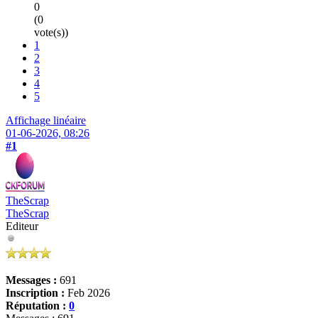
0
(0
vote(s))
1
2
3
4
5
Affichage linéaire
01-06-2026, 08:26
#1
TheScrap
TheScrap
Editeur
Messages :
691
Inscription :
Feb 2026
Réputation :
0