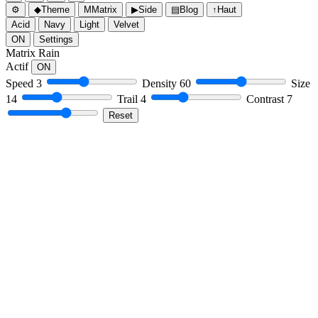
⚙
◆
Theme
M
Matrix
▶
Side
▤
Blog
↑
Haut
Acid
Navy
Light
Velvet
ON
Settings
Matrix Rain
Actif
ON
Speed
3
Density
60
Size
14
Trail
4
Contrast
7
Reset