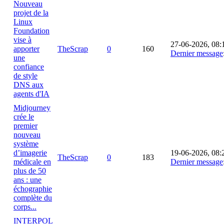
Nouveau
projet de la
Linux
Foundation
vise à
27-06-2026, 08:
apporter
TheScrap
0
160
Dernier message
une
confiance
de style
DNS aux
agents d'IA
Midjourney
crée le
premier
nouveau
système
d’imagerie
19-06-2026, 08:
TheScrap
0
183
médicale en
Dernier message
plus de 50
ans : une
échographie
complète du
corps...
INTERPOL